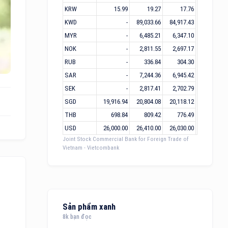
KRW
15.99
19.27
17.76
KWD
-
89,033.66
84,917.43
MYR
-
6,485.21
6,347.10
NOK
-
2,811.55
2,697.17
RUB
-
336.84
304.30
SAR
-
7,244.36
6,945.42
SEK
-
2,817.41
2,702.79
SGD
19,916.94
20,804.08
20,118.12
THB
698.84
809.42
776.49
USD
26,000.00
26,410.00
26,030.00
Joint Stock Commercial Bank for Foreign Trade of
Vietnam - Vietcombank
Sản phẩm xanh
8k bạn đọc