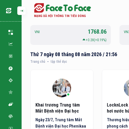
MẠNG XÃ HỘI THÔNG TIN TIÊU DÙNG
126.88
1768.06
VNI
VN
.06(+0.05%)
+3.28(+0.19%)
Thứ 7 ngày 08 tháng 08 năm 2026 / 21:56
Trang chủ
tập thể dục
m: Hóa
Khai trương Trung tâm
LocknLock 
hí bằng
Mắt Bệnh viện Đại học
hơi nước hú
ông nghệ
Phenikaa
minh thế h
 quốc tế
Ngày 23/7, Trung tâm Mắt
Thương hiệu
đặt ra
Bệnh viện Đại học Phenikaa
phong cách 