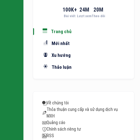
100
K+
24
M
20
M
Bài viết
Lượt xem
Theo dõi
Trang chủ
Mới nhất
Xu hướng
Thảo luận
Về chúng tôi
Thỏa thuận cung cấp và sử dụng dịch vụ
MXH
Quảng cáo
Chính sách riêng tư
RSS