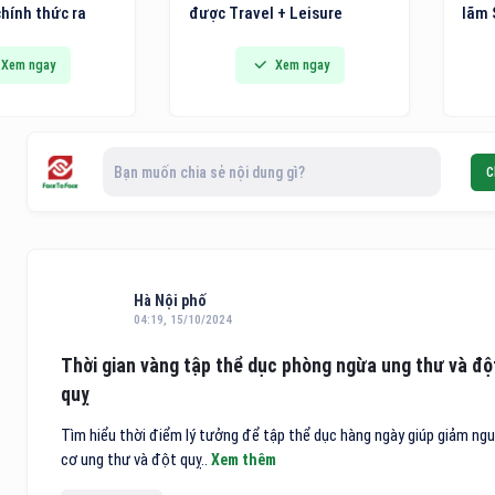
hính thức ra
được Travel + Leisure
lãm 
n ủi hơi nước
Luxury Awards khu vực châu
Triể
 hệ mới tích hợp
Á - Thái Bình Dương 2026
pháp
Xem ngay
Xem ngay
út vải thông
vinh danh trong danh sách
Thiế
 đến các gia
10 khách sạn điểm đến vùng
phẩm
 và người trẻ
nội địa hàng đầu Việt Nam.
chín
ải pháp công
Bạn muốn chia sẻ nội dung gì?
C
i cho việc chăm
Hà Nội phố
04:19, 15/10/2024
Thời gian vàng tập thể dục phòng ngừa ung thư và độ
quỵ
Tìm hiểu thời điểm lý tưởng để tập thể dục hàng ngày giúp giảm ngu
cơ ung thư và đột quỵ..
Xem thêm