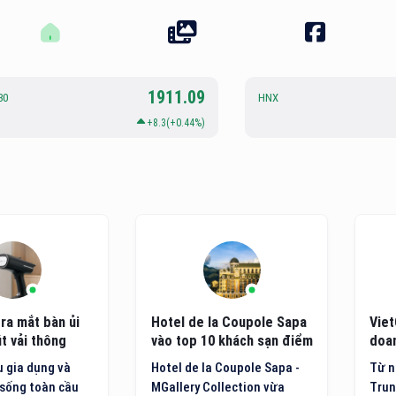
1911.09
30
HNX
+8.3(+0.44%)
ra mắt bàn ủi
Hotel de la Coupole Sapa
Viet
t vải thông
vào top 10 khách sạn điểm
doan
ệ mới
đến nội địa hàng đầu Việt
côn
 gia dụng và
Hotel de la Coupole Sapa -
Từ n
Nam
sống toàn cầu
MGallery Collection vừa
Trun