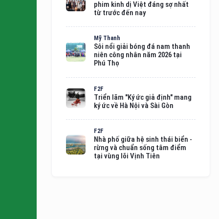
phim kinh dị Việt đáng sợ nhất
từ trước đến nay
Mỹ Thanh
Sôi nổi giải bóng đá nam thanh
niên công nhân năm 2026 tại
Phú Thọ
F2F
Triển lãm "Ký ức giả định" mang
ký ức về Hà Nội và Sài Gòn
F2F
Nhà phố giữa hệ sinh thái biển -
rừng và chuẩn sống tâm điểm
tại vùng lõi Vịnh Tiên