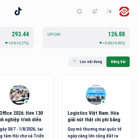
293.44
126.88
UPCOM
+0.8(+0.27%)
+0.06(+0.05%)
Lọc nội dung
Đăng bài
Office 2026: Hơn 130
Logistics Việt Nam: Hóa
h nghiệp trình diễn
giải nút thắt chi phí bằng
g nghệ văn phòng mới
hạ tầng xanh và công nghệ
gày 30/7 - 1/8/2026, tại
Quy mô thương mại quốc tế
AI
g tâm Hội chợ và Triển
ngày càng lớn cũng đặt ra