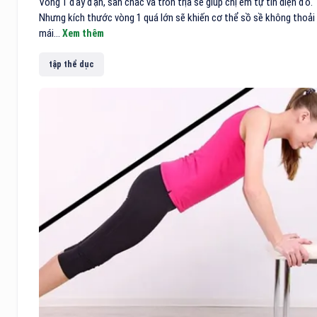
Vòng 1 đầy đặn, săn chắc và tròn trịa sẽ giúp chị em tự tin diện đồ.
Nhưng kích thước vòng 1 quá lớn sẽ khiến cơ thể sồ sề không thoải
mái...
Xem thêm
tập thể dục