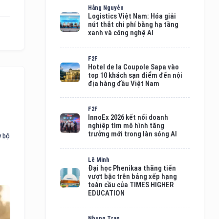
Hằng Nguyễn
Logistics Việt Nam: Hóa giải
nút thắt chi phí bằng hạ tầng
xanh và công nghệ AI
F2F
Hotel de la Coupole Sapa vào
top 10 khách sạn điểm đến nội
địa hàng đầu Việt Nam
F2F
InnoEx 2026 kết nối doanh
nghiệp tìm mô hình tăng
trưởng mới trong làn sóng AI
y bộ
Lê Minh
Đại học Phenikaa thăng tiến
vượt bậc trên bảng xếp hạng
toàn cầu của TIMES HIGHER
EDUCATION
Nhung Tran