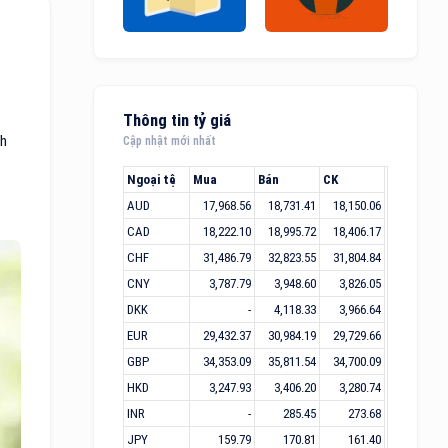
Thông tin tỷ giá
ch
Cập nhật mới nhất
Ngoại tệ
Mua
Bán
CK
AUD
17,968.56
18,731.41
18,150.06
CAD
18,222.10
18,995.72
18,406.17
CHF
31,486.79
32,823.55
31,804.84
CNY
3,787.79
3,948.60
3,826.05
DKK
-
4,118.33
3,966.64
EUR
29,432.37
30,984.19
29,729.66
GBP
34,353.09
35,811.54
34,700.09
HKD
3,247.93
3,406.20
3,280.74
INR
-
285.45
273.68
JPY
159.79
170.81
161.40