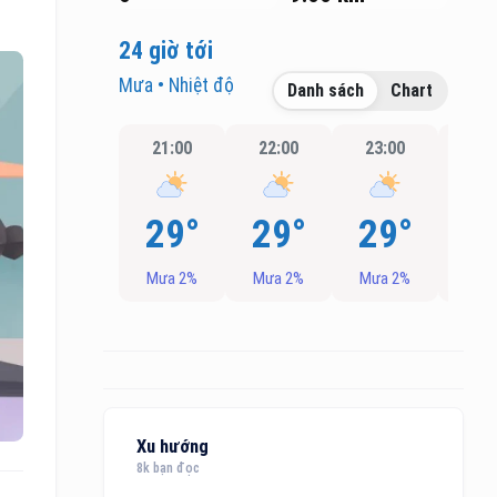
24 giờ tới
Mưa • Nhiệt độ
Danh sách
Chart
21:00
22:00
23:00
00:
29°
29°
29°
2
Mưa 2%
Mưa 2%
Mưa 2%
Mưa
Xu hướng
8k bạn đọc