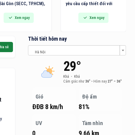
Sài Gòn (SECC, TP.HCM),
yêu cầu cấp thiết đối với
n lãm Quốc tế về Giải
việc nâng cao năng lực
 Văn phòng thông minh,
ngành logistics của Việt
Xem ngay
Xem ngay
t bị, Máy và Văn phòng
Nam. Năng lực logistics
 (VietOffice 2026) sẽ
không chỉ quyết định tốc độ
h thức diễn ra.
lưu chuyển hàng hóa mà còn
Thời tiết hôm nay
quyết định khả năng thu hút
hia sẻ
đầu tư, mở rộng thị trường
Hà Nội
và vị thế của quốc gia trong
29°
chuỗi cung ứng toàn cầu.
Khá
•
Khá
Cảm giác như
36°
•
Hôm nay
27° – 36°
Gió
Độ ẩm
t
ĐĐB 8 km/h
81%
y
UV
Tầm nhìn
0
9.66 km