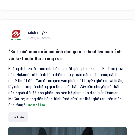
Minh Quyền
16:59, 23/05/2026
“Ba Trợn” mang nỗi ám ảnh dân gian Ireland lên màn ảnh
với loạt nghi thức rùng rợn
Không đi theo lối mòn của hù dọa giật gân, phim kinh dị Ba Trợn (tựa
gốc: Hokum) trở thành tâm điểm chú ý toàn cầu nhờ phong cách
nghệ thuật độc đáo được gieo vào phần cốt truyện ghê rợn và bí ẩn,
lấy cảm hứng từ những giai thoại có thật. Vậy câu chuyện có thật
nào ngoài đời đã góp phần tạo nên bộ phim của đạo diễn Damian
McCarthy, mang đến hành trình “mở cửa” sự thật ghê rợn trên màn
ảnh rộng?..
Xem thêm
ba trợn