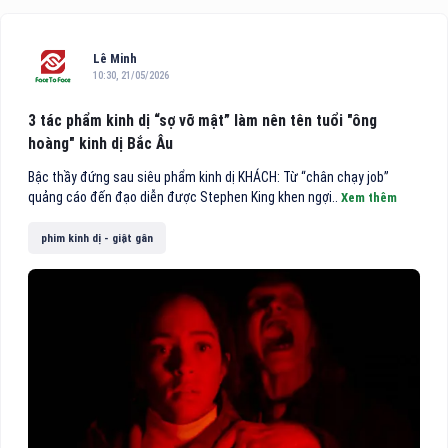
Lê Minh
10:30, 21/05/2026
3 tác phẩm kinh dị “sợ vỡ mật” làm nên tên tuổi "ông
hoàng" kinh dị Bắc Âu
Bậc thầy đứng sau siêu phẩm kinh dị KHÁCH: Từ “chân chạy job”
quảng cáo đến đạo diễn được Stephen King khen ngợi..
Xem thêm
phim kinh dị - giật gân