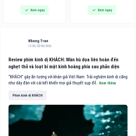
dòng bàn ủi hơi nước cầm tay
Awards khu vực châu Á - Thái
Xem ngay
Xem ngay
thế hệ mới tích hợp công nghệ
Bình Dương 2026 vinh danh
hút vải thông minh, hướng đến
trong danh sách 10 khách sạn
các gia đình bận rộn và người
điểm đến vùng nội địa hàng
trẻ tìm kiếm giải pháp công
đầu Việt Nam.
nghệ tiện lợi cho việc chăm
sóc
Nhung Tran
12:00, 02/06/2026
Review phim kinh dị KHÁCH: Màn hù dọa liên hoàn đến
nghẹt thở và loạt bí mật kinh hoàng phía sau phản diện
“KHÁCH” gây ấn tượng với khán giả Việt Nam: Trải nghiệm kinh dị căng
như dây đàn với cái kết khiến mọi giả thuyết sụp đổ..
Xem thêm
Phim kinh dị KHÁCH