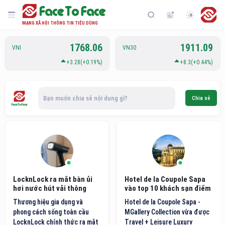
MẠNG XÃ HỘI THÔNG TIN TIÊU DÙNG
1768.06
1911.09
VNI
VN30
+3.28(+0.19%)
+8.3(+0.44%)
Bạn muốn chia sẻ nội dung gì?
Chia sẻ
LocknLock ra mắt bàn ủi
Hotel de la Coupole Sapa
hơi nước hút vải thông
vào top 10 khách sạn điểm
minh thế hệ mới
đến nội địa hàng đầu Việt
Thương hiệu gia dụng và
Hotel de la Coupole Sapa -
Nam
phong cách sống toàn cầu
MGallery Collection vừa được
LocknLock chính thức ra mắt
Travel + Leisure Luxury