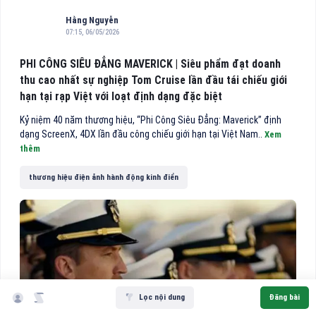
Hằng Nguyễn
07:15, 06/05/2026
PHI CÔNG SIÊU ĐẲNG MAVERICK | Siêu phẩm đạt doanh
thu cao nhất sự nghiệp Tom Cruise lần đầu tái chiếu giới
hạn tại rạp Việt với loạt định dạng đặc biệt
Kỷ niệm 40 năm thương hiệu, “Phi Công Siêu Đẳng: Maverick” định
dạng ScreenX, 4DX lần đầu công chiếu giới hạn tại Việt Nam..
Xem
thêm
thương hiệu điện ảnh hành động kinh điển
hông Long Giang
ộ TT&TT cấp ngày 05/04/2022
48
hanh Xuân, Hà Nội
Lọc nội dung
Đăng bài