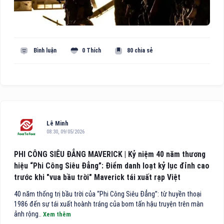
Bình luận
0 Thích
80 chia sẻ
Lê Minh
08:30, 09/05/2026
PHI CÔNG SIÊU ĐẲNG MAVERICK | Kỷ niệm 40 năm thương
hiệu “Phi Công Siêu Đẳng”: Điểm danh loạt kỷ lục đỉnh cao
trước khi "vua bầu trời" Maverick tái xuất rạp Việt
40 năm thống trị bầu trời của “Phi Công Siêu Đẳng”: từ huyền thoại
1986 đến sự tái xuất hoành tráng của bom tấn hậu truyện trên màn
ảnh rộng..
Xem thêm