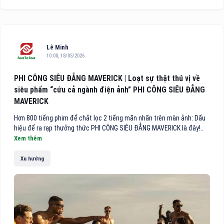
Lê Minh
10:00, 18/05/2026
PHI CÔNG SIÊU ĐẲNG MAVERICK | Loạt sự thật thú vị về
siêu phẩm “cứu cả ngành điện ảnh” PHI CÔNG SIÊU ĐẲNG
MAVERICK
Hơn 800 tiếng phim để chắt lọc 2 tiếng mãn nhãn trên màn ảnh: Dấu
hiệu để ra rạp thưởng thức PHI CÔNG SIÊU ĐẲNG MAVERICK là đây!..
Xem thêm
Xu hướng