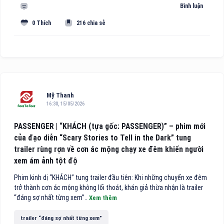
Bình luận
0 Thích
216 chia sẻ
Mỹ Thanh
16:30, 15/05/2026
PASSENGER | “KHÁCH (tựa gốc: PASSENGER)” – phim mới
của đạo diễn “Scary Stories to Tell in the Dark” tung
trailer rùng rợn về cơn ác mộng chạy xe đêm khiến người
xem ám ảnh tột độ
Phim kinh dị “KHÁCH” tung trailer đầu tiên: Khi những chuyến xe đêm
trở thành cơn ác mộng không lối thoát, khán giả thừa nhận là trailer
“đáng sợ nhất từng xem”..
Xem thêm
trailer “đáng sợ nhất từng xem”