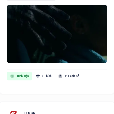
Bình luận
0 Thích
111 chia sẻ
Lê Minh