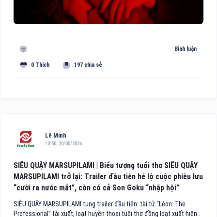
Bình luận
0 Thích
197 chia sẻ
Lê Minh
10:50, 20/05/2026
SIÊU QUẬY MARSUPILAMI | Biểu tượng tuổi thơ SIÊU QUẬY
MARSUPILAMI trở lại: Trailer đầu tiên hé lộ cuộc phiêu lưu
“cười ra nước mắt”, còn có cả Son Goku “nhập hội”
SIÊU QUẬY MARSUPILAMI tung trailer đầu tiên: tài tử “Léon: The
Professional” tái xuất, loạt huyền thoại tuổi thơ đồng loạt xuất hiện..