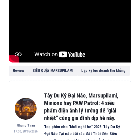
Review
SIÊU QUẬY MARSUPILAMI
Lập kỷ lục doanh thu khủng
Tây Du Ký Đại Náo, Marsupilami,
Minions hay PAW Patrol: 4 siêu
phẩm điện ảnh lý tưởng để "giải
nhiệt" cùng gia đình dịp hè này.
Nhung Tran
Top phim cho "khối nghỉ hè" 2026: Tây Du Ký
17:30, 28/05/2026
Đại Náo đại náo bãi rác đất Thái đến Siêu