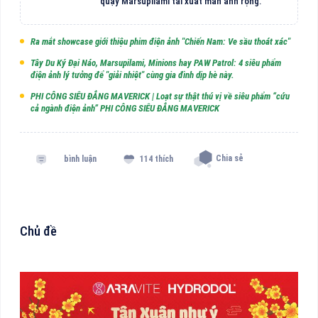
quậy Marsupilami tái xuất màn ảnh rộng.
Ra mắt showcase giới thiệu phim điện ảnh "Chiến Nam: Ve sầu thoát xác"
Tây Du Ký Đại Náo, Marsupilami, Minions hay PAW Patrol: 4 siêu phẩm
điện ảnh lý tưởng để "giải nhiệt" cùng gia đình dịp hè này.
PHI CÔNG SIÊU ĐẲNG MAVERICK | Loạt sự thật thú vị về siêu phẩm “cứu
cả ngành điện ảnh” PHI CÔNG SIÊU ĐẲNG MAVERICK
Chia sẻ
bình luận
114 thích
Chủ đề