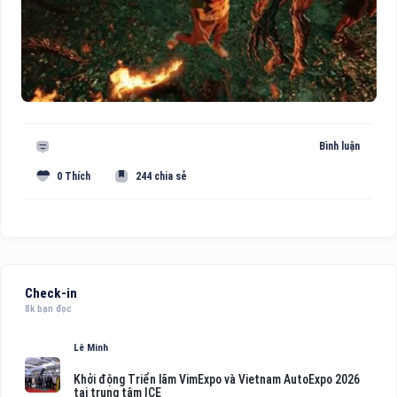
Bình luận
0 Thích
244 chia sẻ
Check-in
8k bạn đọc
Lê Minh
Khởi động Triển lãm VimExpo và Vietnam AutoExpo 2026
tại trung tâm ICE