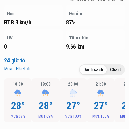
Gió
Độ ẩm
BTB 8 km/h
87%
UV
Tầm nhìn
0
9.66 km
24 giờ tới
Mưa • Nhiệt độ
Danh sách
Chart
18:00
19:00
20:00
21:00
22
28°
28°
27°
27°
2
Mưa 68%
Mưa 69%
Mưa 100%
Mưa 100%
Mưa 