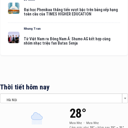
Đại học Phenikaa thăng tiến vượt bậc trên bảng xếp hạng
toàn cầu của TIMES HIGHER EDUCATION
Nhung Tran
Từ Việt Nam ra Đông Nam Á: Shumo AG kết hợp cùng
nhóm nhạc triệu fan Batas Senja
Thời tiết hôm nay
Hà Nội
28°
Mưa Nhẹ
•
Mưa Nhẹ
Cảm giác như
35°
•
Hôm nay
25° – 31°