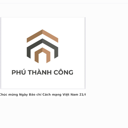
g Long Giang
&TT cấp ngày 05/04/2022
nh Xuân, Hà Nội