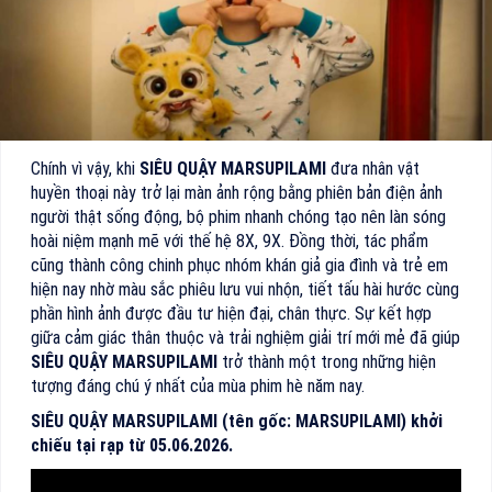
Chính vì vậy, khi
SIÊU QUẬY MARSUPILAMI
đưa nhân vật
huyền thoại này trở lại màn ảnh rộng bằng phiên bản điện ảnh
người thật sống động, bộ phim nhanh chóng tạo nên làn sóng
hoài niệm mạnh mẽ với thế hệ 8X, 9X. Đồng thời, tác phẩm
cũng thành công chinh phục nhóm khán giả gia đình và trẻ em
hiện nay nhờ màu sắc phiêu lưu vui nhộn, tiết tấu hài hước cùng
phần hình ảnh được đầu tư hiện đại, chân thực. Sự kết hợp
giữa cảm giác thân thuộc và trải nghiệm giải trí mới mẻ đã giúp
SIÊU QUẬY MARSUPILAMI
trở thành một trong những hiện
tượng đáng chú ý nhất của mùa phim hè năm nay.
SIÊU QUẬY MARSUPILAMI (tên gốc: MARSUPILAMI) khởi
chiếu tại rạp từ 05.06.2026.