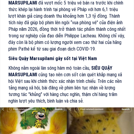
MARSUPILAMI
đã vượt mốc 5 triệu vé bán ra trước khi chính
thức khép lại hành trình tại phòng vé Pháp với hơn 6,1 triệu
lượt khán giả cùng doanh thu khoảng hơn 1,3 tỷ đồng. Thành
tích này đã giúp bộ phim lên ngôi “vua phòng vé” của điện ảnh
Pháp năm 2026, đồng thời trở thành tác phẩm thành công nhất
trong sự nghiệp của đạo diễn Philippe Lacheau. Không chỉ vậy,
đây còn là bộ phim có lượng người xem cao thứ hai của hãng
phim Pathé kể từ sau giai đoạn dịch COVID-19.
Siêu Quậy Marsupilami gây sốt tại Việt Nam
Không nằm ngoài làn sóng hâm mộ toàn cầu,
SIÊU QUẬY
MARSUPILAMI
cũng tạo nên cơn sốt càn quét khắp mạng xã
hội Việt sau khi chính thức xác nhận trình chiếu. Trên các nền
tảng mạng xã hội, bài đăng về phim liên tục nhận về lượng
tương tác "khủng" với hàng chục nghìn, thậm chí hàng trăm
nghìn lượt yêu thích, bình luận và chia sẻ.