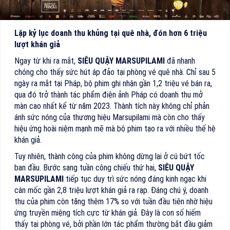
Lập kỷ lục doanh thu khủng tại quê nhà, đón hơn 6 triệu
lượt khán giả
Ngay từ khi ra mắt,
SIÊU QUẬY MARSUPILAMI
đã nhanh
chóng cho thấy sức hút áp đảo tại phòng vé quê nhà. Chỉ sau 5
ngày ra mắt tại Pháp, bộ phim ghi nhận gần 1,2 triệu vé bán ra,
qua đó trở thành tác phẩm điện ảnh Pháp có doanh thu mở
màn cao nhất kể từ năm 2023. Thành tích này không chỉ phản
ánh sức nóng của thương hiệu Marsupilami mà còn cho thấy
hiệu ứng hoài niệm mạnh mẽ mà bộ phim tạo ra với nhiều thế hệ
khán giả.
Tuy nhiên, thành công của phim không dừng lại ở cú bứt tốc
ban đầu. Bước sang tuần công chiếu thứ hai,
SIÊU QUẬY
MARSUPILAMI
tiếp tục duy trì sức nóng đáng kinh ngạc khi
cán mốc gần 2,8 triệu lượt khán giả ra rạp. Đáng chú ý, doanh
thu của phim còn tăng thêm 17% so với tuần đầu tiên nhờ hiệu
ứng truyền miệng tích cực từ khán giả. Đây là con số hiếm
thấy tại phòng vé, bởi phần lớn tác phẩm thường bắt đầu giảm