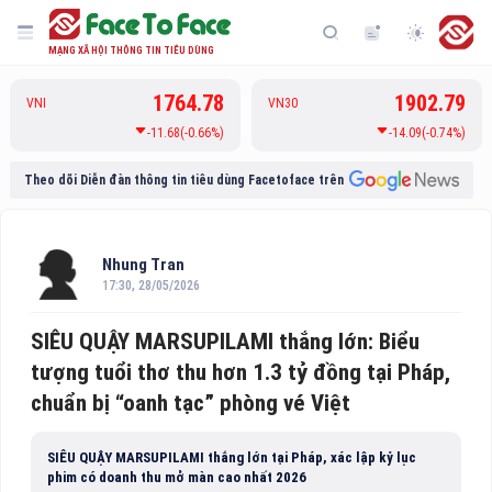
MẠNG XÃ HỘI THÔNG TIN TIÊU DÙNG
1764.78
1902.79
VNI
VN30
-11.68(-0.66%)
-14.09(-0.74%)
Theo dõi Diễn đàn thông tin tiêu dùng Facetoface trên
Nhung Tran
17:30, 28/05/2026
SIÊU QUẬY MARSUPILAMI thắng lớn: Biểu
tượng tuổi thơ thu hơn 1.3 tỷ đồng tại Pháp,
chuẩn bị “oanh tạc” phòng vé Việt
SIÊU QUẬY MARSUPILAMI thắng lớn tại Pháp, xác lập kỷ lục
phim có doanh thu mở màn cao nhất 2026