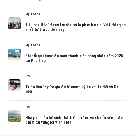
Mỹ Thanh
‘Lầu chú Hỏa’ được truyền tai là phim kinh dị Việt đáng sợ
nhất từ trước đến nay
Mỹ Thanh
Sôi nổi giải bóng đá nam thanh niên công nhân năm 2026
tại Phú Thọ
F2F
Triển lãm "Ký ức giả định" mang ký ức về Hà Nội và Sài
Gòn
F2F
Nhà phố giữa hệ sinh thái biển - rừng và chuẩn sống tâm
điểm tại vùng lõi Vịnh Tiên