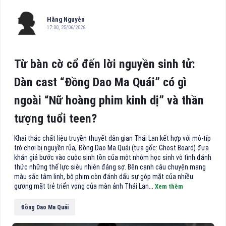
Hằng Nguyễn
17:00, 25/06/2026
Từ bàn cờ cổ đến lời nguyền sinh tử:
Dàn cast “Đồng Dao Ma Quái” có gì
ngoài “Nữ hoàng phim kinh dị” và thần
tượng tuổi teen?
Khai thác chất liệu truyền thuyết dân gian Thái Lan kết hợp với mô-típ
trò chơi bị nguyền rủa, Đồng Dao Ma Quái (tựa gốc: Ghost Board) đưa
khán giả bước vào cuộc sinh tồn của một nhóm học sinh vô tình đánh
thức những thế lực siêu nhiên đáng sợ. Bên cạnh câu chuyện mang
màu sắc tâm linh, bộ phim còn đánh dấu sự góp mặt của nhiều
gương mặt trẻ triển vọng của màn ảnh Thái Lan...
Xem thêm
Đồng Dao Ma Quái