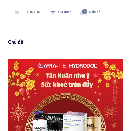
Chia sẻ
bình luận
454 thích
Chủ đề