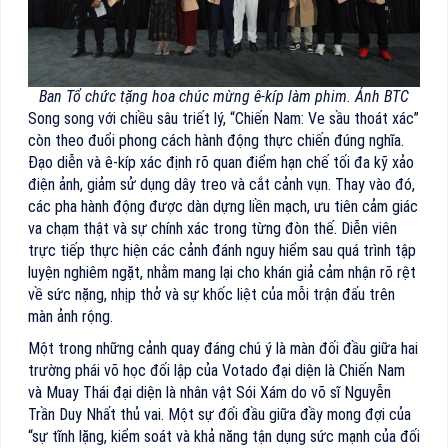
Ban Tổ chức tặng hoa chúc mừng ê-kíp làm phim. Ảnh BTC
Song song với chiều sâu triết lý, “Chiến Nam: Ve sầu thoát xác”
còn theo đuổi phong cách hành động thực chiến đúng nghĩa.
Đạo diễn và ê-kíp xác định rõ quan điểm hạn chế tối đa kỹ xảo
điện ảnh, giảm sử dụng dây treo và cắt cảnh vụn. Thay vào đó,
các pha hành động được dàn dựng liền mạch, ưu tiên cảm giác
va chạm thật và sự chính xác trong từng đòn thế. Diễn viên
trực tiếp thực hiện các cảnh đánh nguy hiểm sau quá trình tập
luyện nghiêm ngặt, nhằm mang lại cho khán giả cảm nhận rõ rệt
về sức nặng, nhịp thở và sự khốc liệt của mỗi trận đấu trên
màn ảnh rộng.
Một trong những cảnh quay đáng chú ý là màn đối đầu giữa hai
trường phái võ học đối lập của Votado đại diện là Chiến Nam
và Muay Thái đại diện là nhân vật Sói Xám do võ sĩ Nguyễn
Trần Duy Nhất thủ vai. Một sự đối đầu giữa đầy mong đợi của
“sự tĩnh lặng, kiểm soát và khả năng tận dụng sức mạnh của đối