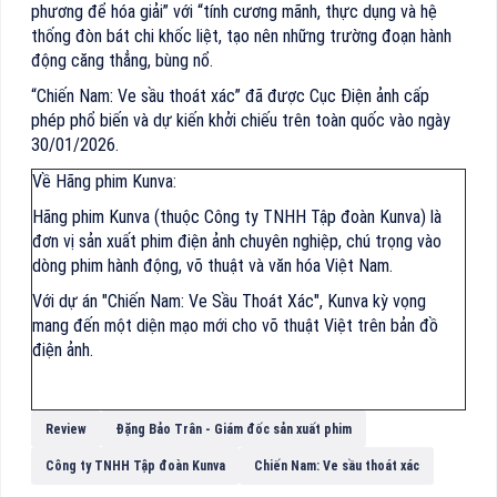
phương để hóa giải” với “tính cương mãnh, thực dụng và hệ
thống đòn bát chi khốc liệt, tạo nên những trường đoạn hành
động căng thẳng, bùng nổ.
“Chiến Nam: Ve sầu thoát xác” đã được Cục Điện ảnh cấp
phép phổ biến và dự kiến khởi chiếu trên toàn quốc vào ngày
30/01/2026.
Về Hãng phim Kunva:
Hãng phim Kunva (thuộc Công ty TNHH Tập đoàn Kunva) là
đơn vị sản xuất phim điện ảnh chuyên nghiệp, chú trọng vào
dòng phim hành động, võ thuật và văn hóa Việt Nam.
Với dự án "Chiến Nam: Ve Sầu Thoát Xác", Kunva kỳ vọng
mang đến một diện mạo mới cho võ thuật Việt trên bản đồ
điện ảnh.
Review
Đặng Bảo Trân - Giám đốc sản xuất phim
Công ty TNHH Tập đoàn Kunva
Chiến Nam: Ve sầu thoát xác