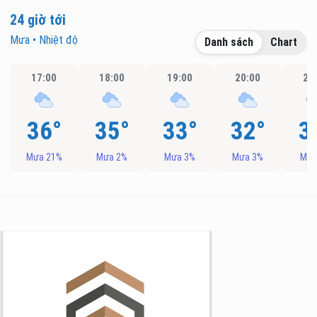
24 giờ tới
Mưa • Nhiệt độ
Danh sách
Chart
17:00
18:00
19:00
20:00
21
36°
35°
33°
32°
3
Mưa 21%
Mưa 2%
Mưa 3%
Mưa 3%
Mưa