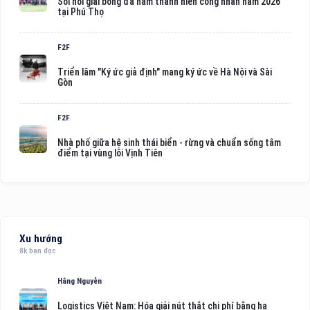
Sôi nổi giải bóng đá nam thanh niên công nhân năm 2026
tại Phú Thọ
F2F
Triển lãm "Ký ức giả định" mang ký ức về Hà Nội và Sài
Gòn
F2F
Nhà phố giữa hệ sinh thái biển - rừng và chuẩn sống tâm
điểm tại vùng lõi Vịnh Tiên
Xu hướng
8k bạn đọc
Hằng Nguyễn
Logistics Việt Nam: Hóa giải nút thắt chi phí bằng hạ