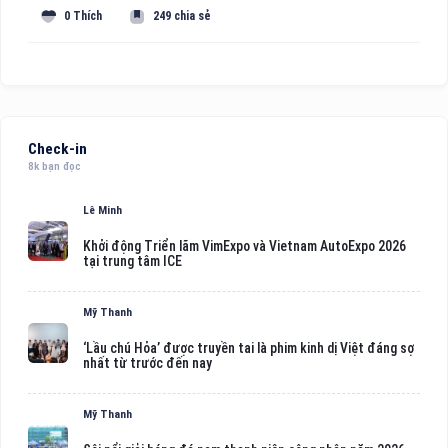
0 Thích
249 chia sẻ
Check-in
8k bạn đọc
Lê Minh
Khởi động Triển lãm VimExpo và Vietnam AutoExpo 2026
tại trung tâm ICE
Mỹ Thanh
‘Lầu chú Hỏa’ được truyền tai là phim kinh dị Việt đáng sợ
nhất từ trước đến nay
Mỹ Thanh