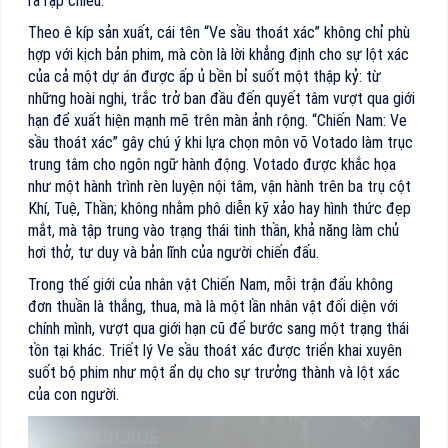
ra rạp chiếu.
Theo ê kíp sản xuất, cái tên “Ve sầu thoát xác” không chỉ phù
hợp với kịch bản phim, mà còn là lời khẳng định cho sự lột xác
của cả một dự án được ấp ủ bền bỉ suốt một thập kỷ: từ
những hoài nghi, trắc trở ban đầu đến quyết tâm vượt qua giới
hạn để xuất hiện mạnh mẽ trên màn ảnh rộng. “Chiến Nam: Ve
sầu thoát xác” gây chú ý khi lựa chọn môn võ Votado làm trục
trung tâm cho ngôn ngữ hành động. Votado được khắc họa
như một hành trình rèn luyện nội tâm, vận hành trên ba trụ cột
Khí, Tuệ, Thần; không nhằm phô diễn kỹ xảo hay hình thức đẹp
mắt, mà tập trung vào trạng thái tinh thần, khả năng làm chủ
hơi thở, tư duy và bản lĩnh của người chiến đấu.
Trong thế giới của nhân vật Chiến Nam, mỗi trận đấu không
đơn thuần là thắng, thua, mà là một lần nhân vật đối diện với
chính mình, vượt qua giới hạn cũ để bước sang một trạng thái
tồn tại khác. Triết lý Ve sầu thoát xác được triển khai xuyên
suốt bộ phim như một ẩn dụ cho sự trưởng thành và lột xác
của con người.