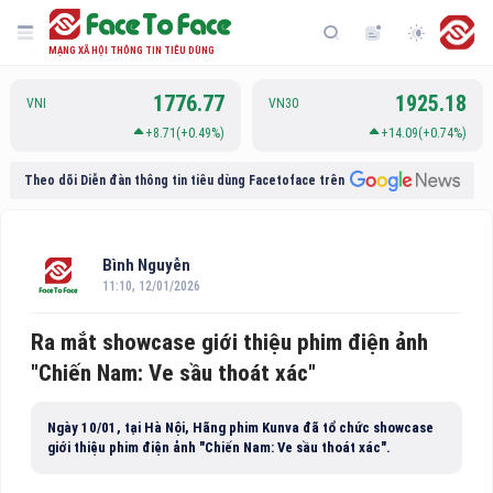
MẠNG XÃ HỘI THÔNG TIN TIÊU DÙNG
1776.77
1925.18
VNI
VN30
+8.71(+0.49%)
+14.09(+0.74%)
Theo dõi Diễn đàn thông tin tiêu dùng Facetoface trên
Bình Nguyễn
11:10, 12/01/2026
Ra mắt showcase giới thiệu phim điện ảnh
"Chiến Nam: Ve sầu thoát xác"
Ngày 10/01, tại Hà Nội, Hãng phim Kunva đã tổ chức showcase
giới thiệu phim điện ảnh "Chiến Nam: Ve sầu thoát xác".