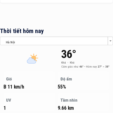
Thời tiết hôm nay
Hà Nội
36°
Khá
•
Khá
Cảm giác như
46°
•
Hôm nay
27° – 38°
Gió
Độ ẩm
B 11 km/h
55%
UV
Tầm nhìn
1
9.66 km