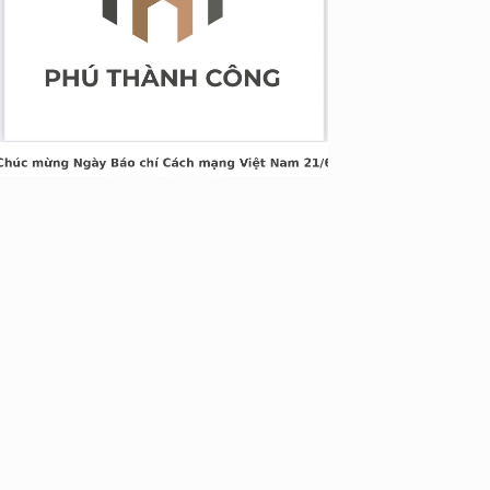
g Long Giang
&TT cấp ngày 05/04/2022
nh Xuân, Hà Nội