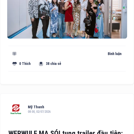
Bình luận
0 Thích
38 chia sẻ
Mỹ Thanh
08:00, 02/07/2026
WERWULF MA SÓI tung trailer đầu tiên: