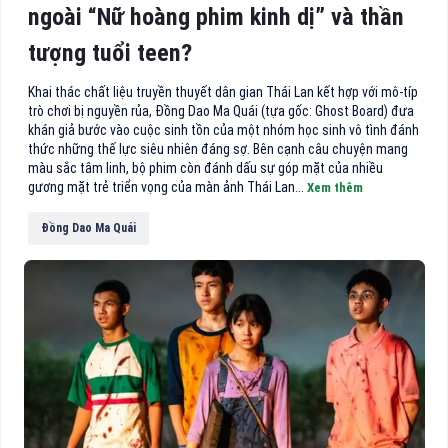
ngoài “Nữ hoàng phim kinh dị” và thần
tượng tuổi teen?
Khai thác chất liệu truyền thuyết dân gian Thái Lan kết hợp với mô-típ
trò chơi bị nguyền rủa, Đồng Dao Ma Quái (tựa gốc: Ghost Board) đưa
khán giả bước vào cuộc sinh tồn của một nhóm học sinh vô tình đánh
thức những thế lực siêu nhiên đáng sợ. Bên cạnh câu chuyện mang
màu sắc tâm linh, bộ phim còn đánh dấu sự góp mặt của nhiều
gương mặt trẻ triển vọng của màn ảnh Thái Lan...
Xem thêm
Đồng Dao Ma Quái