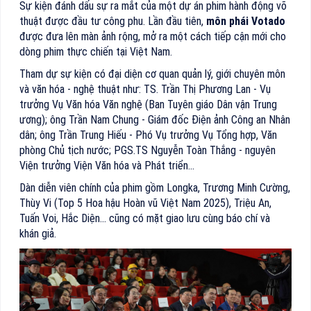
Sự kiện đánh dấu sự ra mắt của một dự án phim hành động võ
thuật được đầu tư công phu. Lần đầu tiên,
môn phái Votado
được đưa lên màn ảnh rộng, mở ra một cách tiếp cận mới cho
dòng phim thực chiến tại Việt Nam.
Tham dự sự kiện có đại diện cơ quan quản lý, giới chuyên môn
và văn hóa - nghệ thuật như: TS. Trần Thị Phương Lan - Vụ
trưởng Vụ Văn hóa Văn nghệ (Ban Tuyên giáo Dân vận Trung
ương); ông Trần Nam Chung - Giám đốc Điện ảnh Công an Nhân
dân; ông Trần Trung Hiếu - Phó Vụ trưởng Vụ Tổng hợp, Văn
phòng Chủ tịch nước; PGS.TS Nguyễn Toàn Thắng - nguyên
Viện trưởng Viện Văn hóa và Phát triển…
Dàn diễn viên chính của phim gồm Longka, Trương Minh Cường,
Thùy Vi (Top 5 Hoa hậu Hoàn vũ Việt Nam 2025), Triệu An,
Tuấn Voi, Hắc Diện… cũng có mặt giao lưu cùng báo chí và
khán giả.