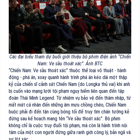
Các đại biểu tham dự buổi giới thiệu bộ phim điện ảnh “Chiến
Nam: Ve sầu thoát xác”. Ảnh BTC
“Chiến Nam: Ve sầu thoát xác” thuộc thể loại võ thuật - hành
động - phá án, xoay quanh hành trình phá án kéo dài một thập
kỷ của chiến sĩ cảnh sát Chiến Nam (do Longka thủ vai) khi anh
bị cuốn vào mạng lưới tội phạm nguy hiểm liên quan đến tập
đoàn Thái Minh Legend. Từ nhiệm vụ bảo vệ đến thâm nhập, từ
mất mát cá nhân đến những âm mưu chồng chéo, Chiến Nam
buộc phải đi đến tận cùng bóng tối để truy tìm chân tướng kẻ
đứng sau kế hoạch mang tên “Ve sầu thoát xác”. Bộ phim
không chỉ là cuộc truy đuổi tội phạm, mà còn là hành trình nội
tâm của một con người đứng giữa ranh giới công lý, bản ngã và
sự lột xác.