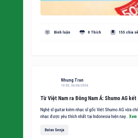
Bình luận
0 Thích
155 chia s
Nhung Tran
10:00, 06/06/2026
Từ Việt Nam ra Đông Nam Á: Shumo AG kết 
Nghệ sĩ guitar kiêm nhạc sĩ gốc Việt Shumo AG vừa c
nhạc được yêu thích nhất tại Indonesia hiện nay...
Xem
Batas Senja