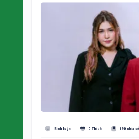
Bình luận
0 Thích
190 chia s