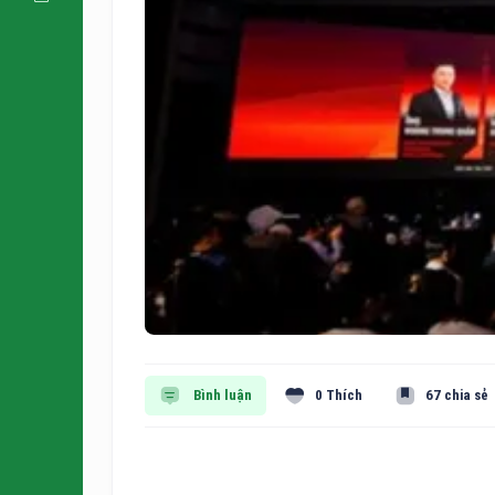
Bình luận
0 Thích
67 chia sẻ