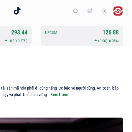
293.44
126.88
UPCOM
+0.8(+0.27%)
+0.06(+0.05%)
a tài sản mã hóa phải đi cùng năng lực bảo vệ người dùng. An toàn, bảo
n cậy và phát triển bền vững...
Xem thêm