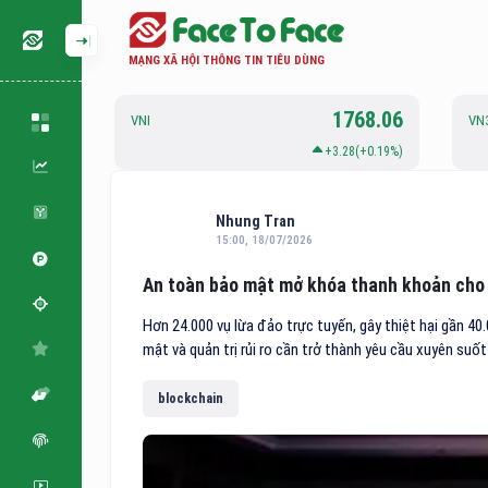
MẠNG XÃ HỘI THÔNG TIN TIÊU DÙNG
126.88
1768.06
VNI
VN
.06(+0.05%)
+3.28(+0.19%)
Nhung Tran
15:00, 18/07/2026
An toàn bảo mật mở khóa thanh khoản cho 
Hơn 24.000 vụ lừa đảo trực tuyến, gây thiệt hại gần 40
mật và quản trị rủi ro cần trở thành yêu cầu xuyên suốt
blockchain