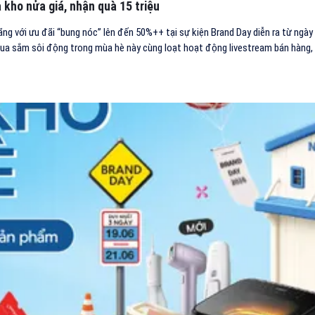
 kho nửa giá, nhận quà 15 triệu
g với ưu đãi “bung nóc” lên đến 50%++ tại sự kiện Brand Day diễn ra từ ngày 
 sắm sôi động trong mùa hè này cùng loạt hoạt động livestream bán hàng, q