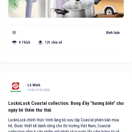
Bình luận
0 Thích
121 chia sẻ
Lê Minh
13:00, 07/07/2026
LocknLock Coastal collection: Đong đầy "hương biển" cho
ngày hè thêm thư thái
LocknLock chính thức trình làng bộ sưu tập Coastal phiên bản mùa
hè. Được thiết kế dành riêng cho thị trường Việt Nam, Coastal
collection gồm 6 sản phẩm giữ nhiệt và ly nước lấy cảm hứng từ vẻ