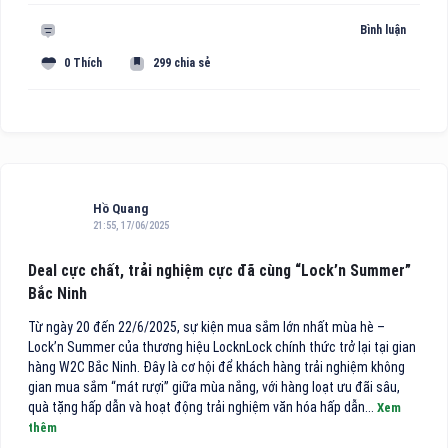
Bình luận
0 Thích
299 chia sẻ
Hồ Quang
21:55, 17/06/2025
Deal cực chất, trải nghiệm cực đã cùng “Lock’n Summer”
Bắc Ninh
Từ ngày 20 đến 22/6/2025, sự kiện mua sắm lớn nhất mùa hè –
Lock’n Summer của thương hiệu LocknLock chính thức trở lại tại gian
hàng W2C Bắc Ninh. Đây là cơ hội để khách hàng trải nghiệm không
gian mua sắm “mát rượi” giữa mùa nắng, với hàng loạt ưu đãi sâu,
quà tặng hấp dẫn và hoạt động trải nghiệm văn hóa hấp dẫn...
Xem
thêm