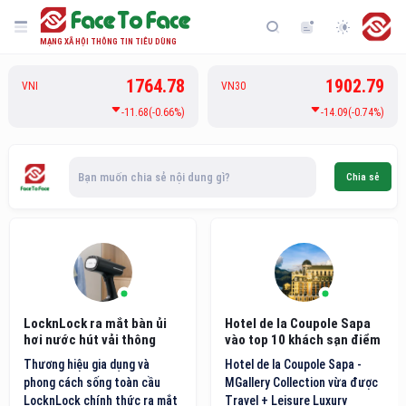
MẠNG XÃ HỘI THÔNG TIN TIÊU DÙNG
1764.78
1902.79
VNI
VN30
-11.68(-0.66%)
-14.09(-0.74%)
Bạn muốn chia sẻ nội dung gì?
Chia sẻ
LocknLock ra mắt bàn ủi
Hotel de la Coupole Sapa
hơi nước hút vải thông
vào top 10 khách sạn điểm
minh thế hệ mới
đến nội địa hàng đầu Việt
Thương hiệu gia dụng và
Hotel de la Coupole Sapa -
Nam
phong cách sống toàn cầu
MGallery Collection vừa được
LocknLock chính thức ra mắt
Travel + Leisure Luxury