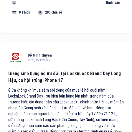
Bình luận
0 Thích
295 chia sẻ
Đỗ Minh Quyền
23:20, 15/12/2025
Giáng sinh bùng nổ ưu đãi tại LocknLock Brand Day Long
Hậu, cơ hội trúng iPhone 17
Giữa không khí mua sắm sôi động của mùa lễ hội cuối năm,
LocknLock Brand Day - sự kiện bán hàng lớn nhất trong năm của
thương hiệu gia dụng toàn cầu LocknLock - chính thức trở lại, mở màn
cho mùa Giáng sinh với hàng loạt ưu đãi sâu và hoạt động trải
nghiệm dành cho người tiêu dùng. Diễn ra từ ngày 17 đến 21-12 tại
cửa hàng LocknLock Long Hậu (Cần Giuộc, Tây Ninh), sự kiện mang
đến cơ hội mua sắm các sản phẩm gia dụng chính hãng với mức
giảm giá lên đến 70%++, đồng thời mở ra chương trình quay số..
Xem