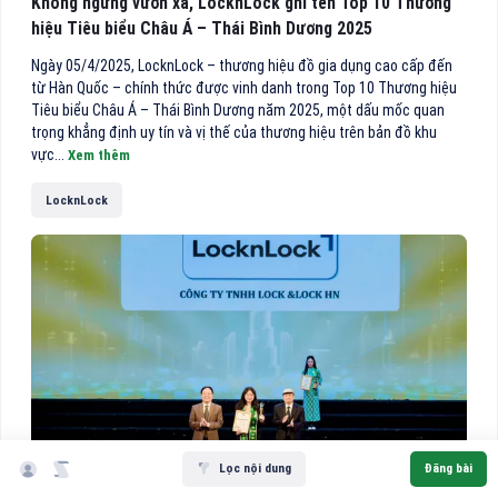
Không ngừng vươn xa, LocknLock ghi tên Top 10 Thương
hiệu Tiêu biểu Châu Á – Thái Bình Dương 2025
Ngày 05/4/2025, LocknLock – thương hiệu đồ gia dụng cao cấp đến
từ Hàn Quốc – chính thức được vinh danh trong Top 10 Thương hiệu
Tiêu biểu Châu Á – Thái Bình Dương năm 2025, một dấu mốc quan
trọng khẳng định uy tín và vị thế của thương hiệu trên bản đồ khu
vực...
Xem thêm
LocknLock
hông Long Giang
ộ TT&TT cấp ngày 05/04/2022
48
hanh Xuân, Hà Nội
Lọc nội dung
Đăng bài