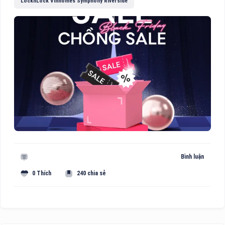
LocknLock Vinhomes Symphony Riverside
Bình luận
0 Thích
240 chia sẻ