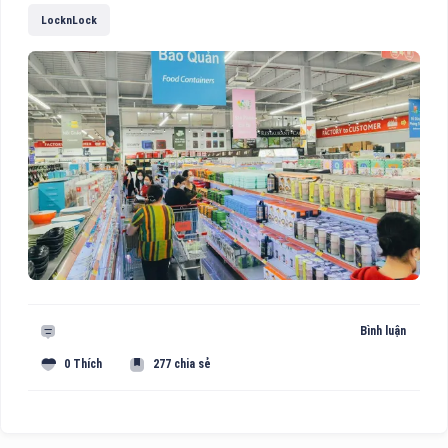
LocknLock
Bình luận
0 Thích
277 chia sẻ