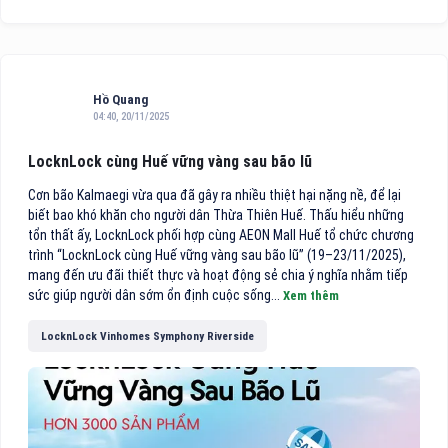
Hồ Quang
04:40, 20/11/2025
LocknLock cùng Huế vững vàng sau bão lũ
Cơn bão Kalmaegi vừa qua đã gây ra nhiều thiệt hại nặng nề, để lại
biết bao khó khăn cho người dân Thừa Thiên Huế. Thấu hiểu những
tổn thất ấy, LocknLock phối hợp cùng AEON Mall Huế tổ chức chương
trình “LocknLock cùng Huế vững vàng sau bão lũ” (19–23/11/2025),
mang đến ưu đãi thiết thực và hoạt động sẻ chia ý nghĩa nhằm tiếp
sức giúp người dân sớm ổn định cuộc sống...
Xem thêm
LocknLock Vinhomes Symphony Riverside