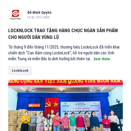
Đỗ Minh Quyền
16:36, 14/11/2025
LOCKNLOCK TRAO TẶNG HÀNG CHỤC NGÀN SẢN PHẨM
CHO NGƯỜI DÂN VÙNG LŨ
Từ tháng 9 đến tháng 11/2025, thương hiệu LocknLock đã triển khai
chiến dịch “Can đảm cùng LocknLock”, hỗ trợ người dân các tỉnh
miền Trung và miền Bắc bị ảnh hưởng bởi thiên tai...
Xem thêm
LocknLock