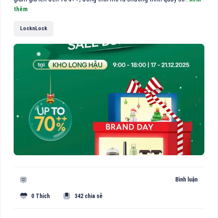
thêm
LocknLock
Bình luận
0 Thích
342 chia sẻ