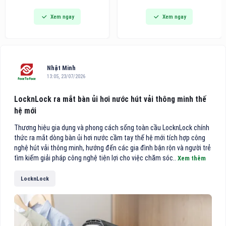
dòng bàn ủi hơi nước cầm tay
Awards khu vực châu Á - Thái
Xem ngay
Xem ngay
thế hệ mới tích hợp công nghệ
Bình Dương 2026 vinh danh
hút vải thông minh, hướng đến
trong danh sách 10 khách sạn
các gia đình bận rộn và người
điểm đến vùng nội địa hàng
trẻ tìm kiếm giải pháp công
đầu Việt Nam.
nghệ tiện lợi cho việc chăm
sóc
Nhật Minh
13:05, 23/07/2026
LocknLock ra mắt bàn ủi hơi nước hút vải thông minh thế
hệ mới
Thương hiệu gia dụng và phong cách sống toàn cầu LocknLock chính
thức ra mắt dòng bàn ủi hơi nước cầm tay thế hệ mới tích hợp công
nghệ hút vải thông minh, hướng đến các gia đình bận rộn và người trẻ
tìm kiếm giải pháp công nghệ tiện lợi cho việc chăm sóc..
Xem thêm
LocknLock