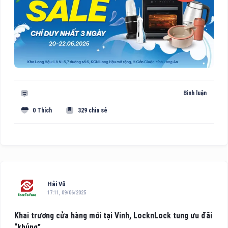
Bình luận
0 Thích
329 chia sẻ
Hải Vũ
17:11, 09/06/2025
Khai trương cửa hàng mới tại Vinh, LocknLock tung ưu đãi
“khủng”