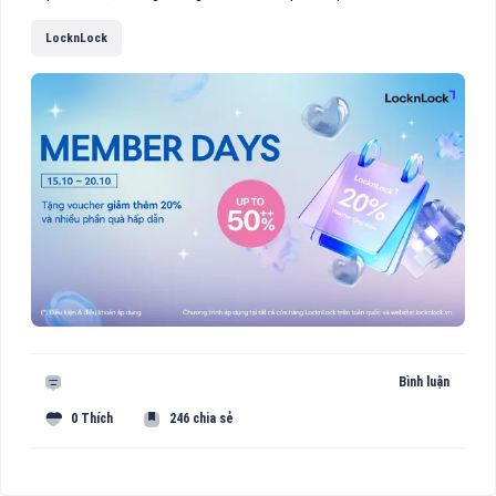
LocknLock
Bình luận
0 Thích
246 chia sẻ