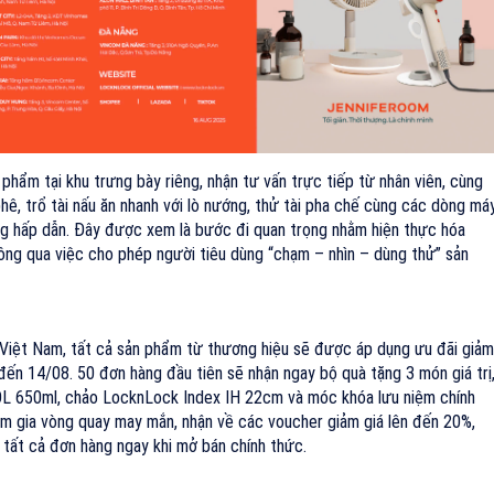
phẩm tại khu trưng bày riêng, nhận tư vấn trực tiếp từ nhân viên, cùng
ê, trổ tài nấu ăn nhanh với lò nướng, thử tài pha chế cùng các dòng má
tặng hấp dẫn. Đây được xem là bước đi quan trọng nhằm hiện thực hóa
ông qua việc cho phép người tiêu dùng “chạm – nhìn – dùng thử” sản
iệt Nam, tất cả sản phẩm từ thương hiệu sẽ được áp dụng ưu đãi giảm
đến 14/08. 50 đơn hàng đầu tiên sẽ nhận ngay bộ quà tặng 3 món giá trị
L 650ml, chảo LocknLock Index IH 22cm và móc khóa lưu niệm chính
am gia vòng quay may mắn, nhận về các voucher giảm giá lên đến 20%,
 tất cả đơn hàng ngay khi mở bán chính thức.