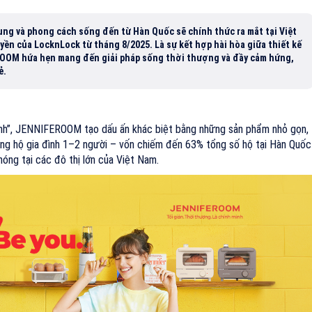
ụng và phong cách sống đến từ Hàn Quốc sẽ chính thức ra mắt tại Việt
ền của LocknLock từ tháng 8/2025. Là sự kết hợp hài hòa giữa thiết kế
ROOM hứa hẹn mang đến giải pháp sống thời thượng và đầy cảm hứng,
ẻ.
nh mình”, JENNIFEROOM tạo dấu ấn khác biệt bằng những sản phẩm nhỏ gọn,
ng hộ gia đình 1–2 người – vốn chiếm đến 63% tổng số hộ tại Hàn Quốc
óng tại các đô thị lớn của Việt Nam.