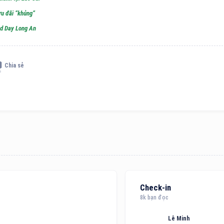
ưu đãi “khủng”
nd Day Long An
Chia sẻ
Check-in
8k bạn đọc
Lê Minh