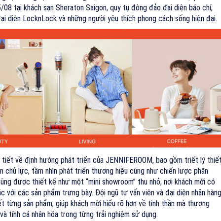
/08 tại khách sạn Sheraton Saigon, quy tụ đông đảo đại diện báo chí,
 đại diện LocknLock và những người yêu thích phong cách sống hiện đại.
hi tiết về định hướng phát triển của JENNIFEROOM, bao gồm triết lý thiế
 chủ lực, tầm nhìn phát triển thương hiệu cũng như chiến lược phân
n cũng được thiết kế như một “mini showroom” thu nhỏ, nơi khách mời có
ác với các sản phẩm trưng bày. Đội ngũ tư vấn viên và đại diện nhãn hàn
iết từng sản phẩm, giúp khách mời hiểu rõ hơn về tinh thần mà thương
và tính cá nhân hóa trong từng trải nghiệm sử dụng.