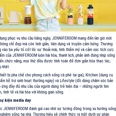
 dụng phục vụ nhu cầu hằng ngày, JENNIFEROOM mang đến làn gió mới
 không chỉ đẹp mà còn tinh giản, tiện dụng và truyền cảm hứng. Thương
g vào ba yếu tố cốt lõi: sự thoải mái, tính thẩm mỹ và cảm xúc tích cực.
hẩm của JENNIFEROOM luôn hài hòa, thanh lịch, phản ánh đúng nhịp sống
ến chức năng, mọi thứ đều được tính toán để đơn giản hóa thao tác,
 nhật.
ết bị pha chế cho phong cách sống cà phê tại gia), Kitchen (dụng cụ
 phẩm hỗ trợ sinh hoạt thường ngày) và Lifestyle (đồ dùng chăm sóc bản
ứng đầy đủ nhu cầu của người dùng trẻ hiện đại – những người tìm
 tinh tế và hài hòa với không gian sống.
sự kiện media day
ược JENNIFEROOM đánh giá cao nhờ sự tương đồng trong xu hướng sống
i nghiệm sống tại nhà. Thương hiệu sẽ chính thức ra mắt dưới sự phân