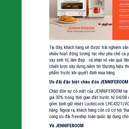
Tại đây, khách hàng sẽ được trải nghiệm sản 
nhiều hoạt động tương tác như pha chế cà ph
xay sinh tố, làm đẹp... và nhận vô vàn quà 
chiến lược xây dựng niềm tin thương hiệu th
phẩm trước khi quyết định mua hàng.
Ưu đãi đặc biệt chào đón JENNIFEROOM
Chào đón sự có mặt của JENNIFEROOM tại V
giá 30% trong thời gian đặt trước từ 04/08 
gồm: bình giữ nhiệt LocknLock LHC4321LVO
hãng. Ngoài ra, khách hàng còn có cơ hội th
cùng ưu đãi freeship toàn quốc áp dụng cho
Về JENNIFEROOM