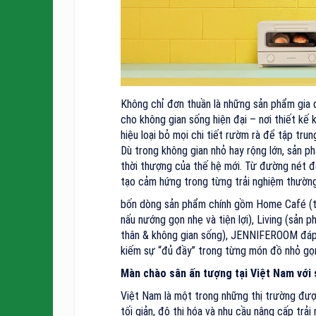
Không chỉ đơn thuần là những sản phẩm gia
cho không gian sống hiện đại – nơi thiết kế
hiệu loại bỏ mọi chi tiết rườm rà để tập trun
Dù trong không gian nhỏ hay rộng lớn, sản p
thời thượng của thế hệ mới. Từ đường nét đ
tạo cảm hứng trong từng trải nghiệm thường
bốn dòng sản phẩm chính gồm Home Café (thi
nấu nướng gọn nhẹ và tiện lợi), Living (sản
thân & không gian sống), JENNIFEROOM đáp 
kiếm sự “đủ đầy” trong từng món đồ nhỏ gọn,
Màn chào sân ấn tượng tại Việt Nam với 
Việt Nam là một trong những thị trường đ
tối giản, đô thị hóa và nhu cầu nâng cấp trả