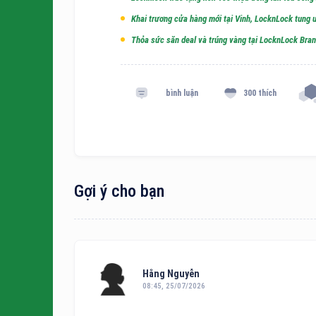
Khai trương cửa hàng mới tại Vinh, LocknLock tung 
Thỏa sức săn deal và trúng vàng tại LocknLock Bra
bình luận
300 thích
Gợi ý cho bạn
Hằng Nguyễn
08:45, 25/07/2026