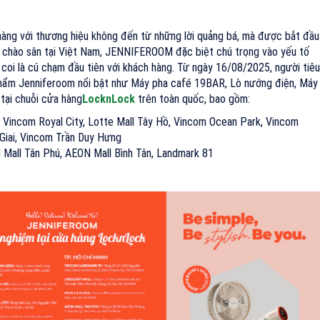
àng với thương hiệu không đến từ những lời quảng bá, mà được bắt đầu
n chào sân tại Việt Nam, JENNIFEROOM đặc biệt chú trọng vào yếu tố
 coi là cú chạm đầu tiên với khách hàng. Từ ngày 16/08/2025, người tiêu
 phẩm Jenniferoom nổi bật như Máy pha café 19BAR, Lò nướng điện, Máy
 tại chuỗi cửa hàng
LocknLock
trên toàn quốc, bao gồm:
 Vincom Royal City, Lotte Mall Tây Hồ, Vincom Ocean Park, Vincom
 Giai, Vincom Trần Duy Hưng
N Mall Tân Phú, AEON Mall Bình Tân, Landmark 81