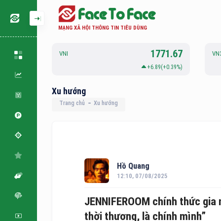
MẠNG XÃ HỘI THÔNG TIN TIÊU DÙNG
126.92
1771.67
VNI
VN
0.1(+0.08%)
+6.89(+0.39%)
Xu hướng
Trang chủ
Xu hướng
Hồ Quang
12:10, 07/08/2025
JENNIFEROOM chính thức gia nh
thời thượng, là chính mình”