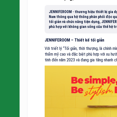
JENNIFEROOM - thương hiệu thiết bị gia d
Nam thông qua hệ thống phân phối độc quy
tối giản và chức năng tiện dụng, JENNIFE
phù hợp với không gian sống của thế hệ tr
JENNIFEROOM – Thiết kế tối giản
Với triết lý “Tối giản, thời thượng, là chí
thẩm mỹ cao và đặc biệt phù hợp với xu hướ
tính đến năm 2023 và đang gia tăng nhanh ch