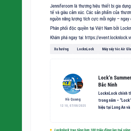
Jenniferoom là thương hiệu thiết bị gia dụng
tế và giàu cảm xúc. Các sản phẩm của thương
nguồn năng lượng tích cực mỗi ngày – ngay 
Phân phối độc quyền tại Việt Nam bởi Lock
Khám phá ngay tại: https://event.locknlock.
Xu hướng
LocknLock
Máy sấy tóc Air Gl
Lock’n Summer 
Bắc Ninh
LocknLock chính th
Hồ Quang
trong năm – “Lock’
12:10, 07/08/2025
hiệu tại Long An và
Locknlock trao tặng hơn 100 triệu đồng lan toả sống 