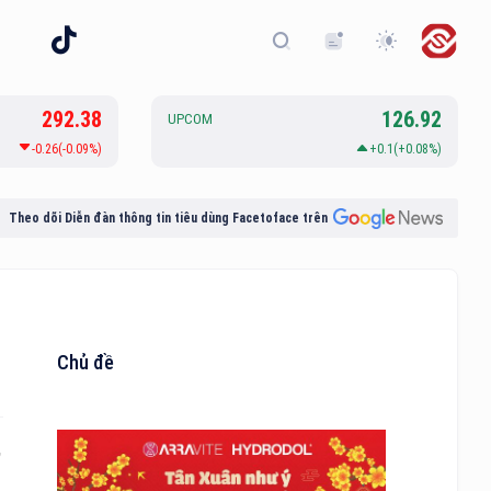
292.38
126.92
UPCOM
-0.26(-0.09%)
+0.1(+0.08%)
Theo dõi Diễn đàn thông tin tiêu dùng Facetoface trên
Chủ đề
,