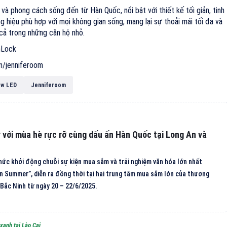
 và phong cách sống đến từ Hàn Quốc, nổi bật với thiết kế tối giản, tinh
 hiệu phù hợp với mọi không gian sống, mang lại sự thoải mái tối đa và
cả trong những căn hộ nhỏ.
nLock
vn/jenniferoom
ow LED
Jenniferoom
với mùa hè rực rỡ cùng dấu ấn Hàn Quốc tại Long An và
ức khởi động chuỗi sự kiện mua sắm và trải nghiệm văn hóa lớn nhất
n Summer”, diễn ra đồng thời tại hai trung tâm mua sắm lớn của thương
 Bắc Ninh từ ngày 20 – 22/6/2025.
xanh tại Lào Cai