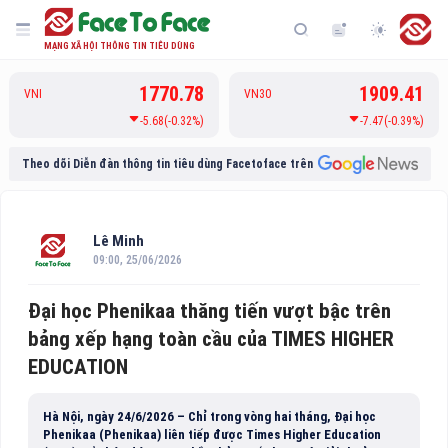
MẠNG XÃ HỘI THÔNG TIN TIÊU DÙNG
1770.78
1909.41
VNI
VN30
-5.68(-0.32%)
-7.47(-0.39%)
Theo dõi Diễn đàn thông tin tiêu dùng Facetoface trên
Lê Minh
09:00, 25/06/2026
Đại học Phenikaa thăng tiến vượt bậc trên
bảng xếp hạng toàn cầu của TIMES HIGHER
EDUCATION
Hà Nội, ngày 24/6/2026 – Chỉ trong vòng hai tháng, Đại học
Phenikaa (Phenikaa) liên tiếp được Times Higher Education