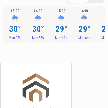
13:00
14:00
15:00
16:00
17
30°
30°
29°
29°
2
Mưa 97%
Mưa 55%
Mưa 62%
Mưa 64%
Mưa
g Long Giang
&TT cấp ngày 05/04/2022