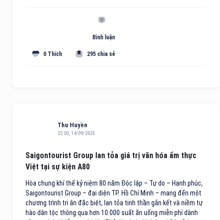
Bình luận
0 Thích
295 chia sẻ
Thu Huyền
22:00, 14/09/2025
Saigontourist Group lan tỏa giá trị văn hóa ẩm thực
Việt tại sự kiện A80
Hòa chung khí thế kỷ niệm 80 năm Độc lập – Tự do – Hạnh phúc,
Saigontourist Group – đại diện TP. Hồ Chí Minh – mang đến một
chương trình tri ân đặc biệt, lan tỏa tinh thần gắn kết và niềm tự
hào dân tộc thông qua hơn 10.000 suất ăn uống miễn phí dành