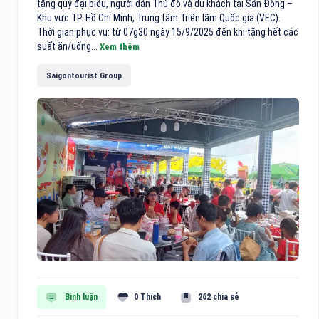
tặng quý đại biểu, người dân Thủ đô và du khách tại Sân Đông –
Khu vực TP. Hồ Chí Minh, Trung tâm Triển lãm Quốc gia (VEC).
Thời gian phục vụ: từ 07g30 ngày 15/9/2025 đến khi tặng hết các
suất ăn/uống...
Xem thêm
Saigontourist Group
Bình luận
0 Thích
262 chia sẻ