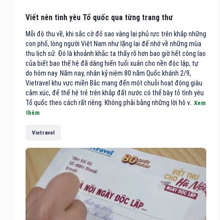
Viết nên tình yêu Tổ quốc qua từng trang thư
Mỗi độ thu về, khi sắc cờ đỏ sao vàng lại phủ rực trên khắp những
con phố, lòng người Việt Nam như lặng lại để nhớ về những mùa
thu lịch sử. Đó là khoảnh khắc ta thấy rõ hơn bao giờ hết công lao
của biết bao thế hệ đã dâng hiến tuổi xuân cho nền độc lập, tự
do hôm nay. Năm nay, nhân kỷ niệm 80 năm Quốc khánh 2/9,
Vietravel khu vực miền Bắc mang đến một chuỗi hoạt động giàu
cảm xúc, để thế hệ trẻ trên khắp đất nước có thể bày tỏ tình yêu
Tổ quốc theo cách rất riêng. Không phải bằng những lời hô v..
Xem
thêm
Vietravel