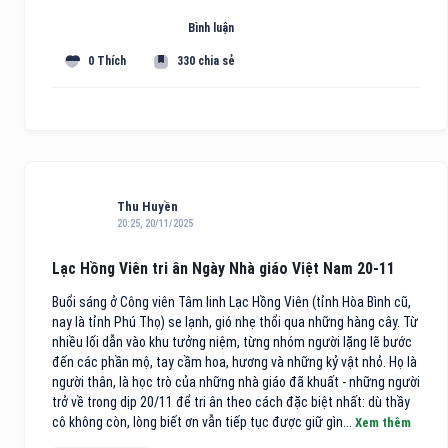
Bình luận
0 Thích
330 chia sẻ
Thu Huyền
20:25, 20/11/2025
Lạc Hồng Viên tri ân Ngày Nhà giáo Việt Nam 20-11
Buổi sáng ở Công viên Tâm linh Lạc Hồng Viên (tỉnh Hòa Bình cũ,
nay là tỉnh Phú Thọ) se lạnh, gió nhẹ thổi qua những hàng cây. Từ
nhiều lối dẫn vào khu tưởng niệm, từng nhóm người lặng lẽ bước
đến các phần mộ, tay cầm hoa, hương và những kỷ vật nhỏ. Họ là
người thân, là học trò của những nhà giáo đã khuất - những người
trở về trong dịp 20/11 để tri ân theo cách đặc biệt nhất: dù thầy
cô không còn, lòng biết ơn vẫn tiếp tục được giữ gìn...
Xem thêm