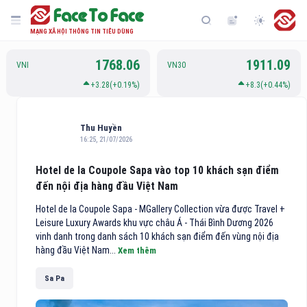
MẠNG XÃ HỘI THÔNG TIN TIÊU DÙNG
1768.06
1911.09
VNI
VN30
+3.28(+0.19%)
+8.3(+0.44%)
Thu Huyền
16:25, 21/07/2026
Hotel de la Coupole Sapa vào top 10 khách sạn điểm
đến nội địa hàng đầu Việt Nam
Hotel de la Coupole Sapa - MGallery Collection vừa được Travel +
Leisure Luxury Awards khu vực châu Á - Thái Bình Dương 2026
vinh danh trong danh sách 10 khách sạn điểm đến vùng nội địa
hàng đầu Việt Nam...
Xem thêm
Sa Pa