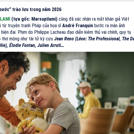
 bước” trào lưu trong năm 2026
ILAMI
(tựa gốc: Marsupilami)
cũng đã xác nhận ra mắt khán giả Việt
i từ truyện tranh Pháp của họa sĩ
André Franquin
bước ra màn ảnh
 hiện đại. Phim do Philippe Lacheau đạo diễn kiêm thủ vai chính, quy tụ
áp thơ mộng như tài tử kỳ cựu
Jean Reno (Léon: The Professional, The D
ie), Élodie Fontan, Julien Arruti…