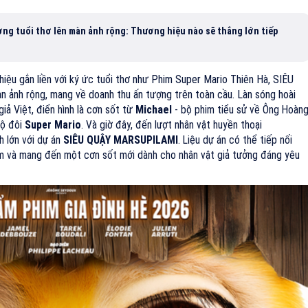
ợng tuổi thơ lên màn ảnh rộng: Thương hiệu nào sẽ thắng lớn tiếp
iệu gắn liền với ký ức tuổi thơ như Phim Super Mario Thiên Hà, SIÊU
n ảnh rộng, mang về doanh thu ấn tượng trên toàn cầu. Làn sóng hoài
iả Việt, điển hình là cơn sốt từ
Michae
l
- bộ phim tiểu sử về Ông Hoàn
bộ đôi
Super Mario
. Và giờ đây, đến lượt nhân vật huyền thoại
h lớn với dự án
SIÊU QUẬY MARSUPILAMI
. Liệu dự án có thể tiếp nối
ệm và mang đến một cơn sốt mới dành cho nhân vật giả tưởng đáng yêu