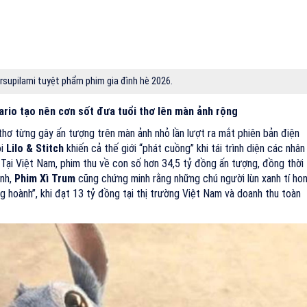
rsupilami tuyệt phẩm phim gia đình hè 2026.
ario tạo nên cơn sốt đưa tuổi thơ lên màn ảnh rộng
hơ từng gây ấn tượng trên màn ảnh nhỏ lần lượt ra mắt phiên bản điện
ôi
Lilo & Stitch
khiến cả thế giới “phát cuồng” khi tái trình diện các nhân
Tại Việt Nam, phim thu về con số hơn 34,5 tỷ đồng ấn tượng, đồng thời
nh,
Phim Xì Trum
cũng chứng minh rằng những chú người lùn xanh tí ho
 hoành”, khi đạt 13 tỷ đồng tại thị trường Việt Nam và doanh thu toàn