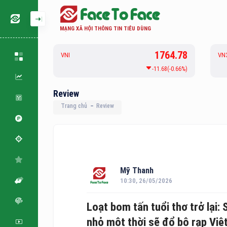
MẠNG XÃ HỘI THÔNG TIN TIÊU DÙNG
126.82
1764.78
VNI
VN
-0.33(-0.26%)
-11.68(-0.66%)
Review
Trang chủ
Review
Mỹ Thanh
10:30, 26/05/2026
Loạt bom tấn tuổi thơ trở lạ
nhỏ một thời sẽ đổ bộ rạp Việ