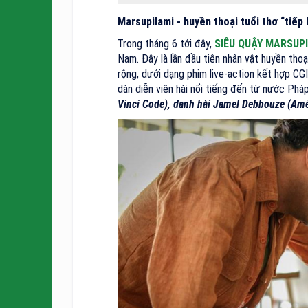
Marsupilami - huyền thoại tuổi thơ “tiếp
Trong tháng 6 tới đây,
SIÊU QUẬY MARSUP
Nam. Đây là lần đầu tiên nhân vật huyền thoạ
rộng, dưới dạng phim live-action kết hợp CGI
dàn diễn viên hài nổi tiếng đến từ nước Ph
Vinci Code), danh hài Jamel Debbouze (Amél