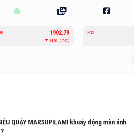
1902.79
30
HNX
-14.09(-0.74%)
i: SIÊU QUẬY MARSUPILAMI khuấy động màn ảnh
t?