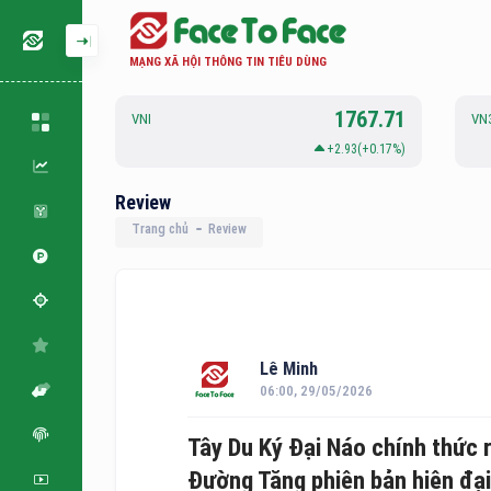
MẠNG XÃ HỘI THÔNG TIN TIÊU DÙNG
127.33
1767.71
VNI
VN
0.51(+0.4%)
+2.93(+0.17%)
Review
Trang chủ
Review
Lê Minh
06:00, 29/05/2026
Tây Du Ký Đại Náo chính thức r
Đường Tăng phiên bản hiện đại