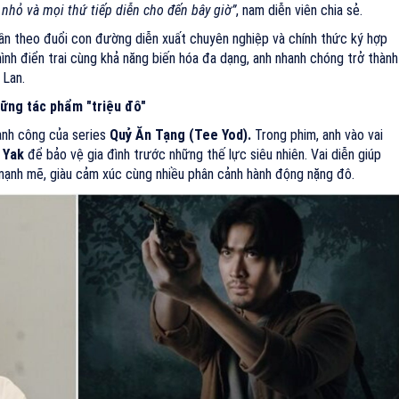
 nhỏ và mọi thứ tiếp diễn cho đến bây giờ”
, nam diễn viên chia sẻ.
ần theo đuổi con đường diễn xuất chuyên nghiệp và chính thức ký hợp
nh điển trai cùng khả năng biến hóa đa dạng, anh nhanh chóng trở thành
 Lan.
ững tác phẩm "triệu đô"
nh công của series
Quỷ Ăn Tạng (Tee Yod).
Trong phim, anh vào vai
Yak
để bảo vệ gia đình trước những thế lực siêu nhiên. Vai diễn giúp
 mạnh mẽ, giàu cảm xúc cùng nhiều phân cảnh hành động nặng đô.