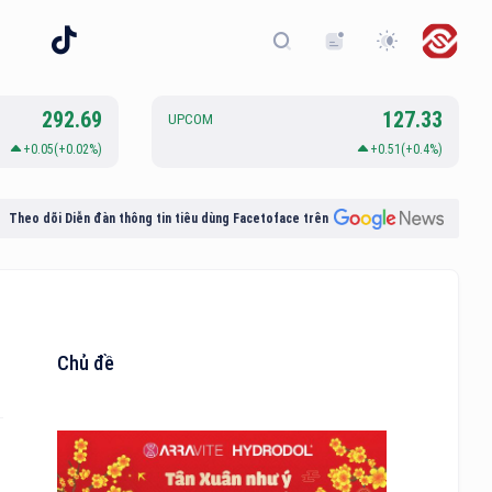
292.69
127.33
UPCOM
+0.05(+0.02%)
+0.51(+0.4%)
Theo dõi Diễn đàn thông tin tiêu dùng Facetoface trên
Chủ đề