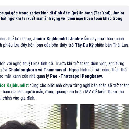
 gai góc trong series kinh dị đình đám Quỷ ăn tạng (Tee Yod), Junior
ả bất ngờ khi tái xuất màn ảnh rộng với diện mạo hoàn toàn khác trong
ùng thế lực tà ác,
Junior Kajbhunditt Jaidee
lần này hóa thân thành
 phiêu lưu đầy hỗn loạn của bốn thầy trò
Tây Du Ký
phiên bản Thái Lan.
đến với nghệ thuật khá tình cờ. Trước khi trở thành diễn viên, anh từng
 giữa
Chulalongkorn và Thammasat.
Ngoại hình nổi bật cùng thần thái
ào mắt xanh của nhà quản lý
Pae -Thotsapol Pengkaew.
ior Kajbhunditt
từng cho biết anh chưa từng nghĩ bản thân sẽ trở thàn
ịnh tham gia làm người mẫu, đóng quảng cáo hoặc MV để kiếm thêm thu
i chính vào gia đình.