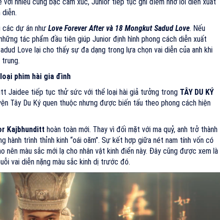
ẻ với nhiều cung bậc cảm xúc, Junior tiếp tục ghi điểm nhờ lối diễn xuất
 diễn.
g các dự án như
Love Forever After và
18 Mongkut Sadud Love
. Nếu
hững tác phẩm đầu tiên giúp Junior định hình phong cách diễn xuất
adud Love lại cho thấy sự đa dạng trong lựa chọn vai diễn của anh khi
 trung.
oại phim hài gia đình
itt Jaidee tiếp tục thử sức với thể loại hài giả tưởng trong
TÂY DU KÝ
yện Tây Du Ký quen thuộc nhưng được biến tấu theo phong cách hiện
r Kajbhunditt
hoàn toàn mới. Thay vì đối mặt với ma quỷ, anh trở thành
g hành trình thỉnh kinh “oái oăm”. Sự kết hợp giữa nét nam tính vốn có
tạo nên màu sắc mới lạ cho nhân vật kinh điển này. Đây cũng được xem là
huỗi vai diễn nặng màu sắc kinh dị trước đó.