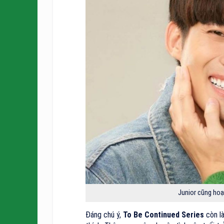
Junior cũng ho
Đáng chú ý,
To Be Continued Series
còn là