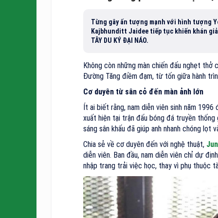
Từng gây ấn tượng mạnh với hình tượng Yos
Kajbhunditt Jaidee tiếp tục khiến khán gi
TÂY DU KÝ ĐẠI NÁO.
Không còn những màn chiến đấu nghẹt thở c
Đường Tăng điềm đạm, từ tốn giữa hành trình
Cơ duyên từ sân cỏ đến màn ảnh lớn
Ít ai biết rằng, nam diễn viên sinh năm 1996 
xuất hiện tại trận đấu bóng đá truyền thống
sáng sân khấu đã giúp anh nhanh chóng lọt v
Chia sẻ về cơ duyên đến với nghệ thuật,
Jun
diễn viên. Ban đầu, nam diễn viên chỉ dự đ
nhập trang trải việc học, thay vì phụ thuộc tà