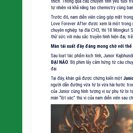
thích. Thông qua câu chuyện tình yêu tuổi tr
tự nhiên và khả năng tạo chemistry cùng bạn
Trước đó, nam diễn viên cũng góp mặt tron
Love Forever After được xem là một trong n
chuyên nghiệp tại đài CH3, thì 18 Mongkut S
thử sức với màu sắc truyền hình hiện đại, trẻ
Màn tái xuất đầy đáng mong chờ với thể l
Sau loạt tác phẩm kịch tính, Junior Kajbhund
ĐẠI NÁO
. Bộ phim lấy cảm hứng từ câu chu
đại.
Tại đây, khán giả được chứng kiến một
Junio
người dẫn đường vừa từ bi vừa hài hước tron
của Junior cùng hình tượng vị sư phụ từ bi 
màn “lột xác” thú vị của nam diễn viên sau c