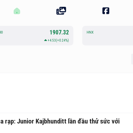
1907.32
30
HNX
+4.53(+0.24%)
a rạp: Junior Kajbhunditt lần đầu thử sức với