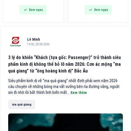
đi vào hoạt động, đánh dấu
dòng bàn ủi hơi nước cầm tay
Xem ngay
Xem ngay
bước phát triển quan trọng
thế hệ mới tích hợp công nghệ
trong chiến lược hoàn thiện hệ
hút vải thông minh, hướng đến
thống chuyên khoa sâu của
các gia đình bận rộn và người
bệnh viện, đồng thời mang
trẻ tìm kiếm giải pháp công
đến cho người dân thêm một
nghệ tiện lợi cho việc chăm
địa chỉ khám, điều trị và phẫu
sóc
Lê Minh
thuật mắt chất lượng cao
14:00, 25/05/2026
theo mô hình nhãn khoa
chuyên sâu.
3 lý do khiến “Khách (tựa gốc: Passenger)” trở thành siêu
phẩm kinh dị không thể bỏ lỡ năm 2026: Cơn ác mộng “ma
quá giang” từ “ông hoàng kinh dị” Bắc Âu
Siêu phẩm kinh dị về “ma quá giang” nhất định phải xem năm 2026
câu chuyện về những bóng ma vất vưởng bên rìa đường vắng, ngoắt
xin đi nhờ rồi bất thình lình biến mất...
Xem thêm
ma quá giang