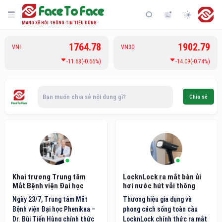
MẠNG XÃ HỘI THÔNG TIN TIÊU DÙNG
1764.78
1902.79
VNI
VN30
-11.68(-0.66%)
-14.09(-0.74%)
Bạn muốn chia sẻ nội dung gì?
Chia sẻ
Khai trương Trung tâm
LocknLock ra mắt bàn ủi
Mắt Bệnh viện Đại học
hơi nước hút vải thông
Phenikaa
minh thế hệ mới
Ngày 23/7, Trung tâm Mắt
Thương hiệu gia dụng và
Bệnh viện Đại học Phenikaa –
phong cách sống toàn cầu
Dr. Bùi Tiến Hùng chính thức
LocknLock chính thức ra mắt