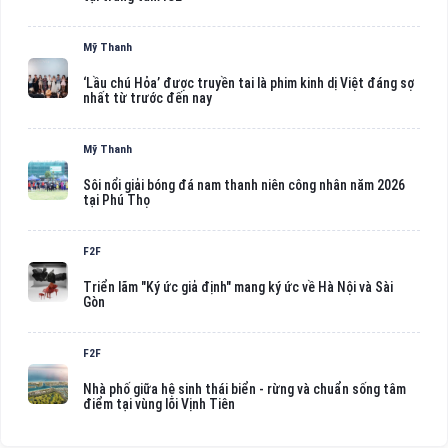
Mỹ Thanh
‘Lầu chú Hỏa’ được truyền tai là phim kinh dị Việt đáng sợ
nhất từ trước đến nay
Mỹ Thanh
Sôi nổi giải bóng đá nam thanh niên công nhân năm 2026
tại Phú Thọ
F2F
Triển lãm "Ký ức giả định" mang ký ức về Hà Nội và Sài
Gòn
F2F
Nhà phố giữa hệ sinh thái biển - rừng và chuẩn sống tâm
điểm tại vùng lõi Vịnh Tiên