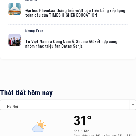
Đại học Phenikaa thăng tiến vượt bậc trên bảng xếp hạng
toàn cầu của TIMES HIGHER EDUCATION
Nhung Tran
Từ Việt Nam ra Đông Nam Á: Shumo AG kết hợp cùng
nhóm nhạc triệu fan Batas Senja
Thời tiết hôm nay
Hà Nội
31°
Khá
•
Khá
Cảm giác như
39°
•
Hôm nay
28° – 38°