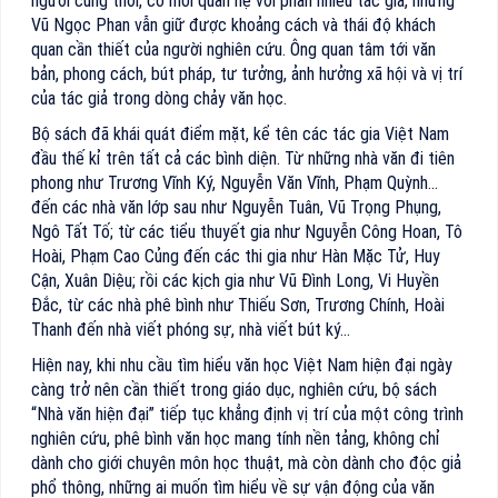
người cùng thời, có mối quan hệ với phần nhiều tác giả, nhưng
Vũ Ngọc Phan vẫn giữ được khoảng cách và thái độ khách
quan cần thiết của người nghiên cứu. Ông quan tâm tới văn
bản, phong cách, bút pháp, tư tưởng, ảnh hưởng xã hội và vị trí
của tác giả trong dòng chảy văn học.
Bộ sách đã khái quát điểm mặt, kể tên các tác gia Việt Nam
đầu thế kỉ trên tất cả các bình diện. Từ những nhà văn đi tiên
phong như Trương Vĩnh Ký, Nguyễn Văn Vĩnh, Phạm Quỳnh…
đến các nhà văn lớp sau như Nguyễn Tuân, Vũ Trọng Phụng,
Ngô Tất Tố; từ các tiểu thuyết gia như Nguyễn Công Hoan, Tô
Hoài, Phạm Cao Củng đến các thi gia như Hàn Mặc Tử, Huy
Cận, Xuân Diệu; rồi các kịch gia như Vũ Đình Long, Vi Huyền
Đắc, từ các nhà phê bình như Thiếu Sơn, Trương Chính, Hoài
Thanh đến nhà viết phóng sự, nhà viết bút ký…
Hiện nay, khi nhu cầu tìm hiểu văn học Việt Nam hiện đại ngày
càng trở nên cần thiết trong giáo dục, nghiên cứu, bộ sách
“Nhà văn hiện đại” tiếp tục khẳng định vị trí của một công trình
nghiên cứu, phê bình văn học mang tính nền tảng, không chỉ
dành cho giới chuyên môn học thuật, mà còn dành cho độc giả
phổ thông, những ai muốn tìm hiểu về sự vận động của văn