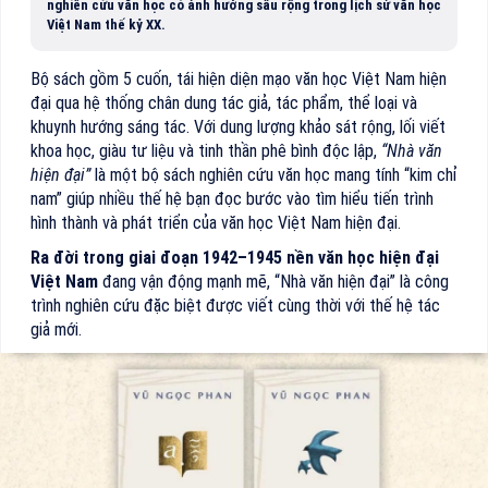
nghiên cứu văn học có ảnh hưởng sâu rộng trong lịch sử văn học
Việt Nam thế kỷ XX.
Bộ sách gồm 5 cuốn, tái hiện diện mạo văn học Việt Nam hiện
đại qua hệ thống chân dung tác giả, tác phẩm, thể loại và
khuynh hướng sáng tác. Với dung lượng khảo sát rộng, lối viết
khoa học, giàu tư liệu và tinh thần phê bình độc lập,
“Nhà văn
hiện đại”
là một bộ sách nghiên cứu văn học mang tính “kim chỉ
nam” giúp nhiều thế hệ bạn đọc bước vào tìm hiểu tiến trình
hình thành và phát triển của văn học Việt Nam hiện đại.
Ra đời trong giai đoạn 1942–1945 nền văn học hiện đại
Việt Nam
đang vận động mạnh mẽ, “Nhà văn hiện đại” là công
trình nghiên cứu đặc biệt được viết cùng thời với thế hệ tác
giả mới.