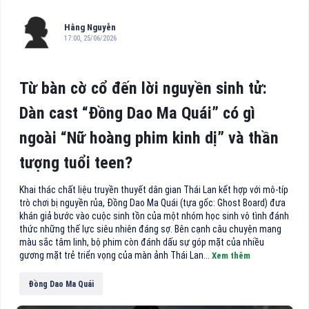
Hằng Nguyễn
17:00, 25/06/2026
Từ bàn cờ cổ đến lời nguyền sinh tử:
Dàn cast “Đồng Dao Ma Quái” có gì
ngoài “Nữ hoàng phim kinh dị” và thần
tượng tuổi teen?
Khai thác chất liệu truyền thuyết dân gian Thái Lan kết hợp với mô-típ
trò chơi bị nguyền rủa, Đồng Dao Ma Quái (tựa gốc: Ghost Board) đưa
khán giả bước vào cuộc sinh tồn của một nhóm học sinh vô tình đánh
thức những thế lực siêu nhiên đáng sợ. Bên cạnh câu chuyện mang
màu sắc tâm linh, bộ phim còn đánh dấu sự góp mặt của nhiều
gương mặt trẻ triển vọng của màn ảnh Thái Lan...
Xem thêm
Đồng Dao Ma Quái