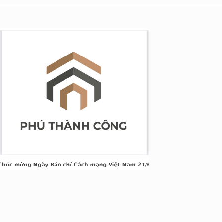
g Long Giang
&TT cấp ngày 05/04/2022
nh Xuân, Hà Nội