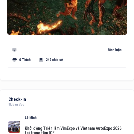
Bình luận
0 Thích
249 chia sẻ
Check-in
8k bạn đọc
Lê Minh
Khởi động Triển lãm VimExpo và Vietnam AutoExpo 2026
tại trung tâm ICE