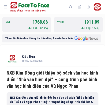
MẠNG XÃ HỘI THÔNG TIN TIÊU DÙNG
1768.06
1911.09
VNI
VN30
+3.28(+0.19%)
+8.3(+0.44%)
Theo dõi Diễn đàn thông tin tiêu dùng Facetoface trên
Kiều Nga
10:00, 12/06/2026
NXB Kim Đồng giới thiệu bộ sách văn học kinh
điển “Nhà văn hiện đại” – công trình phê bình
văn học kinh điển của Vũ Ngọc Phan
NXB Kim Đồng vừa giới thiệu đến bạn đọc bộ sách “Nhà văn hiện
đại” của Vũ Ngọc Phan – một trong những công trình phê bình,