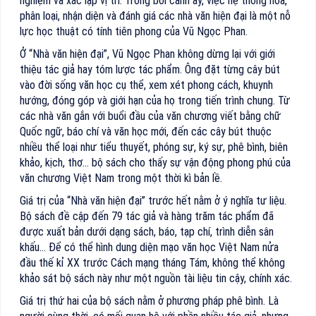
nghiệm và xác lập vị trí. Trong bối cảnh ấy, việc hệ thống hóa,
phân loại, nhận diện và đánh giá các nhà văn hiện đại là một nỗ
lực học thuật có tính tiên phong của Vũ Ngọc Phan.
Ở “Nhà văn hiện đại”, Vũ Ngọc Phan không dừng lại với giới
thiệu tác giả hay tóm lược tác phẩm. Ông đặt từng cây bút
vào đời sống văn học cụ thể, xem xét phong cách, khuynh
hướng, đóng góp và giới hạn của họ trong tiến trình chung. Từ
các nhà văn gắn với buổi đầu của văn chương viết bằng chữ
Quốc ngữ, báo chí và văn học mới, đến các cây bút thuộc
nhiều thể loại như tiểu thuyết, phóng sự, ký sự, phê bình, biên
khảo, kịch, thơ… bộ sách cho thấy sự vận động phong phú của
văn chương Việt Nam trong một thời kì bản lề.
Giá trị của “Nhà văn hiện đại” trước hết nằm ở ý nghĩa tư liệu.
Bộ sách đề cập đến 79 tác giả và hàng trăm tác phẩm đã
được xuất bản dưới dạng sách, báo, tạp chí, trình diễn sân
khấu… Để có thể hình dung diện mạo văn học Việt Nam nửa
đầu thế kỉ XX trước Cách mạng tháng Tám, không thể không
khảo sát bộ sách này như một nguồn tài liệu tin cậy, chính xác.
Giá trị thứ hai của bộ sách nằm ở phương pháp phê bình. Là