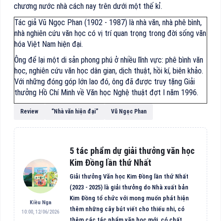
chương nước nhà cách nay trên dưới một thế kỉ.
Tác giả Vũ Ngọc Phan (1902 - 1987) là nhà văn, nhà phê bình,
nhà nghiên cứu văn học có vị trí quan trọng trong đời sống văn
hóa Việt Nam hiện đại.
Ông để lại một di sản phong phú ở nhiều lĩnh vực: phê bình văn
học, nghiên cứu văn học dân gian, dịch thuật, hồi kí, biên khảo.
Với những đóng góp lớn lao đó, ông đã được truy tặng Giải
thưởng Hồ Chí Minh về Văn học Nghệ thuật đợt I năm 1996.
Review
“Nhà văn hiện đại”
Vũ Ngọc Phan
5 tác phẩm dự giải thưởng văn học
Kim Đồng lần thứ Nhất
Giải thưởng Văn học Kim Đồng lần thứ Nhất
(2023 - 2025) là giải thưởng do Nhà xuất bản
Kim Đồng tổ chức với mong muốn phát hiện
Kiều Nga
thêm những cây bút viết cho thiếu nhi, có
10:00, 12/06/2026
thêm các tác phẩm văn học mới, có chất