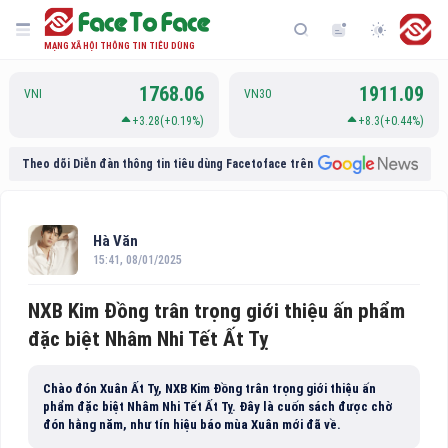
MẠNG XÃ HỘI THÔNG TIN TIÊU DÙNG
1768.06
1911.09
VNI
VN30
+3.28(+0.19%)
+8.3(+0.44%)
Theo dõi Diễn đàn thông tin tiêu dùng Facetoface trên
Hà Văn
15:41, 08/01/2025
NXB Kim Đồng trân trọng giới thiệu ấn phẩm
đặc biệt Nhâm Nhi Tết Ất Tỵ
Chào đón Xuân Ất Tỵ, NXB Kim Đồng trân trọng giới thiệu ấn
phẩm đặc biệt Nhâm Nhi Tết Ất Tỵ. Đây là cuốn sách được chờ
đón hằng năm, như tín hiệu báo mùa Xuân mới đã về.