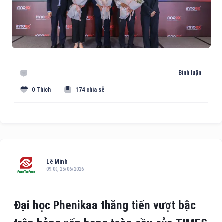
Bình luận
0 Thích
174 chia sẻ
Lê Minh
09:00, 25/06/2026
Đại học Phenikaa thăng tiến vượt bậc