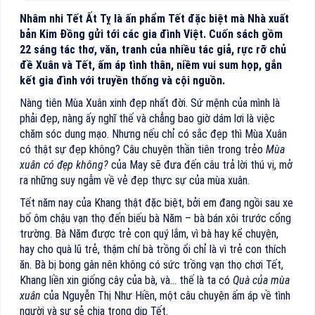
Nhâm nhi Tết Ất Tỵ là ấn phẩm Tết đặc biệt mà Nhà xuất
bản Kim Đồng gửi tới các gia đình Việt. Cuốn sách gồm
22 sáng tác thơ, văn, tranh của nhiều tác giả, rực rỡ chủ
đề Xuân và Tết, ấm áp tình thân, niềm vui sum họp, gắn
kết gia đình với truyền thống và cội nguồn.
Nàng tiên Mùa Xuân xinh đẹp nhất đời. Sứ mệnh của mình là
phải đẹp, nàng ấy nghĩ thế và chẳng bao giờ dám lơi là việc
chăm sóc dung mạo. Nhưng nếu chỉ có sắc đẹp thì Mùa Xuân
có thật sự đẹp không? Câu chuyện thần tiên trong trẻo
Mùa
xuân có đẹp không?
của May sẽ đưa đến câu trả lời thú vị, mở
ra những suy ngẫm về vẻ đẹp thực sự của mùa xuân.
Tết năm nay của Khang thật đặc biệt, bởi em đang ngồi sau xe
bố ôm chậu vạn thọ đến biếu bà Năm – bà bán xôi trước cổng
trường. Bà Năm được trẻ con quý lắm, vì bà hay kể chuyện,
hay cho quà lũ trẻ, thậm chí bà trồng ổi chỉ là vì trẻ con thích
ăn. Bà bị bong gân nên không có sức trồng vạn thọ chơi Tết,
Khang liền xin giống cây của bà, và… thế là ta có
Quà của mùa
xuân
của Nguyễn Thị Như Hiền, một câu chuyện ấm áp về tình
người và sự sẻ chia trong dịp Tết.