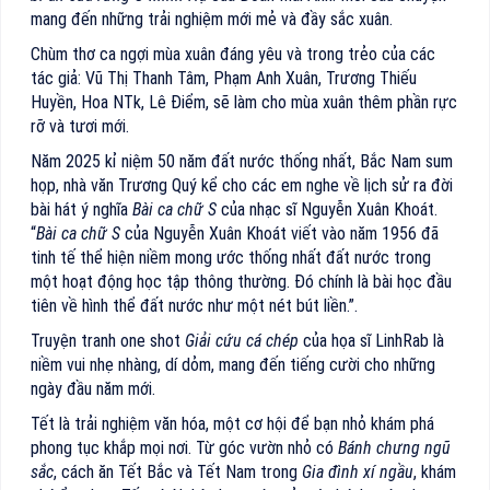
mang đến những trải nghiệm mới mẻ và đầy sắc xuân.
Chùm thơ ca ngợi mùa xuân đáng yêu và trong trẻo của các
tác giả: Vũ Thị Thanh Tâm, Phạm Anh Xuân, Trương Thiếu
Huyền, Hoa NTk, Lê Điểm, sẽ làm cho mùa xuân thêm phần rực
rỡ và tươi mới.
Năm 2025 kỉ niệm 50 năm đất nước thống nhất, Bắc Nam sum
họp, nhà văn Trương Quý kể cho các em nghe về lịch sử ra đời
bài hát ý nghĩa
Bài ca chữ S
của nhạc sĩ Nguyễn Xuân Khoát.
“
Bài ca chữ S
của Nguyễn Xuân Khoát viết vào năm 1956 đã
tinh tế thể hiện niềm mong ước thống nhất đất nước trong
một hoạt động học tập thông thường. Đó chính là bài học đầu
tiên về hình thể đất nước như một nét bút liền.”.
Truyện tranh one shot
Giải cứu cá chép
của họa sĩ LinhRab là
niềm vui nhẹ nhàng, dí dỏm, mang đến tiếng cười cho những
ngày đầu năm mới.
Tết là trải nghiệm văn hóa, một cơ hội để bạn nhỏ khám phá
phong tục khắp mọi nơi. Từ góc vườn nhỏ có
Bánh chưng ngũ
sắc
, cách ăn Tết Bắc và Tết Nam trong
Gia đình xí ngầu
, khám