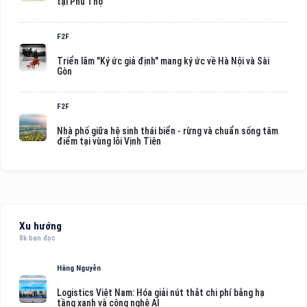
tại Phú Thọ
F2F
Triển lãm "Ký ức giả định" mang ký ức về Hà Nội và Sài
Gòn
F2F
Nhà phố giữa hệ sinh thái biển - rừng và chuẩn sống tâm
điểm tại vùng lõi Vịnh Tiên
Xu hướng
8k bạn đọc
Hằng Nguyễn
Logistics Việt Nam: Hóa giải nút thắt chi phí bằng hạ
tầng xanh và công nghệ AI