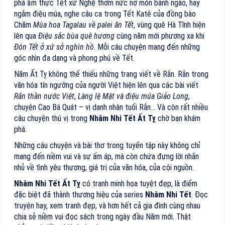
phá ẩm thực Tết xứ Nghệ thơm nức nở món bánh ngào, hay
ngắm điệu múa, nghe câu ca trong Tết Katê của đồng bào
Chăm
Mùa hoa Tagalau về palei ăn Tết
, vùng quê Hà Tĩnh hiện
lên qua
Điệu sắc bùa quê hương
cùng năm mới phương xa khi
Đón Tết ở xứ sở nghìn hồ
. Mỗi câu chuyện mang đến những
góc nhìn đa dạng và phong phú về Tết.
Năm Ất Tỵ không thể thiếu những trang viết về Rắn. Rắn trong
văn hóa tín ngưỡng của người Việt hiện lên qua các bài viết
Rắn thần nước Việt
,
Làng lệ Mật và điệu múa Giảo Long
,
chuyện Cao Bá Quát – vị danh nhân tuổi Rắn… Và còn rất nhiều
câu chuyện thú vị trong
Nhâm Nhi Tết Ất Tỵ
chờ bạn khám
phá.
Những câu chuyện và bài thơ trong tuyển tập này không chỉ
mang đến niềm vui và sự ấm áp, mà còn chứa đựng lời nhắn
nhủ về tình yêu thương, giá trị của văn hóa, của cội nguồn.
Nhâm Nhi Tết Ất Tỵ
có tranh minh họa tuyệt đẹp, là điểm
đặc biệt đã thành thương hiệu của series
Nhâm Nhi Tết
. Đọc
truyện hay, xem tranh đẹp, và hơn hết cả gia đình cùng nhau
chia sẻ niềm vui đọc sách trong ngày đầu Năm mới. Thật