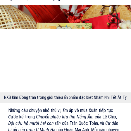
NXB Kim Đồng trân trọng giới thiệu ấn phẩm đặc biệt Nhâm Nhi Tết Ất Tỵ
Những câu chuyện nhỏ thú vị, ấm áp về mùa Xuân tiếp tục
được kể trong
Chuyến phiêu lưu tìm Nắng Ấm
của Lê Chip,
Đội cứu hộ mười hai con rắn
của Trần Quốc Toàn, và
Cư dân
bí ẩn của rừng U Minh Hạ
của Đoàn Mai Anh. Mỗi câu chuyện