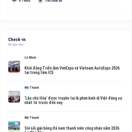
0 Thích
190 chia sẻ
Check-in
8k bạn đọc
Lê Minh
Khởi động Triển lãm VimExpo và Vietnam AutoExpo 2026
tại trung tâm ICE
Mỹ Thanh
‘Lầu chú Hỏa’ được truyền tai là phim kinh dị Việt đáng sợ
nhất từ trước đến nay
Mỹ Thanh
Sôi nổi giải bóng đá nam thanh niên công nhân năm 2026