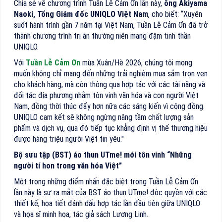
Chia sẻ về chương trình Tuần Lễ Cảm Ơn lần này,
ông Akiyama
Naoki, Tổng Giám đốc UNIQLO Việt Nam
, cho biết: “Xuyên
suốt hành trình gần 7 năm tại Việt Nam, Tuần Lễ Cảm Ơn đã trở
thành chương trình tri ân thường niên mang đậm tinh thần
UNIQLO.
Với
Tuần Lễ Cảm Ơn
mùa Xuân/Hè 2026, chúng tôi mong
muốn không chỉ mang đến những trải nghiệm mua sắm trọn vẹn
cho khách hàng, mà còn thông qua hợp tác với các tài năng và
đối tác địa phương nhằm tôn vinh văn hóa và con người Việt
Nam, đồng thời thúc đẩy hơn nữa các sáng kiến vì cộng đồng.
UNIQLO cam kết sẽ không ngừng nâng tầm chất lượng sản
phẩm và dịch vụ, qua đó tiếp tục khẳng định vị thế thương hiệu
được hàng triệu người Việt tin yêu."
Bộ sưu tập (BST) áo thun UTme! mới tôn vinh “Những
người tí hon trong văn hóa Việt”
Một trong những điểm nhấn đặc biệt trong Tuần Lễ Cảm Ơn
lần này là sự ra mắt của BST áo thun UTme! độc quyền với các
thiết kế, họa tiết đánh dấu hợp tác lần đầu tiên giữa UNIQLO
và họa sĩ minh họa, tác giả sách Lương Linh.