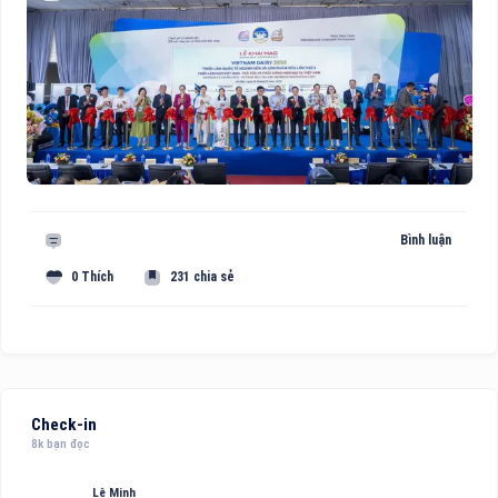
Bình luận
0 Thích
231 chia sẻ
Check-in
8k bạn đọc
Lê Minh