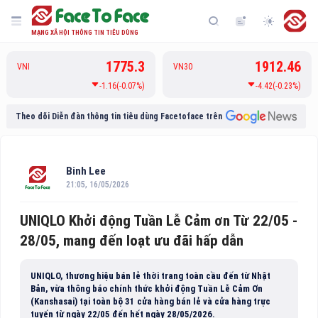
MẠNG XÃ HỘI THÔNG TIN TIÊU DÙNG
1775.3
1912.46
VNI
VN30
-1.16(-0.07%)
-4.42(-0.23%)
Theo dõi Diễn đàn thông tin tiêu dùng Facetoface trên
Binh Lee
21:05, 16/05/2026
UNIQLO Khởi động Tuần Lễ Cảm ơn Từ 22/05 -
28/05, mang đến loạt ưu đãi hấp dẫn
UNIQLO, thương hiệu bán lẻ thời trang toàn cầu đến từ Nhật
Bản, vừa thông báo chính thức khởi động Tuần Lễ Cảm Ơn
(Kanshasai) tại toàn bộ 31 cửa hàng bán lẻ và cửa hàng trực
tuyến từ ngày 22/05 đến hết ngày 28/05/2026.