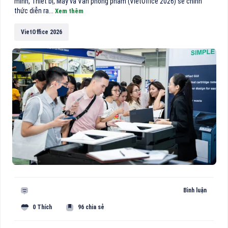
minh, Thiết bị, Máy và Văn phòng phẩm (VietOffice 2026) sẽ chính
thức diễn ra...
Xem thêm
VietOffice 2026
Bình luận
0 Thích
96 chia sẻ