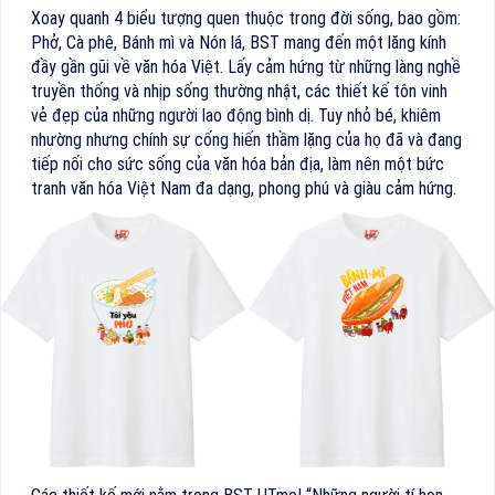
Xoay quanh 4 biểu tượng quen thuộc trong đời sống, bao gồm:
Phở, Cà phê, Bánh mì và Nón lá, BST mang đến một lăng kính
đầy gần gũi về văn hóa Việt. Lấy cảm hứng từ những làng nghề
truyền thống và nhịp sống thường nhật, các thiết kế tôn vinh
vẻ đẹp của những người lao động bình dị. Tuy nhỏ bé, khiêm
nhường nhưng chính sự cống hiến thầm lặng của họ đã và đang
tiếp nối cho sức sống của văn hóa bản địa, làm nên một bức
tranh văn hóa Việt Nam đa dạng, phong phú và giàu cảm hứng.