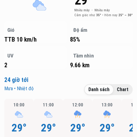
29°
Nhiều mây
•
Nhiều mây
Cảm giác như
35°
•
Hôm nay
25° – 30°
Gió
Độ ẩm
TTB 10 km/h
85%
UV
Tầm nhìn
2
9.66 km
24 giờ tới
Mưa • Nhiệt độ
Danh sách
Chart
10:00
11:00
12:00
13:00
14
29°
29°
29°
29°
2