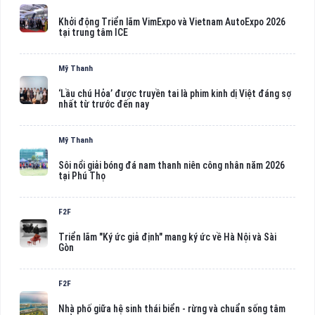
Khởi động Triển lãm VimExpo và Vietnam AutoExpo 2026
tại trung tâm ICE
Mỹ Thanh
‘Lầu chú Hỏa’ được truyền tai là phim kinh dị Việt đáng sợ
nhất từ trước đến nay
Mỹ Thanh
Sôi nổi giải bóng đá nam thanh niên công nhân năm 2026
tại Phú Thọ
F2F
Triển lãm "Ký ức giả định" mang ký ức về Hà Nội và Sài
Gòn
F2F
Nhà phố giữa hệ sinh thái biển - rừng và chuẩn sống tâm