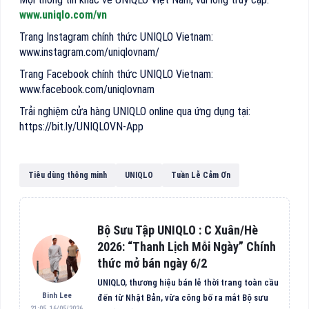
www.uniqlo.com/vn
Trang Instagram chính thức UNIQLO Vietnam:
www.instagram.com/uniqlovnam/
Trang Facebook chính thức UNIQLO Vietnam:
www.facebook.com/uniqlovnam
Trải nghiệm cửa hàng UNIQLO online qua ứng dụng tại:
https://bit.ly/UNIQLOVN-App
Tiêu dùng thông minh
UNIQLO
Tuần Lễ Cảm Ơn
Bộ Sưu Tập UNIQLO : C Xuân/Hè
2026: “Thanh Lịch Mỗi Ngày” Chính
thức mở bán ngày 6/2
UNIQLO, thương hiệu bán lẻ thời trang toàn cầu
Binh Lee
đến từ Nhật Bản, vừa công bố ra mắt Bộ sưu
21:05, 16/05/2026