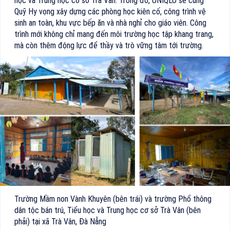
học và Trung học cơ sở Trà Vân. Trong đó, UNIQLO sẽ cùng
Quỹ Hy vọng xây dựng các phòng học kiên cố, công trình vệ
sinh an toàn, khu vực bếp ăn và nhà nghỉ cho giáo viên. Công
trình mới không chỉ mang đến môi trường học tập khang trang,
mà còn thêm động lực để thầy và trò vững tâm tới trường.
Trường Mầm non Vành Khuyên (bên trái) và trường Phổ thông
dân tộc bán trú, Tiểu học và Trung học cơ sở Trà Vân (bên
phải) tại xã Trà Vân, Đà Nẵng