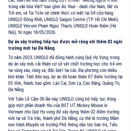
Các thiết kế mới nằm trong BST UTme! “Những người tí hon
trong văn hóa Việt” bao gồm Áo thun - dành cho Nam, Nữ và
Trẻ em, và Túi Tote sẽ chính thức có mặt tại 04 cửa hàng:
UNIQLO Đồng Khởi, UNIQLO Saigon Centre (TP. Hồ Chí Minh),
UNIQLO Vincom Phạm Ngọc Thạch, UNIQLO Hoàn Kiếm (Hà
Nội), từ ngày 18/05/2026.
Dự án xây trường tiếp tục được mở rộng với thêm 02 ngôi
trường mới tại Đà Nẵng
Từ năm 2023, UNIQLO đã đồng hành cùng Quỹ Hy Vọng trong
dự án xây mới, cải thiện cơ sở vật chất trường học cho trẻ em
tại vùng sâu, vùng xa, đặc biệt tại các địa phương còn nhiều
khó khăn. Tính đến nay, dự án đã hoàn thiện 07 điểm trường tại
05 tỉnh, thành, bao gồm: Lào Cai, Sơn La, Cao Bằng, Quảng Trị,
Đà Nẵng.
Với Tuần Lễ Cảm Ơn lần này, UNIQLO công bố tiếp tục đóng
góp một phần doanh thu của BST UT Mickey Mouse in
Vietnam cho Quỹ Hy vọng để xây dựng thêm 02 điểm trường
mới tại xã Trà Vân, thành phố Đà Nẵng, cụ thể là trường Mầm
non Vành Khuyên và trường Phổ thông dân tộc bán trú, Tiểu