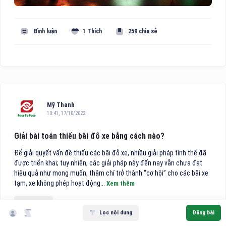
Bình luận
1 Thích
259 chia sẻ
Mỹ Thanh
10:41, 17/10/2022
Giải bài toán thiếu bãi đỗ xe bằng cách nào?
Để giải quyết vấn đề thiếu các bãi đỗ xe, nhiều giải pháp tình thế đã
hông Long Giang
ộ TT&TT cấp ngày 05/04/2022
được triển khai; tuy nhiên, các giải pháp này đến nay vẫn chưa đạt
hiệu quả như mong muốn, thậm chí trở thành “cơ hội” cho các bãi xe
48
tạm, xe không phép hoạt động...
Xem thêm
hanh Xuân, Hà Nội
TP Hà Nội
Lọc nội dung
Đăng bài