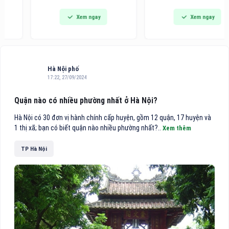
Awards khu vực châu Á - Thái
Triển lãm Quốc tế về Giải pháp
Xem ngay
Xem ngay
Bình Dương 2026 vinh danh
Văn phòng thông minh, Thiết
trong danh sách 10 khách sạn
bị, Máy và Văn phòng phẩm
điểm đến vùng nội địa hàng
(VietOffice 2026) sẽ chính
đầu Việt Nam.
thức diễn ra.
Hà Nội phố
17:22, 27/09/2024
Quận nào có nhiều phường nhất ở Hà Nội?
Hà Nội có 30 đơn vị hành chính cấp huyện, gồm 12 quận, 17 huyện và
1 thị xã; bạn có biết quận nào nhiều phường nhất?..
Xem thêm
TP Hà Nội