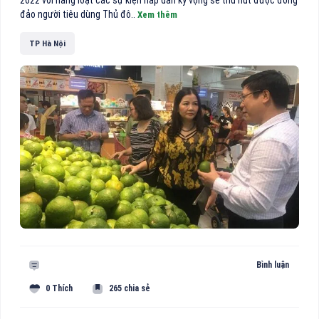
2022 với hàng loạt các sự kiện hấp dẫn kỳ vọng sẽ thu hút được đông
đảo người tiêu dùng Thủ đô..
Xem thêm
TP Hà Nội
Bình luận
0 Thích
265 chia sẻ