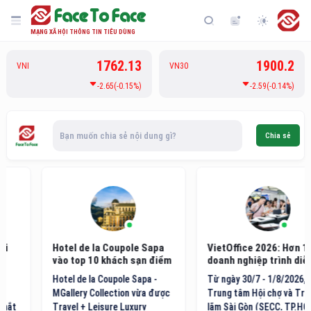
MẠNG XÃ HỘI THÔNG TIN TIÊU DÙNG
1762.13
1900.2
VNI
VN30
-2.65(-0.15%)
-2.59(-0.14%)
Bạn muốn chia sẻ nội dung gì?
Chia sẻ
Hotel de la Coupole Sapa
VietOffice 2026: Hơn 130
vào top 10 khách sạn điểm
doanh nghiệp trình diễn
đến nội địa hàng đầu Việt
công nghệ văn phòng mới
Hotel de la Coupole Sapa -
Từ ngày 30/7 - 1/8/2026, tại
Nam
MGallery Collection vừa được
Trung tâm Hội chợ và Triển
Travel + Leisure Luxury
lãm Sài Gòn (SECC, TP.HCM),