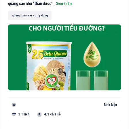
quảng cáo như “thần dược"...
Xem thêm
quảng cáo sai công dụng
Bình luận
1 Thích
471 chia sẻ