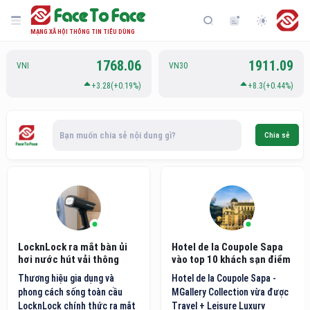
MẠNG XÃ HỘI THÔNG TIN TIÊU DÙNG
1768.06
1911.09
VNI
VN30
+3.28(+0.19%)
+8.3(+0.44%)
Bạn muốn chia sẻ nội dung gì?
Chia sẻ
LocknLock ra mắt bàn ủi
Hotel de la Coupole Sapa
hơi nước hút vải thông
vào top 10 khách sạn điểm
minh thế hệ mới
đến nội địa hàng đầu Việt
Thương hiệu gia dụng và
Hotel de la Coupole Sapa -
Nam
phong cách sống toàn cầu
MGallery Collection vừa được
LocknLock chính thức ra mắt
Travel + Leisure Luxury