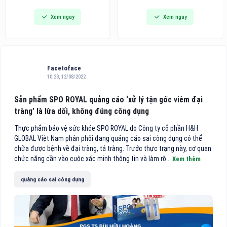
dòng bàn ủi hơi nước cầm tay
Awards khu vực châu Á - Thái
Xem ngay
Xem ngay
thế hệ mới tích hợp công nghệ
Bình Dương 2026 vinh danh
hút vải thông minh, hướng đến
trong danh sách 10 khách sạn
các gia đình bận rộn và người
điểm đến vùng nội địa hàng
trẻ tìm kiếm giải pháp công
đầu Việt Nam.
nghệ tiện lợi cho việc chăm
sóc
Facetoface
10:23, 12/08/2022
Sản phẩm SPO ROYAL quảng cáo ‘xử lý tận gốc viêm đại
tràng’ là lừa dối, không đúng công dụng
Thực phẩm bảo vệ sức khỏe SPO ROYAL do Công ty cổ phần H&H
GLOBAL Việt Nam phân phối đang quảng cáo sai công dụng có thể
chữa được bệnh về đại tràng, tá tràng. Trước thực trạng này, cơ quan
chức năng cần vào cuộc xác minh thông tin và làm rõ...
Xem thêm
quảng cáo sai công dụng