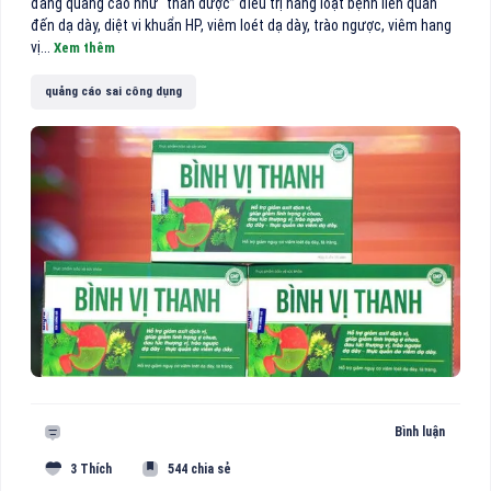
đang quảng cáo như “thần dược” điều trị hàng loạt bệnh liên quan
đến dạ dày, diệt vi khuẩn HP, viêm loét dạ dày, trào ngược, viêm hang
vị...
Xem thêm
quảng cáo sai công dụng
Bình luận
3 Thích
544 chia sẻ