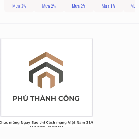
Mưa 3%
Mưa 2%
Mưa 2%
Mưa 1%
Mưa
g Long Giang
&TT cấp ngày 05/04/2022
nh Xuân, Hà Nội