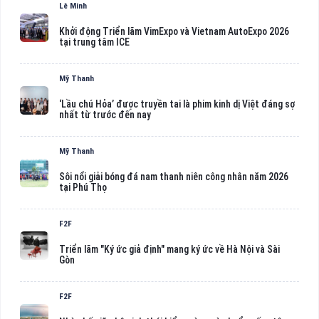
Lê Minh
Khởi động Triển lãm VimExpo và Vietnam AutoExpo 2026
tại trung tâm ICE
Mỹ Thanh
‘Lầu chú Hỏa’ được truyền tai là phim kinh dị Việt đáng sợ
nhất từ trước đến nay
Mỹ Thanh
Sôi nổi giải bóng đá nam thanh niên công nhân năm 2026
tại Phú Thọ
F2F
Triển lãm "Ký ức giả định" mang ký ức về Hà Nội và Sài
Gòn
F2F