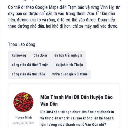
Có thể đi theo Google Maps đến Trạm bảo vệ rừng Vĩnh Hy, từ
đây bạn sẽ được chỉ dẫn đi vào trong thêm 2km. Ở 1km đầu
tiên, đường khá to và rộng, ô tô có thể vào được. Đoạn tiếp
theo đường nhỏ dần, hơi khó đi hơn, chỉ xe máy mới vào được.
Theo Lao động
Xu hướng
Check-in
du lịch trải nghiệm
công viên đá Ninh Thuận
du lịch Ninh Thuận
công viên đá Núi Chúa
vườn quốc gia Núi Chúa
Mùa Thanh Mai Đã Đến Huyện Đảo
Vân Đồn
Dịp 30/4 sắp tới bạn chưa tìm đợc nơi check-in
Huyen Minh
và thư giãn ưng ý? Tại sao không lên kế hoạch
13:05, 23/05/2024
tận hưởng mùa thanh mai ở Vân Đồn nhỉ?