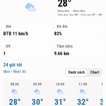
28°
Nhiều Mây
•
Nhiều Mây
Cảm giác như
34°
•
Hôm nay
27° – 35°
Gió
Độ ẩm
BTB 11 km/h
83%
UV
Tầm nhìn
1
9.66 km
24 giờ tới
Mưa • Nhiệt độ
Danh sách
Chart
08:00
09:00
10:00
11:00
12
28°
30°
31°
32°
3