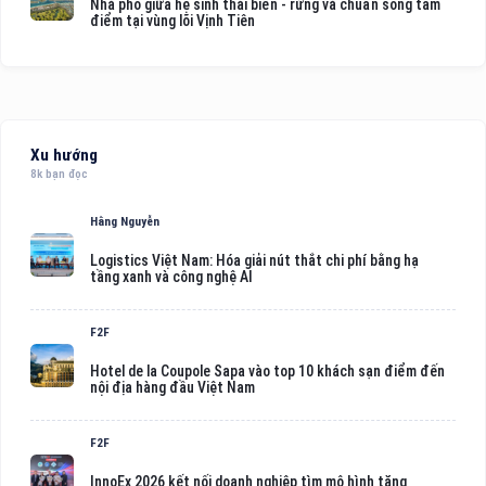
Nhà phố giữa hệ sinh thái biển - rừng và chuẩn sống tâm
điểm tại vùng lõi Vịnh Tiên
Xu hướng
8k bạn đọc
Hằng Nguyễn
Logistics Việt Nam: Hóa giải nút thắt chi phí bằng hạ
tầng xanh và công nghệ AI
F2F
Hotel de la Coupole Sapa vào top 10 khách sạn điểm đến
nội địa hàng đầu Việt Nam
F2F
InnoEx 2026 kết nối doanh nghiệp tìm mô hình tăng