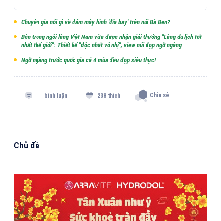
Chuyên gia nói gì về đám mây hình 'đĩa bay' trên núi Bà Đen?
Bên trong ngôi làng Việt Nam vừa được nhận giải thưởng "Làng du lịch tốt
nhất thế giới": Thiết kế "độc nhất vô nhị", view núi đẹp ngỡ ngàng
Ngỡ ngàng trước quốc gia cả 4 mùa đều đẹp siêu thực!
Chia sẻ
bình luận
238 thích
Chủ đề