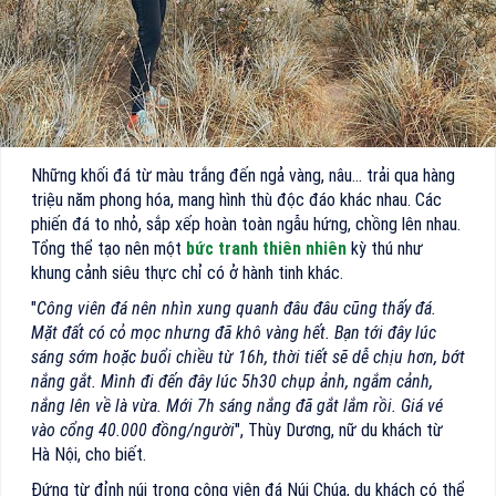
Những khối đá từ màu trắng đến ngả vàng, nâu... trải qua hàng
triệu năm phong hóa, mang hình thù độc đáo khác nhau. Các
phiến đá to nhỏ, sắp xếp hoàn toàn ngẫu hứng, chồng lên nhau.
Tổng thể tạo nên một
bức tranh thiên nhiên
kỳ thú như
khung cảnh siêu thực chỉ có ở hành tinh khác.
"
Công viên đá nên nhìn xung quanh đâu đâu cũng thấy đá.
Mặt đất có cỏ mọc nhưng đã khô vàng hết. Bạn tới đây lúc
sáng sớm hoặc buổi chiều từ 16h, thời tiết sẽ dễ chịu hơn, bớt
nắng gắt. Mình đi đến đây lúc 5h30 chụp ảnh, ngắm cảnh,
nắng lên về là vừa. Mới 7h sáng nắng đã gắt lắm rồi. Giá vé
vào cổng 40.000 đồng/người
", Thùy Dương, nữ du khách từ
Hà Nội, cho biết.
Đứng từ đỉnh núi trong công viên đá Núi Chúa, du khách có thể