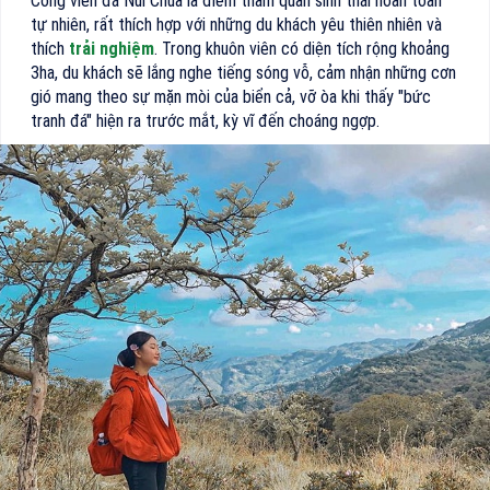
Công viên đá Núi Chúa là điểm tham quan sinh thái hoàn toàn
tự nhiên, rất thích hợp với những du khách yêu thiên nhiên và
thích
trải nghiệm
. Trong khuôn viên có diện tích rộng khoảng
3ha, du khách sẽ lắng nghe tiếng sóng vỗ, cảm nhận những cơn
gió mang theo sự mặn mòi của biển cả, vỡ òa khi thấy "bức
tranh đá" hiện ra trước mắt, kỳ vĩ đến choáng ngợp.