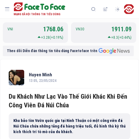
MẠNG XÃ HỘI THÔNG TIN TIÊU DÙNG
1768.06
1911.09
VNI
VN30
+3.28(+0.19%)
+8.3(+0.44%)
Theo dõi Diễn đàn thông tin tiêu dùng Facetoface trên
Huyen Minh
13:05, 23/05/2024
Du Khách Như Lạc Vào Thế Giới Khác Khi Đến
Công Viên Đá Núi Chúa
Khu bảo tồn Vườn quốc gia tại Ninh Thuận có một công viên đá
Núi Chúa chứa những tảng đá hàng triệu tuổi, đủ hình thù kỳ thú
kích thích trí tò mò của du khách.