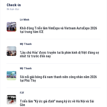
Check-in
8k bạn đọc
Lê Minh
Khởi động Triển lãm VimExpo và Vietnam AutoExpo 2026
tại trung tâm ICE
Mỹ Thanh
‘Lầu chú Hỏa’ được truyền tai là phim kinh dị Việt đáng sợ
nhất từ trước đến nay
Mỹ Thanh
Sôi nổi giải bóng đá nam thanh niên công nhân năm 2026
tại Phú Thọ
F2F
Triển lãm "Ký ức giả định" mang ký ức về Hà Nội và Sài
Gòn