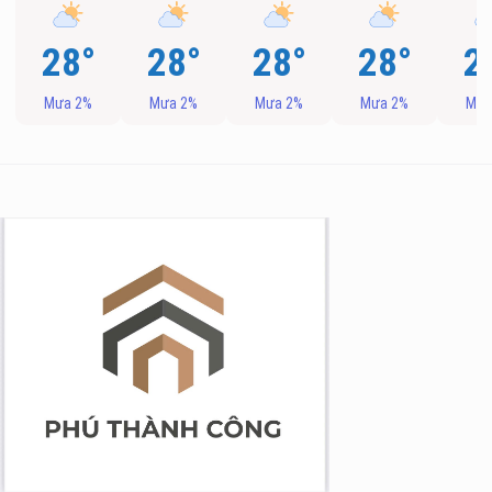
28°
28°
28°
28°
2
Mưa 2%
Mưa 2%
Mưa 2%
Mưa 2%
Mưa
g Long Giang
&TT cấp ngày 05/04/2022
nh Xuân, Hà Nội