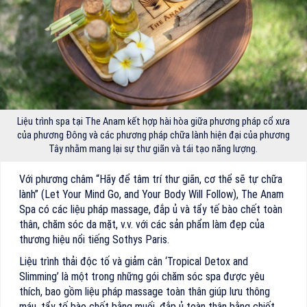
Liệu trình spa tại The Anam kết hợp hài hòa giữa phương pháp cổ xưa
của phương Đông và các phương pháp chữa lành hiện đại của phương
Tây nhằm mang lại sự thư giãn và tái tạo năng lượng.
Với phương châm “Hãy để tâm trí thư giãn, cơ thể sẽ tự chữa
lành” (Let Your Mind Go, and Your Body Will Follow), The Anam
Spa có các liệu pháp massage, đắp ủ và tẩy tế bào chết toàn
thân, chăm sóc da mặt, v.v. với các sản phẩm làm đẹp của
thương hiệu nổi tiếng Sothys Paris.
Liệu trình thải độc tố và giảm cân ‘Tropical Detox and
Slimming’ là một trong những gói chăm sóc spa được yêu
thích, bao gồm liệu pháp massage toàn thân giúp lưu thông
máu, tẩy tế bào chết bằng muối, đắp ủ toàn thân bằng chiết