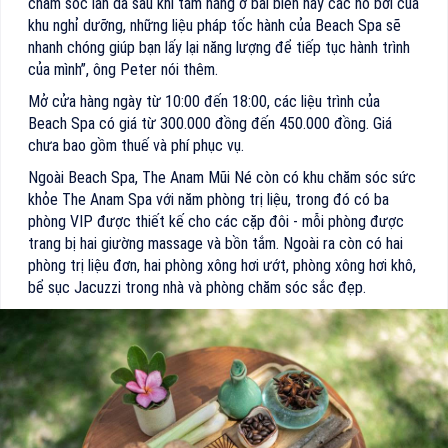
chăm sóc làn da sau khi tắm nắng ở bãi biển hay các hồ bơi của
khu nghỉ dưỡng, những liệu pháp tốc hành của Beach Spa sẽ
nhanh chóng giúp bạn lấy lại năng lượng để tiếp tục hành trình
của mình”, ông Peter nói thêm.
Mở cửa hàng ngày từ 10:00 đến 18:00, các liệu trình của
Beach Spa có giá từ 300.000 đồng đến 450.000 đồng. Giá
chưa bao gồm thuế và phí phục vụ.
Ngoài Beach Spa, The Anam Mũi Né còn có khu chăm sóc sức
khỏe The Anam Spa với năm phòng trị liệu, trong đó có ba
phòng VIP được thiết kế cho các cặp đôi - mỗi phòng được
trang bị hai giường massage và bồn tắm. Ngoài ra còn có hai
phòng trị liệu đơn, hai phòng xông hơi ướt, phòng xông hơi khô,
bể sục Jacuzzi trong nhà và phòng chăm sóc sắc đẹp.