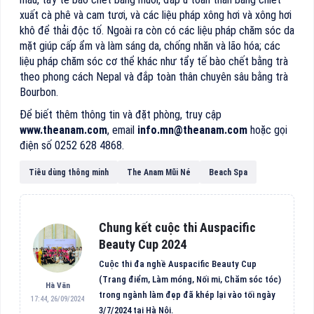
xuất cà phê và cam tươi, và các liệu pháp xông hơi và xông hơi
khô để thải độc tố. Ngoài ra còn có các liệu pháp chăm sóc da
mặt giúp cấp ẩm và làm sáng da, chống nhăn và lão hóa; các
liệu pháp chăm sóc cơ thể khác như tẩy tế bào chết bằng trà
theo phong cách Nepal và đắp toàn thân chuyên sâu bằng trà
Bourbon.
Để biết thêm thông tin và đặt phòng, truy cập
www.theanam.com
, email
info.mn@theanam.com
hoặc gọi
điện số 0252 628 4868.
Tiêu dùng thông minh
The Anam Mũi Né
Beach Spa
Chung kết cuộc thi Auspacific
Beauty Cup 2024
Cuộc thi đa nghề Auspacific Beauty Cup
(Trang điểm, Làm móng, Nối mi, Chăm sóc tóc)
Hà Văn
trong ngành làm đẹp đã khép lại vào tối ngày
17:44, 26/09/2024
3/7/2024 tại Hà Nội.