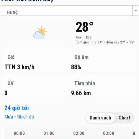
Hà Nội
28°
Khá
•
Khá
Cảm giác như
34°
•
Hôm nay
27° – 35°
Gió
Độ ẩm
TTN 3 km/h
88%
UV
Tầm nhìn
0
9.66 km
24 giờ tới
Mưa • Nhiệt độ
Danh sách
Chart
00:00
01:00
02:00
03:00
04