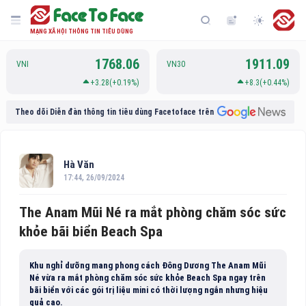
MẠNG XÃ HỘI THÔNG TIN TIÊU DÙNG
1768.06
1911.09
VNI
VN30
+3.28(+0.19%)
+8.3(+0.44%)
Theo dõi Diễn đàn thông tin tiêu dùng Facetoface trên
Hà Văn
17:44, 26/09/2024
The Anam Mũi Né ra mắt phòng chăm sóc sức
khỏe bãi biển Beach Spa
Khu nghỉ dưỡng mang phong cách Đông Dương The Anam Mũi
Né vừa ra mắt phòng chăm sóc sức khỏe Beach Spa ngay trên
bãi biển với các gói trị liệu mini có thời lượng ngắn nhưng hiệu
quả cao.