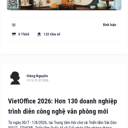
Bình luận
0 Thích
122 chia sẻ
Hằng Nguyễn
15:10, 21/07/2026
VietOffice 2026: Hơn 130 doanh nghiệp
trình diễn công nghệ văn phòng mới
Từ ngày 30/7 - 1/8/2026, tại Trung tâm Hội chợ và Triển lãm Sài Gòn
(SECC, TP.HCM), Triển lãm Quốc tế về Giải pháp Văn phòng thông