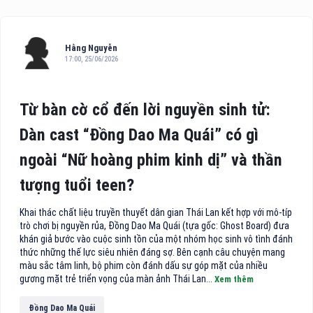
Hằng Nguyễn
17:00, 25/06/2026
Từ bàn cờ cổ đến lời nguyền sinh tử:
Dàn cast “Đồng Dao Ma Quái” có gì
ngoài “Nữ hoàng phim kinh dị” và thần
tượng tuổi teen?
Khai thác chất liệu truyền thuyết dân gian Thái Lan kết hợp với mô-típ
trò chơi bị nguyền rủa, Đồng Dao Ma Quái (tựa gốc: Ghost Board) đưa
khán giả bước vào cuộc sinh tồn của một nhóm học sinh vô tình đánh
thức những thế lực siêu nhiên đáng sợ. Bên cạnh câu chuyện mang
màu sắc tâm linh, bộ phim còn đánh dấu sự góp mặt của nhiều
gương mặt trẻ triển vọng của màn ảnh Thái Lan...
Xem thêm
Đồng Dao Ma Quái