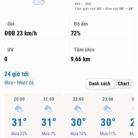
Khá
•
Khá
Cảm giác như
42°
•
Hôm nay
28° – 38°
Gió
Độ ẩm
ĐĐB 23 km/h
72%
UV
Tầm nhìn
0
9.66 km
24 giờ tới
Mưa • Nhiệt độ
Danh sách
Chart
20:00
21:00
22:00
23:00
00
31°
31°
30°
30°
2
Mưa 22%
Mưa 7%
Mưa 10%
Mưa 11%
Mưa