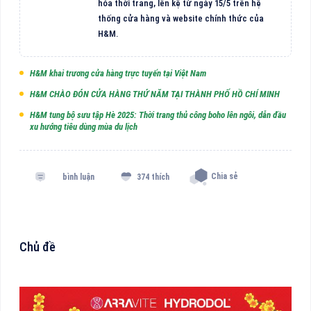
hóa thời trang, lên kệ từ ngày 15/5 trên hệ
thống cửa hàng và website chính thức của
H&M.
H&M khai trương cửa hàng trực tuyến tại Việt Nam
H&M CHÀO ĐÓN CỬA HÀNG THỨ NĂM TẠI THÀNH PHỐ HỒ CHÍ MINH
H&M tung bộ sưu tập Hè 2025: Thời trang thủ công boho lên ngôi, dẫn đầu
xu hướng tiêu dùng mùa du lịch
Chia sẻ
bình luận
374 thích
Chủ đề