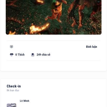
Bình luận
0 Thích
249 chia sẻ
Check-in
8k bạn đọc
Lê Minh