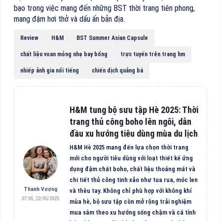
bạo trong việc mang đến những BST thời trang tiên phong,
mang đậm hơi thở và dấu ấn bản địa.
Review
H&M
BST Summer Asian Capsule
chất liệu voan mỏng nhẹ bay bổng
trực tuyến trên trang hm
nhiếp ảnh gia nổi tiếng
chiến dịch quảng bá
H&M tung bộ sưu tập Hè 2025: Thời
trang thủ công boho lên ngôi, dẫn
đầu xu hướng tiêu dùng mùa du lịch
H&M Hè 2025 mang đến lựa chọn thời trang
mới cho người tiêu dùng với loạt thiết kế ứng
dụng đậm chất boho, chất liệu thoáng mát và
chi tiết thủ công tinh xảo như tua rua, móc len
Thanh Vượng
và thêu tay. Không chỉ phù hợp với không khí
07:05, 22/05/2025
mùa hè, bộ sưu tập còn mở rộng trải nghiệm
mua sắm theo xu hướng sống chậm và cá tính