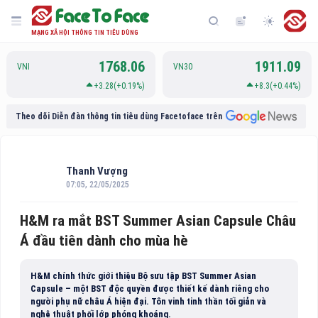
MẠNG XÃ HỘI THÔNG TIN TIÊU DÙNG
1768.06
1911.09
VNI
VN30
+3.28(+0.19%)
+8.3(+0.44%)
Theo dõi Diễn đàn thông tin tiêu dùng Facetoface trên
Thanh Vượng
07:05, 22/05/2025
H&M ra mắt BST Summer Asian Capsule Châu
Á đầu tiên dành cho mùa hè
H&M chính thức giới thiệu Bộ sưu tập BST Summer Asian
Capsule – một BST độc quyền được thiết kế dành riêng cho
người phụ nữ châu Á hiện đại. Tôn vinh tinh thần tối giản và
nghệ thuật phối lớp phóng khoáng.