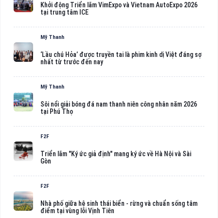
Khởi động Triển lãm VimExpo và Vietnam AutoExpo 2026
tại trung tâm ICE
Mỹ Thanh
‘Lầu chú Hỏa’ được truyền tai là phim kinh dị Việt đáng sợ
nhất từ trước đến nay
Mỹ Thanh
Sôi nổi giải bóng đá nam thanh niên công nhân năm 2026
tại Phú Thọ
F2F
Triển lãm "Ký ức giả định" mang ký ức về Hà Nội và Sài
Gòn
F2F
Nhà phố giữa hệ sinh thái biển - rừng và chuẩn sống tâm
điểm tại vùng lõi Vịnh Tiên