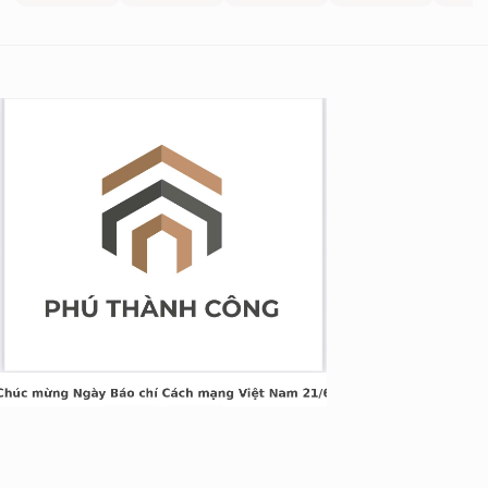
g Long Giang
&TT cấp ngày 05/04/2022
nh Xuân, Hà Nội