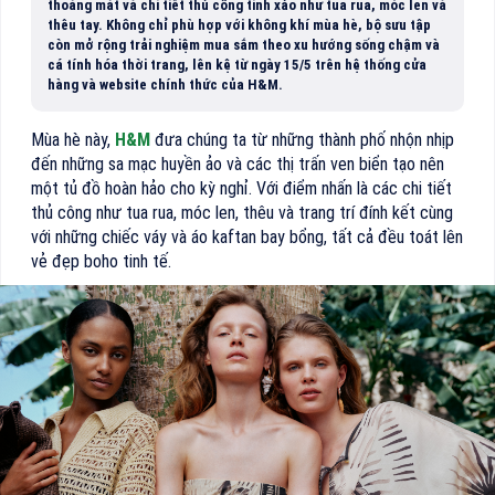
thoáng mát và chi tiết thủ công tinh xảo như tua rua, móc len và
thêu tay. Không chỉ phù hợp với không khí mùa hè, bộ sưu tập
còn mở rộng trải nghiệm mua sắm theo xu hướng sống chậm và
cá tính hóa thời trang, lên kệ từ ngày 15/5 trên hệ thống cửa
hàng và website chính thức của H&M.
Mùa hè này,
H&M
đưa chúng ta từ những thành phố nhộn nhịp
đến những sa mạc huyền ảo và các thị trấn ven biển tạo nên
một tủ đồ hoàn hảo cho kỳ nghỉ. Với điểm nhấn là các chi tiết
thủ công như tua rua, móc len, thêu và trang trí đính kết cùng
với những chiếc váy và áo kaftan bay bổng, tất cả đều toát lên
vẻ đẹp boho tinh tế.