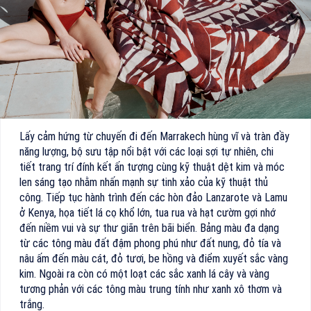
Lấy cảm hứng từ chuyến đi đến Marrakech hùng vĩ và tràn đầy
năng lượng, bộ sưu tập nổi bật với các loại sợi tự nhiên, chi
tiết trang trí đính kết ấn tượng cùng kỹ thuật dệt kim và móc
len sáng tạo nhằm nhấn mạnh sự tinh xảo của kỹ thuật thủ
công. Tiếp tục hành trình đến các hòn đảo Lanzarote và Lamu
ở Kenya, họa tiết lá cọ khổ lớn, tua rua và hạt cườm gợi nhớ
đến niềm vui và sự thư giãn trên bãi biển. Bảng màu đa dạng
từ các tông màu đất đậm phong phú như đất nung, đỏ tía và
nâu ấm đến màu cát, đỏ tươi, be hồng và điểm xuyết sắc vàng
kim. Ngoài ra còn có một loạt các sắc xanh lá cây và vàng
tương phản với các tông màu trung tính như xanh xô thơm và
trắng.