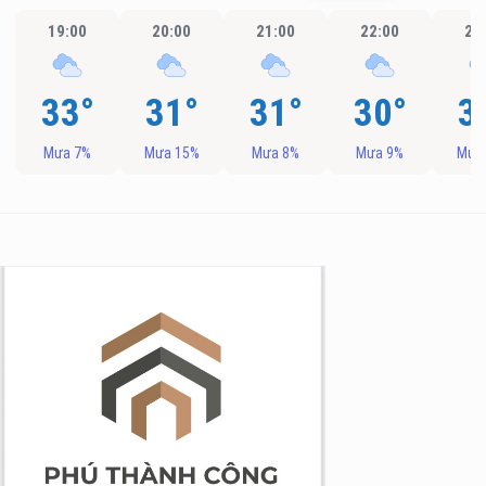
19:00
20:00
21:00
22:00
23
33°
31°
31°
30°
3
Mưa 7%
Mưa 15%
Mưa 8%
Mưa 9%
Mưa
g Long Giang
&TT cấp ngày 05/04/2022