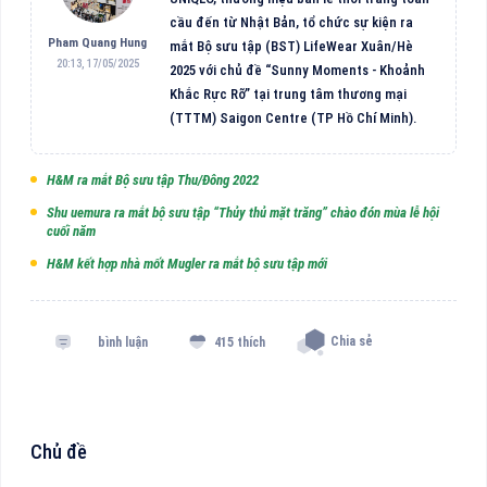
cầu đến từ Nhật Bản, tổ chức sự kiện ra
Pham Quang Hung
mắt Bộ sưu tập (BST) LifeWear Xuân/Hè
20:13, 17/05/2025
2025 với chủ đề “Sunny Moments - Khoảnh
Khắc Rực Rỡ” tại trung tâm thương mại
(TTTM) Saigon Centre (TP Hồ Chí Minh).
H&M ra mắt Bộ sưu tập Thu/Đông 2022
Shu uemura ra mắt bộ sưu tập “Thủy thủ mặt trăng” chào đón mùa lễ hội
cuối năm
H&M kết hợp nhà mốt Mugler ra mắt bộ sưu tập mới
Chia sẻ
bình luận
415 thích
Chủ đề