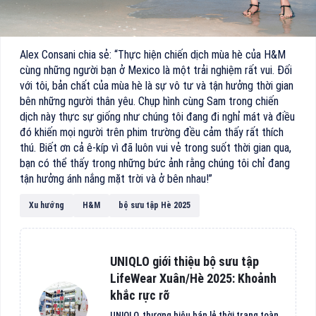
Alex Consani chia sẻ: “Thực hiện chiến dịch mùa hè của H&M
cùng những người bạn ở Mexico là một trải nghiệm rất vui. Đối
với tôi, bản chất của mùa hè là sự vô tư và tận hưởng thời gian
bên những người thân yêu. Chụp hình cùng Sam trong chiến
dịch này thực sự giống như chúng tôi đang đi nghỉ mát và điều
đó khiến mọi người trên phim trường đều cảm thấy rất thích
thú. Biết ơn cả ê-kíp vì đã luôn vui vẻ trong suốt thời gian qua,
bạn có thể thấy trong những bức ảnh rằng chúng tôi chỉ đang
tận hưởng ánh nắng mặt trời và ở bên nhau!”
Xu hướng
H&M
bộ sưu tập Hè 2025
UNIQLO giới thiệu bộ sưu tập
LifeWear Xuân/Hè 2025: Khoảnh
khắc rực rỡ
UNIQLO, thương hiệu bán lẻ thời trang toàn