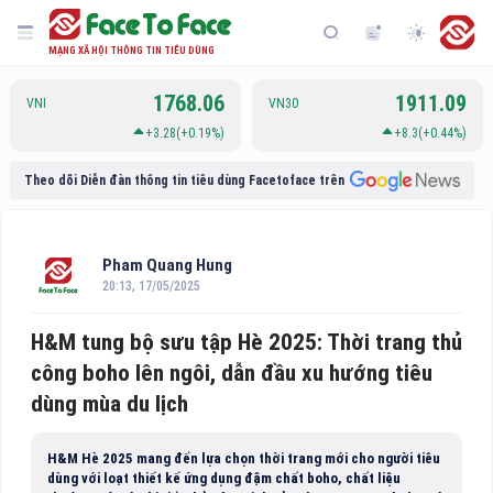
MẠNG XÃ HỘI THÔNG TIN TIÊU DÙNG
1768.06
1911.09
VNI
VN30
+3.28(+0.19%)
+8.3(+0.44%)
Theo dõi Diễn đàn thông tin tiêu dùng Facetoface trên
Pham Quang Hung
20:13, 17/05/2025
H&M tung bộ sưu tập Hè 2025: Thời trang thủ
công boho lên ngôi, dẫn đầu xu hướng tiêu
dùng mùa du lịch
H&M Hè 2025 mang đến lựa chọn thời trang mới cho người tiêu
dùng với loạt thiết kế ứng dụng đậm chất boho, chất liệu