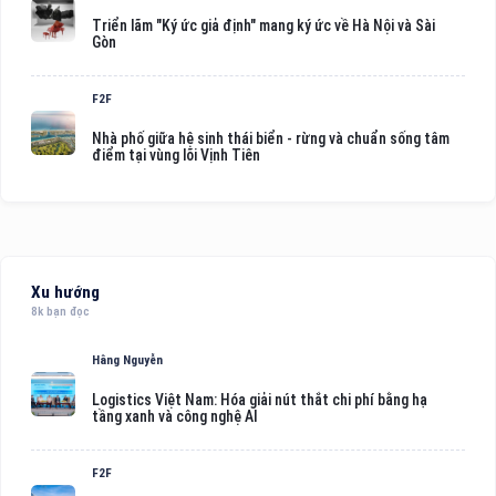
Triển lãm "Ký ức giả định" mang ký ức về Hà Nội và Sài
Gòn
F2F
Nhà phố giữa hệ sinh thái biển - rừng và chuẩn sống tâm
điểm tại vùng lõi Vịnh Tiên
Xu hướng
8k bạn đọc
Hằng Nguyễn
Logistics Việt Nam: Hóa giải nút thắt chi phí bằng hạ
tầng xanh và công nghệ AI
F2F