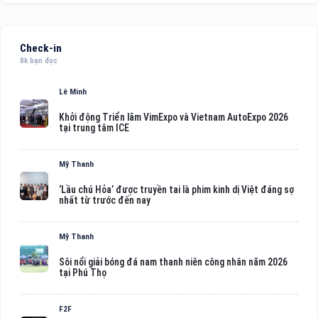
Check-in
8k bạn đọc
Lê Minh
Khởi động Triển lãm VimExpo và Vietnam AutoExpo 2026
tại trung tâm ICE
Mỹ Thanh
‘Lầu chú Hỏa’ được truyền tai là phim kinh dị Việt đáng sợ
nhất từ trước đến nay
Mỹ Thanh
Sôi nổi giải bóng đá nam thanh niên công nhân năm 2026
tại Phú Thọ
F2F