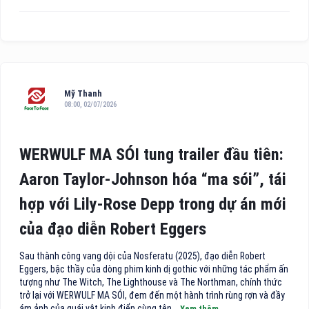
Mỹ Thanh
08:00, 02/07/2026
WERWULF MA SÓI tung trailer đầu tiên:
Aaron Taylor-Johnson hóa “ma sói”, tái
hợp với Lily-Rose Depp trong dự án mới
của đạo diễn Robert Eggers
Sau thành công vang dội của Nosferatu (2025), đạo diễn Robert
Eggers, bậc thầy của dòng phim kinh dị gothic với những tác phẩm ấn
tượng như The Witch, The Lighthouse và The Northman, chính thức
trở lại với WERWULF MA SÓI, đem đến một hành trình rùng rợn và đầy
ám ảnh của quái vật kinh điển cùng tên...
Xem thêm