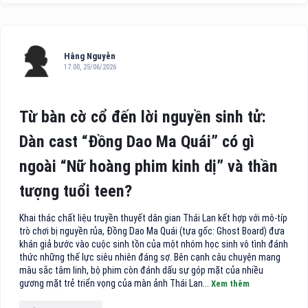
Hằng Nguyễn
17:00, 25/06/2026
Từ bàn cờ cổ đến lời nguyền sinh tử:
Dàn cast “Đồng Dao Ma Quái” có gì
ngoài “Nữ hoàng phim kinh dị” và thần
tượng tuổi teen?
Khai thác chất liệu truyền thuyết dân gian Thái Lan kết hợp với mô-típ
trò chơi bị nguyền rủa, Đồng Dao Ma Quái (tựa gốc: Ghost Board) đưa
khán giả bước vào cuộc sinh tồn của một nhóm học sinh vô tình đánh
thức những thế lực siêu nhiên đáng sợ. Bên cạnh câu chuyện mang
màu sắc tâm linh, bộ phim còn đánh dấu sự góp mặt của nhiều
gương mặt trẻ triển vọng của màn ảnh Thái Lan...
Xem thêm