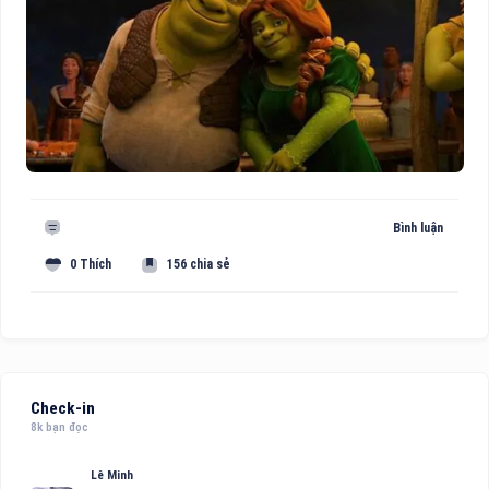
Bình luận
0 Thích
156 chia sẻ
Check-in
8k bạn đọc
Lê Minh