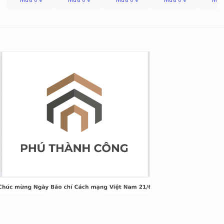
g Long Giang
&TT cấp ngày 05/04/2022
nh Xuân, Hà Nội