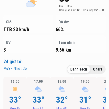
Khá
•
Khá
Cảm giác như
42°
•
Hôm nay
27° – 36°
Gió
Độ ẩm
TTB 23 km/h
66%
UV
Tầm nhìn
3
9.66 km
24 giờ tới
Mưa • Nhiệt độ
Danh sách
Chart
16:00
17:00
18:00
19:00
20
33°
33°
32°
31°
3
Mưa 6%
Mưa 6%
Mưa 6%
Mưa 6%
Mưa