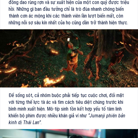
đồng dao rùng rợn và sự xuất hiện của một con quỷ được triệu
hồi. Những gì ban đầu tưởng chỉ là trò đùa nhanh chóng biến
thành cơn ác mộng khi các thành viên lần lượt biến mất, còn
những nỗi sợ sâu kín nhất của họ cũng dần trở thành hiện thực.
Để sống sót, cả nhóm buộc phải tiếp tục cuộc chơi, đối mặt
với từng thế lực tà ác và tìm cách tiêu diệt chúng trước khi
bình minh xuất hiện. Mô-típ sinh tồn kết hợp yếu tố tâm linh
khiến bộ phim được nhiều khán giả ví như
“Jumanji phiên bản
kinh dị Thái Lan”
.