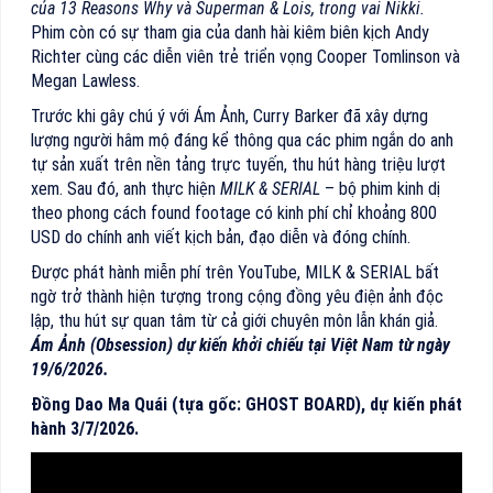
của
13 Reasons Why và Superman & Lois, trong vai Nikki.
Phim còn có sự tham gia của danh hài kiêm biên kịch Andy
Richter cùng các diễn viên trẻ triển vọng Cooper Tomlinson và
Megan Lawless.
Trước khi gây chú ý với Ám Ảnh, Curry Barker đã xây dựng
lượng người hâm mộ đáng kể thông qua các phim ngắn do anh
tự sản xuất trên nền tảng trực tuyến, thu hút hàng triệu lượt
xem. Sau đó, anh thực hiện
MILK & SERIAL
– bộ phim kinh dị
theo phong cách found footage có kinh phí chỉ khoảng 800
USD do chính anh viết kịch bản, đạo diễn và đóng chính.
Được phát hành miễn phí trên YouTube, MILK & SERIAL bất
ngờ trở thành hiện tượng trong cộng đồng yêu điện ảnh độc
lập, thu hút sự quan tâm từ cả giới chuyên môn lẫn khán giả.
Ám Ảnh (Obsession) dự kiến khởi chiếu tại Việt Nam từ ngày
19/6/2026.
Đồng Dao Ma Quái (tựa gốc: GHOST BOARD), dự kiến phát
hành 3/7/2026.