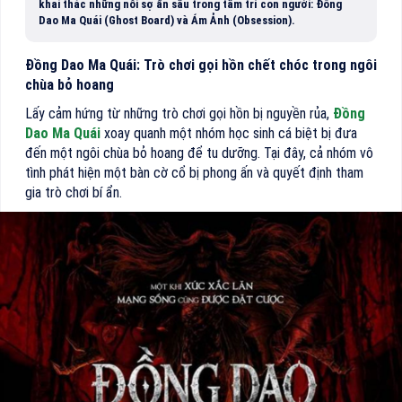
khai thác những nỗi sợ ẩn sâu trong tâm trí con người: Đồng
Dao Ma Quái (Ghost Board) và Ám Ảnh (Obsession).
Đồng Dao Ma Quái: Trò chơi gọi hồn chết chóc trong ngôi
chùa bỏ hoang
Lấy cảm hứng từ những trò chơi gọi hồn bị nguyền rủa,
Đồng
Dao Ma Quái
xoay quanh một nhóm học sinh cá biệt bị đưa
đến một ngôi chùa bỏ hoang để tu dưỡng. Tại đây, cả nhóm vô
tình phát hiện một bàn cờ cổ bị phong ấn và quyết định tham
gia trò chơi bí ẩn.