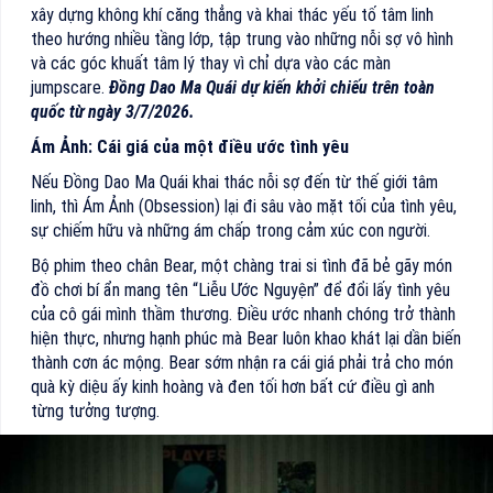
xây dựng không khí căng thẳng và khai thác yếu tố tâm linh
theo hướng nhiều tầng lớp, tập trung vào những nỗi sợ vô hình
và các góc khuất tâm lý thay vì chỉ dựa vào các màn
jumpscare.
Đồng Dao Ma Quái dự kiến khởi chiếu trên toàn
quốc từ ngày 3/7/2026.
Ám Ảnh: Cái giá của một điều ước tình yêu
Nếu Đồng Dao Ma Quái khai thác nỗi sợ đến từ thế giới tâm
linh, thì Ám Ảnh (Obsession) lại đi sâu vào mặt tối của tình yêu,
sự chiếm hữu và những ám chấp trong cảm xúc con người.
Bộ phim theo chân Bear, một chàng trai si tình đã bẻ gãy món
đồ chơi bí ẩn mang tên “Liễu Ước Nguyện” để đổi lấy tình yêu
của cô gái mình thầm thương. Điều ước nhanh chóng trở thành
hiện thực, nhưng hạnh phúc mà Bear luôn khao khát lại dần biến
thành cơn ác mộng. Bear sớm nhận ra cái giá phải trả cho món
quà kỳ diệu ấy kinh hoàng và đen tối hơn bất cứ điều gì anh
từng tưởng tượng.