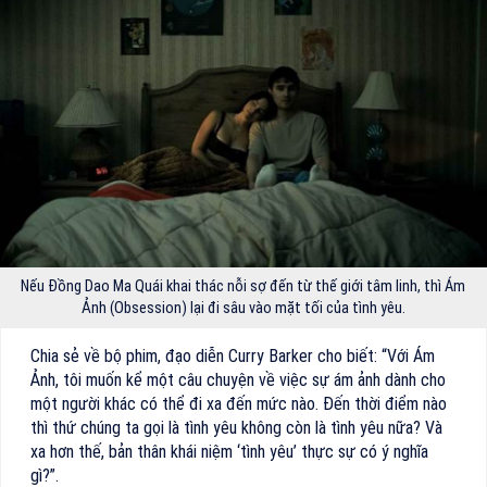
Nếu Đồng Dao Ma Quái khai thác nỗi sợ đến từ thế giới tâm linh, thì Ám
Ảnh (Obsession) lại đi sâu vào mặt tối của tình yêu.
Chia sẻ về bộ phim, đạo diễn Curry Barker cho biết: “Với Ám
Ảnh, tôi muốn kể một câu chuyện về việc sự ám ảnh dành cho
một người khác có thể đi xa đến mức nào. Đến thời điểm nào
thì thứ chúng ta gọi là tình yêu không còn là tình yêu nữa? Và
xa hơn thế, bản thân khái niệm ‘tình yêu’ thực sự có ý nghĩa
gì?”.