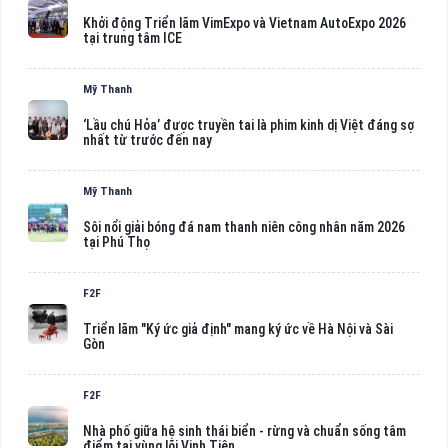
Khởi động Triển lãm VimExpo và Vietnam AutoExpo 2026
tại trung tâm ICE
Mỹ Thanh
‘Lầu chú Hỏa’ được truyền tai là phim kinh dị Việt đáng sợ
nhất từ trước đến nay
Mỹ Thanh
Sôi nổi giải bóng đá nam thanh niên công nhân năm 2026
tại Phú Thọ
F2F
Triển lãm "Ký ức giả định" mang ký ức về Hà Nội và Sài
Gòn
F2F
Nhà phố giữa hệ sinh thái biển - rừng và chuẩn sống tâm
điểm tại vùng lõi Vịnh Tiên