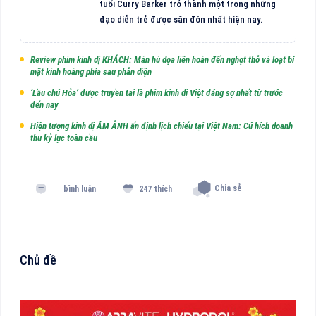
tuổi Curry Barker trở thành một trong những
đạo diễn trẻ được săn đón nhất hiện nay.
Review phim kinh dị KHÁCH: Màn hù dọa liên hoàn đến nghẹt thở và loạt bí
mật kinh hoàng phía sau phản diện
‘Lầu chú Hỏa’ được truyền tai là phim kinh dị Việt đáng sợ nhất từ trước
đến nay
Hiện tượng kinh dị ÁM ẢNH ấn định lịch chiếu tại Việt Nam: Cú hích doanh
thu kỷ lục toàn cầu
Chia sẻ
bình luận
247 thích
Chủ đề