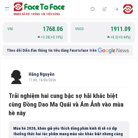
MẠNG XÃ HỘI THÔNG TIN TIÊU DÙNG
1768.06
1911.09
VNI
VN30
+3.28(+0.19%)
+8.3(+0.44%)
Theo dõi Diễn đàn thông tin tiêu dùng Facetoface trên
Hằng Nguyễn
11:00, 18/06/2026
Trải nghiệm hai cung bậc sợ hãi khác biệt
cùng Đồng Dao Ma Quái và Ám Ảnh vào mùa
hè này
Mùa hè 2026, khán giả yêu thích dòng phim kinh dị sẽ có dịp
thưởng thức hai tác phẩm mang màu sắc khác biệt nhưng cùng