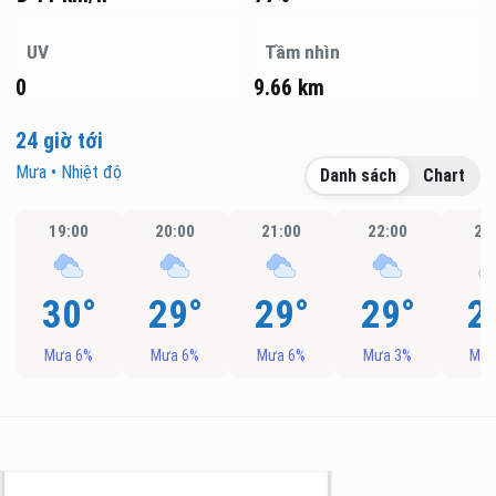
UV
Tầm nhìn
0
9.66 km
24 giờ tới
Mưa • Nhiệt độ
Danh sách
Chart
19:00
20:00
21:00
22:00
23
30°
29°
29°
29°
2
Mưa 6%
Mưa 6%
Mưa 6%
Mưa 3%
Mưa