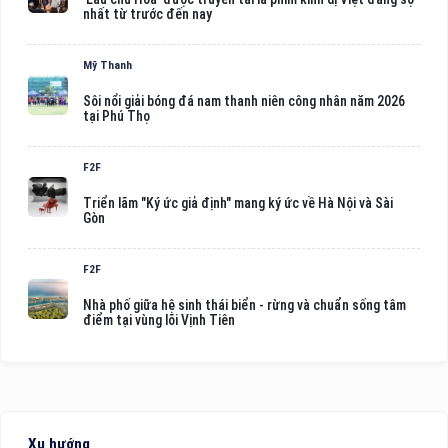
nhất từ trước đến nay
Mỹ Thanh
Sôi nổi giải bóng đá nam thanh niên công nhân năm 2026
tại Phú Thọ
F2F
Triển lãm "Ký ức giả định" mang ký ức về Hà Nội và Sài
Gòn
F2F
Nhà phố giữa hệ sinh thái biển - rừng và chuẩn sống tâm
điểm tại vùng lõi Vịnh Tiên
Xu hướng