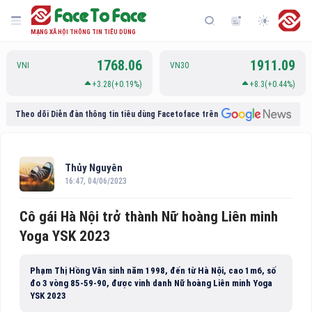
MẠNG XÃ HỘI THÔNG TIN TIÊU DÙNG
1768.06
1911.09
VNI
VN30
+3.28(+0.19%)
+8.3(+0.44%)
Theo dõi Diễn đàn thông tin tiêu dùng Facetoface trên
Thủy Nguyên
16:47, 04/06/2023
Cô gái Hà Nội trở thành Nữ hoàng Liên minh
Yoga YSK 2023
Phạm Thị Hồng Vân sinh năm 1998, đến từ Hà Nội, cao 1m6, số
đo 3 vòng 85-59-90, được vinh danh Nữ hoàng Liên minh Yoga
YSK 2023