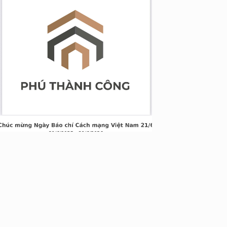
g Long Giang
&TT cấp ngày 05/04/2022
nh Xuân, Hà Nội