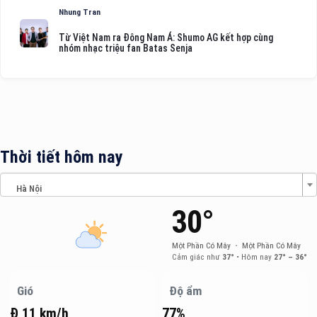
Nhung Tran
Từ Việt Nam ra Đông Nam Á: Shumo AG kết hợp cùng
nhóm nhạc triệu fan Batas Senja
Thời tiết hôm nay
Hà Nội
30°
Một Phần Có Mây
•
Một Phần Có Mây
Cảm giác như
37°
•
Hôm nay
27° – 36°
Gió
Độ ẩm
Đ 11 km/h
77%