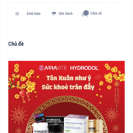
Chia sẻ
bình luận
356 thích
Chủ đề