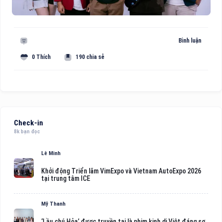
Bình luận
0 Thích
190 chia sẻ
Check-in
8k bạn đọc
Lê Minh
Khởi động Triển lãm VimExpo và Vietnam AutoExpo 2026
tại trung tâm ICE
Mỹ Thanh
‘Lầu chú Hỏa’ được truyền tai là phim kinh dị Việt đáng sợ