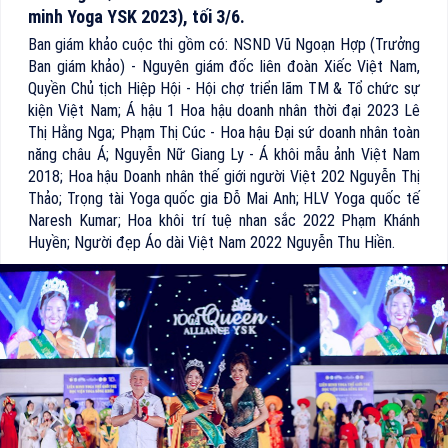
minh Yoga YSK 2023), tối 3/6.
Ban giám khảo cuộc thi gồm có: NSND Vũ Ngoạn Hợp (Trưởng
Ban giám khảo) - Nguyên giám đốc liên đoàn Xiếc Việt Nam,
Quyền Chủ tịch Hiệp Hội - Hội chợ triển lãm TM & Tổ chức sự
kiện Việt Nam; Á hậu 1 Hoa hậu doanh nhân thời đại 2023 Lê
Thị Hằng Nga; Phạm Thị Cúc - Hoa hậu Đại sứ doanh nhân toàn
năng châu Á; Nguyễn Nữ Giang Ly - Á khôi mẫu ảnh Việt Nam
2018; Hoa hậu Doanh nhân thế giới người Việt 202 Nguyễn Thị
Thảo; Trọng tài Yoga quốc gia Đỗ Mai Anh; HLV Yoga quốc tế
Naresh Kumar; Hoa khôi trí tuệ nhan sắc 2022 Phạm Khánh
Huyền; Người đẹp Áo dài Việt Nam 2022 Nguyễn Thu Hiền.