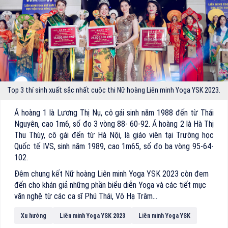
Top 3 thí sinh xuất sắc nhất cuộc thi Nữ hoàng Liên minh Yoga YSK 2023.
Á hoàng 1 là Lương Thị Nụ, cô gái sinh năm 1988 đến từ Thái
Nguyên, cao 1m6, số đo 3 vòng 88- 60-92. Á hoàng 2 là Hà Thị
Thu Thùy, cô gái đến từ Hà Nội, là giáo viên tại Trường học
Quốc tế IVS, sinh năm 1989, cao 1m65, số đo ba vòng 95-64-
102.
Đêm chung kết Nữ hoàng Liên minh Yoga YSK 2023 còn đem
đến cho khán giả những phần biểu diễn Yoga và các tiết mục
văn nghệ từ các ca sĩ Phú Thái, Võ Hạ Trâm…
Xu hướng
Liên minh Yoga YSK 2023
Liên minh Yoga YSK