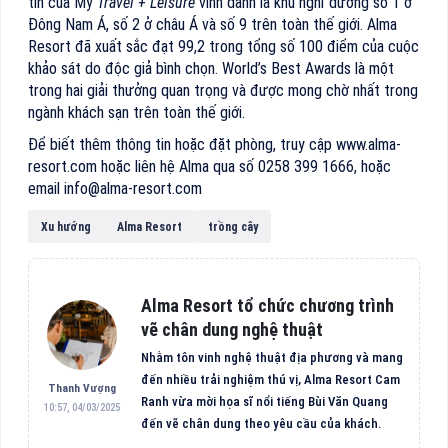
tín của Mỹ
Travel + Leisure
vinh danh là khu nghỉ dưỡng số 1 ở
Đông Nam Á, số 2 ở châu Á và số 9 trên toàn thế giới. Alma
Resort đã xuất sắc đạt 99,2 trong tổng số 100 điểm của cuộc
khảo sát do độc giả bình chọn. World’s Best Awards là một
trong hai giải thưởng quan trọng và được mong chờ nhất trong
ngành khách sạn trên toàn thế giới.
Để biết thêm thông tin hoặc đặt phòng, truy cập www.alma-
resort.com hoặc liên hệ Alma qua số 0258 399 1666, hoặc
email info@alma-resort.com
Xu hướng
Alma Resort
trồng cây
Alma Resort tổ chức chương trình
vẽ chân dung nghệ thuật
Nhằm tôn vinh nghệ thuật địa phương và mang
đến nhiều trải nghiệm thú vị, Alma Resort Cam
Thanh Vượng
Ranh vừa mời họa sĩ nổi tiếng Bùi Văn Quang
10:57, 04/03/2025
đến vẽ chân dung theo yêu cầu của khách.