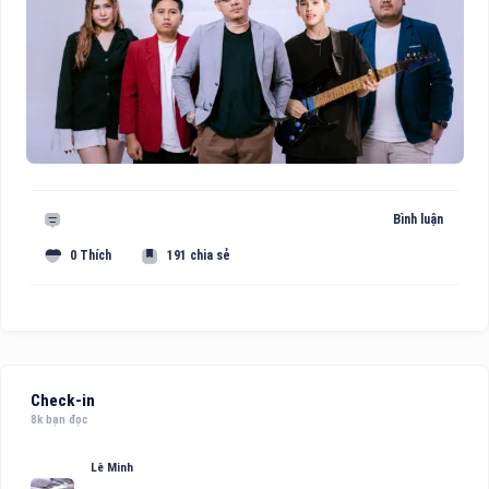
Bình luận
0 Thích
191 chia sẻ
Check-in
8k bạn đọc
Lê Minh