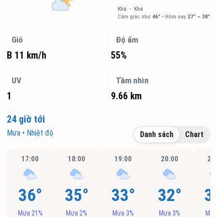
Khá
•
Khá
Cảm giác như
46°
•
Hôm nay
27° – 38°
Gió
Độ ẩm
B 11 km/h
55%
UV
Tầm nhìn
1
9.66 km
24 giờ tới
Mưa • Nhiệt độ
Danh sách
Chart
17:00
18:00
19:00
20:00
21
36°
35°
33°
32°
3
Mưa 21%
Mưa 2%
Mưa 3%
Mưa 3%
Mưa