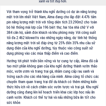
xanh và tốt đẹp hơn.
Với tham vọng trở thành khu nghỉ dưỡng có dự án năng lượng
mặt trời lớn nhất Việt Nam, Alma đang cho lắp đặt 4.476 tấm
pin năng lượng mặt trời với tổng diện tích 23.290m2 cho toàn
bộ hệ thống mái lợp của 196 biệt thự, hai tòa nhà chữ V với
384 căn hộ, sảnh đón khách và khu phòng máy. Với công suất
tối đa 2.462 kilowatts vào những ngày nắng, dự tính hệ thống
năng lượng mặt trời sẽ đáp ứng từ 25% đến 35% nhu cầu sử
dụng điện của khu nghỉ dưỡng, tùy thuộc vào công suất sử
dụng phòng vào các mùa thấp điểm và cao điểm.
Hướng tới phát triển bền vững và tự cung tự cấp, Alma đã cải
tạo một phần không gian của khu nghỉ dưỡng thành vườn thảo
mộc, vườn ươm và trang trại gà, nhằm cung cấp rau xanh và
trứng sạch cho các nhà hàng của mình. Alma cũng tổ chức các
chuyến tham quan trang trại để du khách có thêm những kiến
thức hữu ích về cách chăm sóc vườn tược và trại gà. Khu nghỉ
dưỡng cũng đang lên kế hoạch triển khai các lớp học nấu ăn
cạnh vườn. Khách có thể tự hái và nấu những bữa ăn tốt cho
sức khỏe.