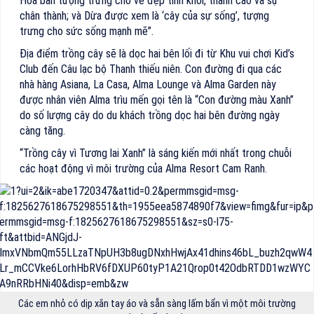
Hoa ban tượng trưng cho vẻ đẹp tinh khôi, thanh cao và sự
chân thành; và Dừa được xem là ‘cây của sự sống’, tượng
trưng cho sức sống mạnh mẽ”.
Địa điểm trồng cây sẽ là dọc hai bên lối đi từ Khu vui chơi Kid’s
Club đến Câu lạc bộ Thanh thiếu niên. Con đường đi qua các
nhà hàng Asiana, La Casa, Alma Lounge và Alma Garden này
được nhân viên Alma trìu mến gọi tên là “Con đường màu Xanh”
do số lượng cây do du khách trồng dọc hai bên đường ngày
càng tăng.
“Trồng cây vì Tương lai Xanh” là sáng kiến mới nhất trong chuỗi
các hoạt động vì môi trường của Alma Resort Cam Ranh.
Các em nhỏ có dịp xắn tay áo và sẵn sàng lấm bẩn vì một môi trường