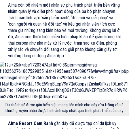
Alma còn bổ nhiệm một nhân sự phụ trách phát triển bền vững
nhằm quản lý và điều phối hoạt động của ba bộ phận chuyên
trách các lĩnh vực ‘sản phẩm xanh’, ‘đổi mới và giải pháp’ và
‘con người và quan hệ đối tác’ và kêu gọi nhân viên tích cực
tham gia những sáng kiến bảo vệ môi trường. Không dừng lại ở
đó, Alma còn thực hiện nhiều biện pháp khác để giảm lượng khí
thải carbon như nhà máy xử lý nước, trạm sạc xe điện, phòng
xử lý rác và chuyển đổi sang các giải pháp không cần giấy tờ
với ứng dụng di động Alma App.
Du khách sẽ được gắn biển hiệu mang tên mình cho cây vừa trồng và sẽ
thường xuyên nhận được hình ảnh cập nhật quá trình phát triển của cây.
Alma Resort Cam Ranh
gần đây đã được tạp chí du lịch uy