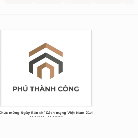
g Long Giang
&TT cấp ngày 05/04/2022
nh Xuân, Hà Nội