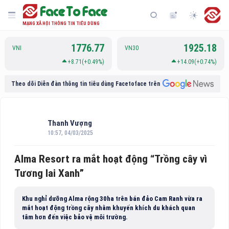
MẠNG XÃ HỘI THÔNG TIN TIÊU DÙNG
1776.77
1925.18
VNI
VN30
+8.71(+0.49%)
+14.09(+0.74%)
Theo dõi Diễn đàn thông tin tiêu dùng Facetoface trên
Thanh Vượng
10:57, 04/03/2025
Alma Resort ra mắt hoạt động “Trồng cây vì
Tương lai Xanh”
Khu nghỉ dưỡng Alma rộng 30ha trên bán đảo Cam Ranh vừa ra
mắt hoạt động trồng cây nhằm khuyến khích du khách quan
tâm hơn đến việc bảo vệ môi trường.