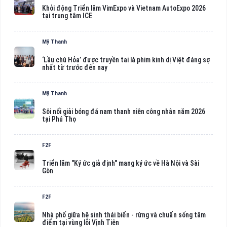
Khởi động Triển lãm VimExpo và Vietnam AutoExpo 2026
tại trung tâm ICE
Mỹ Thanh
‘Lầu chú Hỏa’ được truyền tai là phim kinh dị Việt đáng sợ
nhất từ trước đến nay
Mỹ Thanh
Sôi nổi giải bóng đá nam thanh niên công nhân năm 2026
tại Phú Thọ
F2F
Triển lãm "Ký ức giả định" mang ký ức về Hà Nội và Sài
Gòn
F2F
Nhà phố giữa hệ sinh thái biển - rừng và chuẩn sống tâm
điểm tại vùng lõi Vịnh Tiên