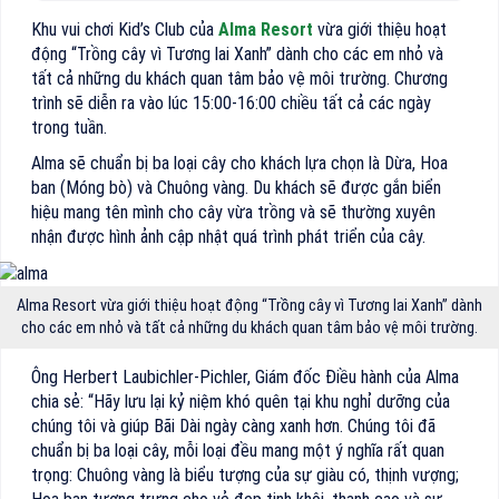
Khu vui chơi Kid’s Club của
Alma Resort
vừa giới thiệu hoạt
động “Trồng cây vì Tương lai Xanh” dành cho các em nhỏ và
tất cả những du khách quan tâm bảo vệ môi trường. Chương
trình sẽ diễn ra vào lúc 15:00-16:00 chiều tất cả các ngày
trong tuần.
Alma sẽ chuẩn bị ba loại cây cho khách lựa chọn là Dừa, Hoa
ban (Móng bò) và Chuông vàng. Du khách sẽ được gắn biển
hiệu mang tên mình cho cây vừa trồng và sẽ thường xuyên
nhận được hình ảnh cập nhật quá trình phát triển của cây.
Alma Resort vừa giới thiệu hoạt động “Trồng cây vì Tương lai Xanh” dành
cho các em nhỏ và tất cả những du khách quan tâm bảo vệ môi trường.
Ông Herbert Laubichler-Pichler, Giám đốc Điều hành của Alma
chia sẻ: “Hãy lưu lại kỷ niệm khó quên tại khu nghỉ dưỡng của
chúng tôi và giúp Bãi Dài ngày càng xanh hơn. Chúng tôi đã
chuẩn bị ba loại cây, mỗi loại đều mang một ý nghĩa rất quan
trọng: Chuông vàng là biểu tượng của sự giàu có, thịnh vượng;