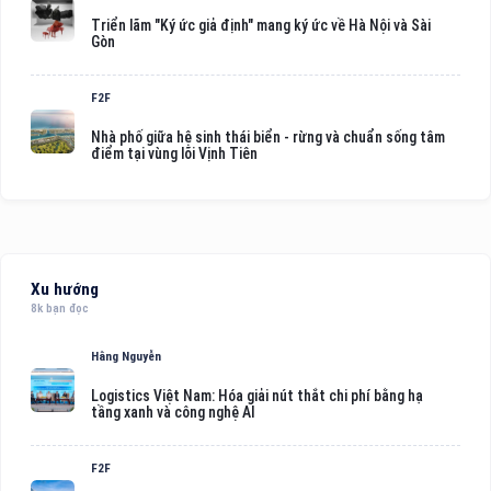
Triển lãm "Ký ức giả định" mang ký ức về Hà Nội và Sài
Gòn
F2F
Nhà phố giữa hệ sinh thái biển - rừng và chuẩn sống tâm
điểm tại vùng lõi Vịnh Tiên
Xu hướng
8k bạn đọc
Hằng Nguyễn
Logistics Việt Nam: Hóa giải nút thắt chi phí bằng hạ
tầng xanh và công nghệ AI
F2F