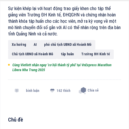
Sự kiện khép lại với hoạt động trao giấy khen cho tập thể
giảng viên Trường ĐH Kinh tế, ĐHQGHN và chứng nhận hoàn
thành khóa tập huấn cho các học viên, mở ra kỳ vọng về một
mô hình chuyển đổi số gắn với AI có thể nhân rộng trên địa bàn
tỉnh Quảng Ninh và cả nước.
Xu hướng
AI
phó chủ tịch UBND xã Hoành Mô
Chủ tịch UBND xã Hoành Mô
tập huân
Trường ĐH Kinh tế
Cùng Vietlott nhận ngay 'cơ hội thành tỷ phú' tại VnExpress Marathon
Libera Nha Trang 2025
Chia sẻ
bình luận
162 thích
Chủ đề