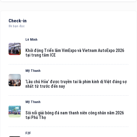
Check-in
8k bạn đọc
Lê Minh
Khởi động Triển lãm VimExpo và Vietnam AutoExpo 2026
tại trung tâm ICE
Mỹ Thanh
‘Lầu chú Hỏa’ được truyền tai là phim kinh dị Việt đáng sợ
nhất từ trước đến nay
Mỹ Thanh
Sôi nổi giải bóng đá nam thanh niên công nhân năm 2026
tại Phú Thọ
F2F