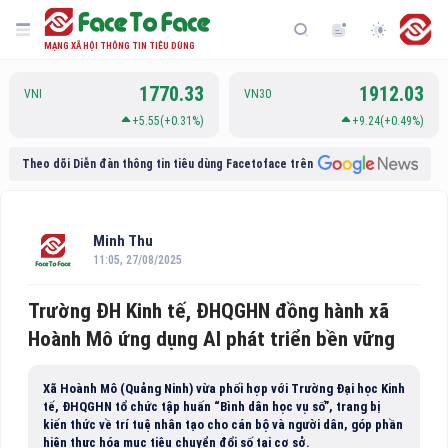
MẠNG XÃ HỘI THÔNG TIN TIÊU DÙNG
1770.33
1912.03
VNI
VN30
+5.55(+0.31%)
+9.24(+0.49%)
Theo dõi Diễn đàn thông tin tiêu dùng Facetoface trên
Minh Thu
11:05, 27/08/2025
Trường ĐH Kinh tế, ĐHQGHN đồng hành xã
Hoành Mô ứng dụng AI phát triển bền vững
Xã Hoành Mô (Quảng Ninh) vừa phối hợp với Trường Đại học Kinh
tế, ĐHQGHN tổ chức tập huấn “Bình dân học vụ số”, trang bị
kiến thức về trí tuệ nhân tạo cho cán bộ và người dân, góp phần
hiện thực hóa mục tiêu chuyển đổi số tại cơ sở.