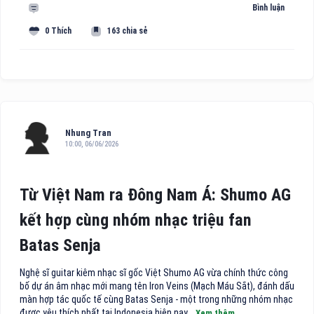
Bình luận
0 Thích
163 chia sẻ
Nhung Tran
10:00, 06/06/2026
Từ Việt Nam ra Đông Nam Á: Shumo AG
kết hợp cùng nhóm nhạc triệu fan
Batas Senja
Nghệ sĩ guitar kiêm nhạc sĩ gốc Việt Shumo AG vừa chính thức công
bố dự án âm nhạc mới mang tên Iron Veins (Mạch Máu Sắt), đánh dấu
màn hợp tác quốc tế cùng Batas Senja - một trong những nhóm nhạc
được yêu thích nhất tại Indonesia hiện nay...
Xem thêm