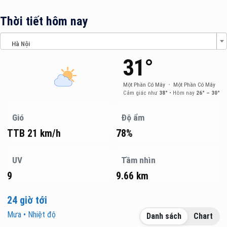
Thời tiết hôm nay
Hà Nội
31°
Một Phần Có Mây
•
Một Phần Có Mây
Cảm giác như
38°
•
Hôm nay
26° – 30°
Gió
Độ ẩm
TTB 21 km/h
78%
UV
Tầm nhìn
9
9.66 km
24 giờ tới
Mưa • Nhiệt độ
Danh sách
Chart