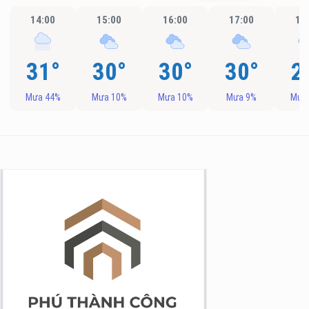
14:00
15:00
16:00
17:00
18
31°
30°
30°
30°
2
Mưa 44%
Mưa 10%
Mưa 10%
Mưa 9%
Mưa
g Long Giang
&TT cấp ngày 05/04/2022