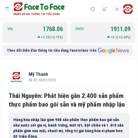
MẠNG XÃ HỘI THÔNG TIN TIÊU DÙNG
1768.06
1911.09
VNI
VN30
+3.28(+0.19%)
+8.3(+0.44%)
Theo dõi Diễn đàn thông tin tiêu dùng Facetoface trên
Mỹ Thanh
08:29, 08/01/2025
Thái Nguyên: Phát hiện gần 2.400 sản phẩm
thực phẩm bao gói sẵn và mỹ phẩm nhập lậu
Hàng hóa nhập lậu gồm 968 sản phẩm thực phẩm bao gói sẵn
như nước sốt gia vị, bánh trứng, mứt tết, bột chiên và 1.410 sản
phẩm gồm son môi, chuốt mi; tổng trị giá hàng hóa vi phạm hơn
63 triệu đồng.