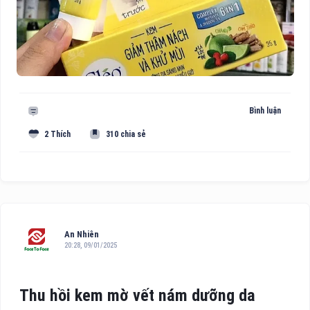
Bình luận
2 Thích
310 chia sẻ
An Nhiên
20:28, 09/01/2025
Thu hồi kem mờ vết nám dưỡng da