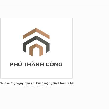
g Long Giang
&TT cấp ngày 05/04/2022
nh Xuân, Hà Nội