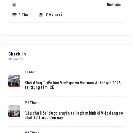
Bình luận
1 Thích
316 chia sẻ
Check-in
8k bạn đọc
Lê Minh
Khởi động Triển lãm VimExpo và Vietnam AutoExpo 2026
tại trung tâm ICE
Mỹ Thanh
‘Lầu chú Hỏa’ được truyền tai là phim kinh dị Việt đáng sợ
nhất từ trước đến nay
Mỹ Thanh