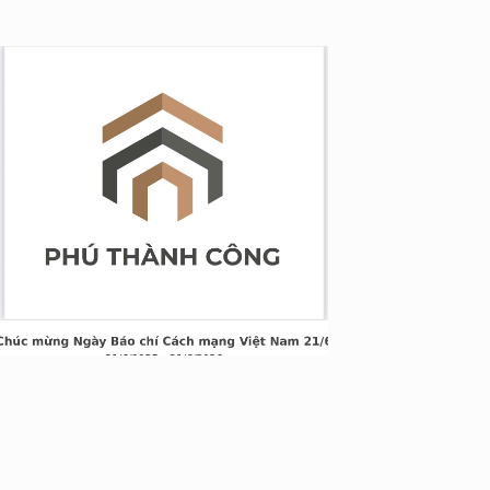
g Long Giang
&TT cấp ngày 05/04/2022
nh Xuân, Hà Nội