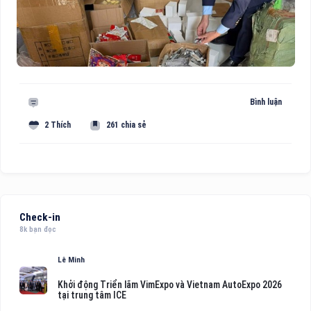
Bình luận
2 Thích
261 chia sẻ
Check-in
8k bạn đọc
Lê Minh
Khởi động Triển lãm VimExpo và Vietnam AutoExpo 2026
tại trung tâm ICE