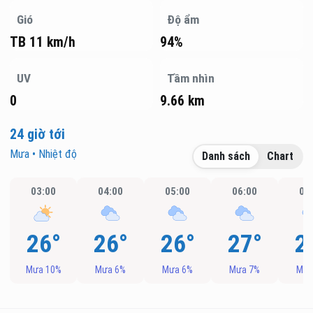
Gió
Độ ẩm
TB 11 km/h
94%
UV
Tầm nhìn
0
9.66 km
24 giờ tới
Mưa • Nhiệt độ
Danh sách
Chart
03:00
04:00
05:00
06:00
07
26°
26°
26°
27°
2
Mưa 10%
Mưa 6%
Mưa 6%
Mưa 7%
Mưa