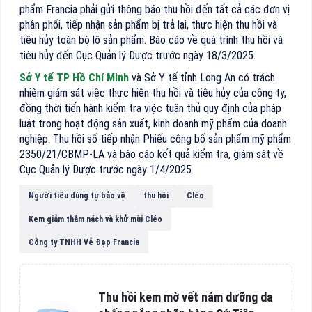
phẩm Francia phải gửi thông báo thu hồi đến tất cả các đơn vị
phân phối, tiếp nhận sản phẩm bị trả lại, thực hiện thu hồi và
tiêu hủy toàn bộ lô sản phẩm. Báo cáo về quá trình thu hồi và
tiêu hủy đến Cục Quản lý Dược trước ngày 18/3/2025.
Sở Y tế TP Hồ Chí Minh
và Sở Y tế tỉnh Long An có trách
nhiệm giám sát việc thực hiện thu hồi và tiêu hủy của công ty,
đồng thời tiến hành kiểm tra việc tuân thủ quy định của pháp
luật trong hoạt động sản xuất, kinh doanh mỹ phẩm của doanh
nghiệp. Thu hồi số tiếp nhận Phiếu công bố sản phẩm mỹ phẩm
2350/21/CBMP-LA và báo cáo kết quả kiểm tra, giám sát về
Cục Quản lý Dược trước ngày 1/4/2025.
Người tiêu dùng tự bảo vệ
thu hồi
Cléo
Kem giảm thâm nách và khử mùi Cléo
Công ty TNHH Vẻ Đẹp Francia
Thu hồi kem mờ vết nám dưỡng da