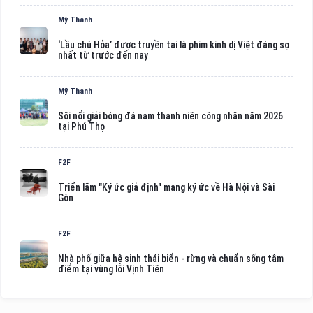
Mỹ Thanh
‘Lầu chú Hỏa’ được truyền tai là phim kinh dị Việt đáng sợ
nhất từ trước đến nay
Mỹ Thanh
Sôi nổi giải bóng đá nam thanh niên công nhân năm 2026
tại Phú Thọ
F2F
Triển lãm "Ký ức giả định" mang ký ức về Hà Nội và Sài
Gòn
F2F
Nhà phố giữa hệ sinh thái biển - rừng và chuẩn sống tâm
điểm tại vùng lõi Vịnh Tiên