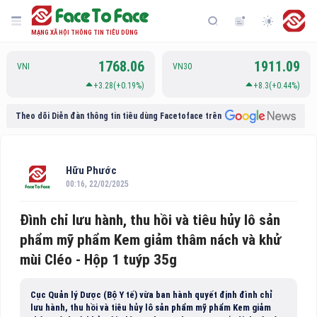
MẠNG XÃ HỘI THÔNG TIN TIÊU DÙNG
1768.06
1911.09
VNI
VN30
+3.28(+0.19%)
+8.3(+0.44%)
Theo dõi Diễn đàn thông tin tiêu dùng Facetoface trên
Hữu Phước
00:16, 22/02/2025
Đình chỉ lưu hành, thu hồi và tiêu hủy lô sản
phẩm mỹ phẩm Kem giảm thâm nách và khử
mùi Cléo - Hộp 1 tuýp 35g
Cục Quản lý Dược (Bộ Y tế) vừa ban hành quyết định đình chỉ
lưu hành, thu hồi và tiêu hủy lô sản phẩm mỹ phẩm Kem giảm