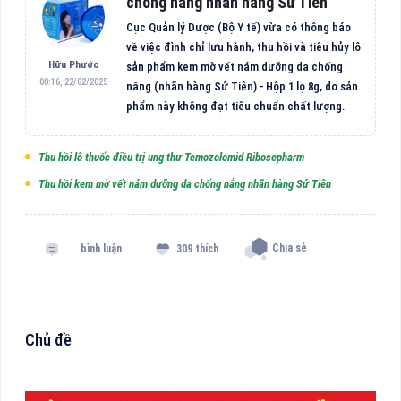
chống nắng nhãn hàng Sứ Tiên
Cục Quản lý Dược (Bộ Y tế) vừa có thông báo
về việc đình chỉ lưu hành, thu hồi và tiêu hủy lô
Hữu Phước
sản phẩm kem mờ vết nám dưỡng da chống
00:16, 22/02/2025
nắng (nhãn hàng Sứ Tiên) - Hộp 1 lọ 8g, do sản
phẩm này không đạt tiêu chuẩn chất lượng.
Thu hồi lô thuốc điều trị ung thư Temozolomid Ribosepharm
Thu hồi kem mờ vết nám dưỡng da chống nắng nhãn hàng Sứ Tiên
Chia sẻ
bình luận
309 thích
Chủ đề