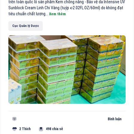
trên toàn quốc lô sản phẩm Kem chống nắng - Bảo vệ da Intensive UV
Sunblock Cream Linh Chi Vàng (tuýp ℮2.02FL.OZ/60ml) do không đạt
tiêu chuẩn chất lượng...
Xem thêm
Cục Quản lý Dược
Bình luận
2 Thích
498 chia sẻ