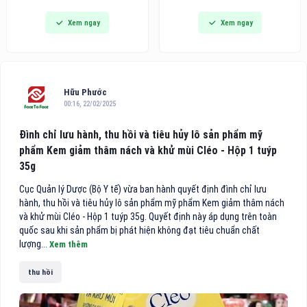
Awards khu vực châu Á - Thái
Triển lãm Quốc tế về Giải pháp
Xem ngay
Xem ngay
Bình Dương 2026 vinh danh
Văn phòng thông minh, Thiết
trong danh sách 10 khách sạn
bị, Máy và Văn phòng phẩm
điểm đến vùng nội địa hàng
(VietOffice 2026) sẽ chính
đầu Việt Nam.
thức diễn ra.
Hữu Phước
00:16, 22/02/2025
Đình chỉ lưu hành, thu hồi và tiêu hủy lô sản phẩm mỹ
phẩm Kem giảm thâm nách và khử mùi Cléo - Hộp 1 tuýp
35g
Cục Quản lý Dược (Bộ Y tế) vừa ban hành quyết định đình chỉ lưu
hành, thu hồi và tiêu hủy lô sản phẩm mỹ phẩm Kem giảm thâm nách
và khử mùi Cléo - Hộp 1 tuýp 35g. Quyết định này áp dụng trên toàn
quốc sau khi sản phẩm bị phát hiện không đạt tiêu chuẩn chất
lượng...
Xem thêm
thu hồi