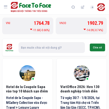
MẠNG XÃ HỘI THÔNG TIN TIÊU DÙNG
1764.78
1902.79
VNI
VN30
-11.68(-0.66%)
-14.09(-0.74%)
Bạn muốn chia sẻ nội dung gì?
Chia sẻ
Hotel de la Coupole Sapa
VietOffice 2026: Hơn 130
vào top 10 khách sạn điểm
doanh nghiệp trình diễn
đến nội địa hàng đầu Việt
công nghệ văn phòng mới
Hotel de la Coupole Sapa -
Từ ngày 30/7 - 1/8/2026, tại
Nam
MGallery Collection vừa được
Trung tâm Hội chợ và Triển
Travel + Leisure Luxury
lãm Sài Gòn (SECC, TP.HCM),