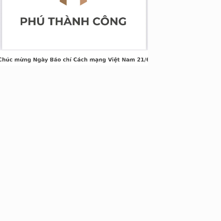
&TT cấp ngày 05/04/2022
nh Xuân, Hà Nội