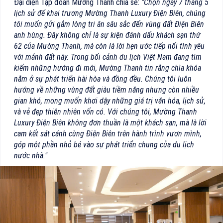
Đại diện Tập đoàn Mường Thanh chia sẻ:
"Chọn ngày 7 tháng 5
lịch sử để khai trương Mường Thanh Luxury Điện Biên, chúng
tôi muốn gửi gắm lòng tri ân sâu sắc đến vùng đất Điện Biên
anh hùng. Đây không chỉ là sự kiện đánh dấu khách sạn thứ
62 của Mường Thanh, mà còn là lời hẹn ước tiếp nối tình yêu
với mảnh đất này. Trong bối cảnh du lịch Việt Nam đang tìm
kiếm những hướng đi mới, Mường Thanh tin rằng chìa khóa
nằm ở sự phát triển hài hòa và đồng đều. Chúng tôi luôn
hướng về những vùng đất giàu tiềm năng nhưng còn nhiều
gian khó, mong muốn khơi dậy những giá trị văn hóa, lịch sử,
và vẻ đẹp thiên nhiên vốn có. Với chúng tôi, Mường Thanh
Luxury Điện Biên không đơn thuần là một khách sạn, mà là lời
cam kết sát cánh cùng Điện Biên trên hành trình vươn mình,
góp một phần nhỏ bé vào sự phát triển chung của du lịch
nước nhà."