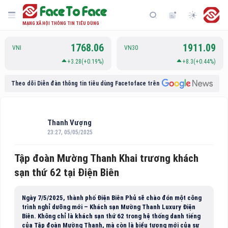
MẠNG XÃ HỘI THÔNG TIN TIÊU DÙNG
1768.06
1911.09
VNI
VN30
+3.28(+0.19%)
+8.3(+0.44%)
Theo dõi Diễn đàn thông tin tiêu dùng Facetoface trên
Thanh Vượng
23:27, 05/05/2025
Tập đoàn Mường Thanh Khai trương khách
sạn thứ 62 tại Điện Biên
Ngày 7/5/2025, thành phố Điện Biên Phủ sẽ chào đón một công
trình nghỉ dưỡng mới – Khách sạn Mường Thanh Luxury Điện
Biên. Không chỉ là khách sạn thứ 62 trong hệ thống danh tiếng
của Tập đoàn Mường Thanh, mà còn là biểu tượng mới của sự