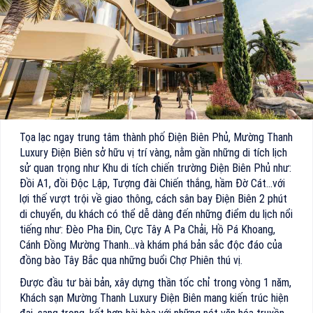
Tọa lạc ngay trung tâm thành phố Điện Biên Phủ, Mường Thanh
Luxury Điện Biên sở hữu vị trí vàng, nằm gần những di tích lịch
sử quan trọng như Khu di tích chiến trường Điện Biên Phủ như:
Đồi A1, đồi Độc Lập, Tượng đài Chiến thắng, hầm Đờ Cát…với
lợi thế vượt trội về giao thông, cách sân bay Điện Biên 2 phút
di chuyển, du khách có thể dễ dàng đến những điểm du lịch nổi
tiếng như: Đèo Pha Đin, Cực Tây A Pa Chải, Hồ Pá Khoang,
Cánh Đồng Mường Thanh…và khám phá bản sắc độc đáo của
đồng bào Tây Bắc qua những buổi Chợ Phiên thú vị.
Được đầu tư bài bản, xây dựng thần tốc chỉ trong vòng 1 năm,
Khách sạn Mường Thanh Luxury Điện Biên mang kiến trúc hiện