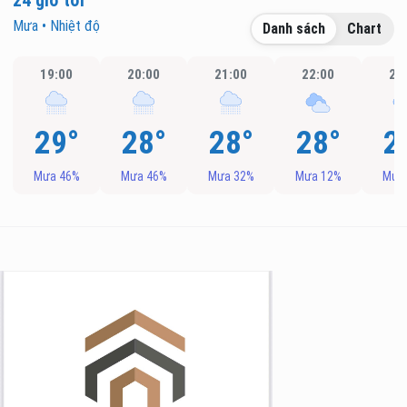
24 giờ tới
Mưa • Nhiệt độ
Danh sách
Chart
19:00
20:00
21:00
22:00
23
29°
28°
28°
28°
2
Mưa 46%
Mưa 46%
Mưa 32%
Mưa 12%
Mưa
g Long Giang