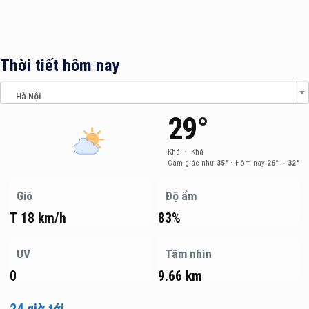
Thời tiết hôm nay
Hà Nội
29°
Khá
•
Khá
Cảm giác như
35°
•
Hôm nay
26° – 32°
Gió
Độ ẩm
T 18 km/h
83%
UV
Tầm nhìn
0
9.66 km