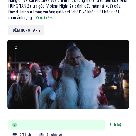
Hãng Universal Pictures vừa chính thức tung trailer đầu tiên của ĐÊM
HUNG TÀN 2 (tựa gốc: Violent Night 2), đánh dấu màn tái xuất của
David Harbour trong vai ông già Noel "chất" và khác biệt bậc nhất
màn ảnh rộng...
Xem thêm
ĐÊM HUNG TÀN 2
Bình luận
0 Thích
21 chia sẻ