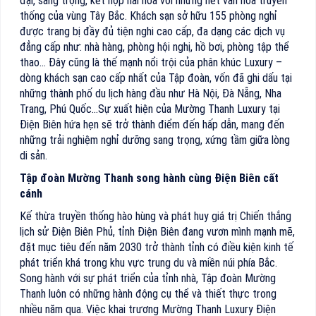
đại, sang trọng, kết hợp hài hòa với những nét văn hóa truyền
thống của vùng Tây Bắc. Khách sạn sở hữu 155 phòng nghỉ
được trang bị đầy đủ tiện nghi cao cấp, đa dạng các dịch vụ
đẳng cấp như: nhà hàng, phòng hội nghị, hồ bơi, phòng tập thể
thao… Đây cũng là thế mạnh nổi trội của phân khúc Luxury –
dòng khách sạn cao cấp nhất của Tập đoàn, vốn đã ghi dấu tại
những thành phố du lịch hàng đầu như Hà Nội, Đà Nẵng, Nha
Trang, Phú Quốc…Sự xuất hiện của Mường Thanh Luxury tại
Điện Biên hứa hẹn sẽ trở thành điểm đến hấp dẫn, mang đến
những trải nghiệm nghỉ dưỡng sang trọng, xứng tầm giữa lòng
di sản.
Tập đoàn Mường Thanh song hành cùng Điện Biên cất
cánh
Kế thừa truyền thống hào hùng và phát huy giá trị Chiến thắng
lịch sử Điện Biên Phủ, tỉnh Điện Biên đang vươn mình mạnh mẽ,
đặt mục tiêu đến năm 2030 trở thành tỉnh có điều kiện kinh tế
phát triển khá trong khu vực trung du và miền núi phía Bắc.
Song hành với sự phát triển của tỉnh nhà, Tập đoàn Mường
Thanh luôn có những hành động cụ thể và thiết thực trong
nhiều năm qua. Việc khai trương Mường Thanh Luxury Điện