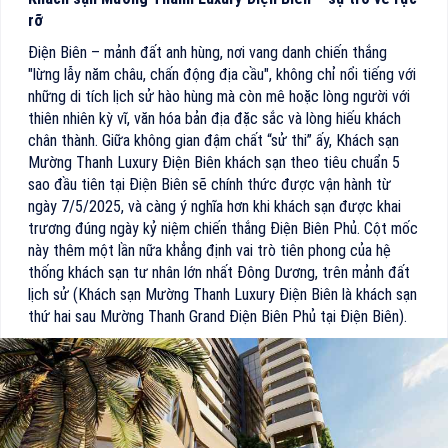
rỡ
Điện Biên – mảnh đất anh hùng, nơi vang danh chiến thắng
"lừng lẫy năm châu, chấn động địa cầu", không chỉ nổi tiếng với
những di tích lịch sử hào hùng mà còn mê hoặc lòng người với
thiên nhiên kỳ vĩ, văn hóa bản địa đặc sắc và lòng hiếu khách
chân thành. Giữa không gian đậm chất “sử thi” ấy, Khách sạn
Mường Thanh Luxury Điện Biên khách sạn theo tiêu chuẩn 5
sao đầu tiên tại Điện Biên sẽ chính thức được vận hành từ
ngày 7/5/2025, và càng ý nghĩa hơn khi khách sạn được khai
trương đúng ngày kỷ niệm chiến thắng Điện Biên Phủ. Cột mốc
này thêm một lần nữa khẳng định vai trò tiên phong của hệ
thống khách sạn tư nhân lớn nhất Đông Dương, trên mảnh đất
lịch sử (Khách sạn Mường Thanh Luxury Điện Biên là khách sạn
thứ hai sau Mường Thanh Grand Điện Biên Phủ tại Điện Biên).