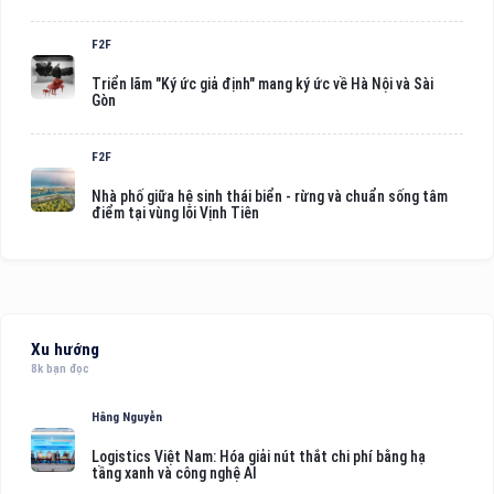
F2F
Triển lãm "Ký ức giả định" mang ký ức về Hà Nội và Sài
Gòn
F2F
Nhà phố giữa hệ sinh thái biển - rừng và chuẩn sống tâm
điểm tại vùng lõi Vịnh Tiên
Xu hướng
8k bạn đọc
Hằng Nguyễn
Logistics Việt Nam: Hóa giải nút thắt chi phí bằng hạ
tầng xanh và công nghệ AI