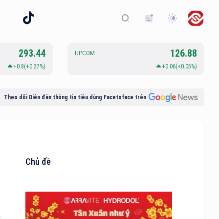
293.44
126.88
UPCOM
+0.8(+0.27%)
+0.06(+0.05%)
Theo dõi Diễn đàn thông tin tiêu dùng Facetoface trên
Chủ đề