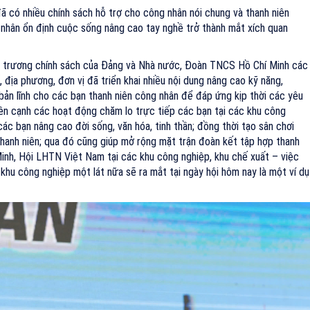
 có nhiều chính sách hỗ trợ cho công nhân nói chung và thanh niên
 nhân ổn định cuộc sống nâng cao tay nghề trở thành mắt xích quan
ủ trương chính sách của Đảng và Nhà nước, Đoàn TNCS Hồ Chí Minh các
địa phương, đơn vị đã triển khai nhiều nội dung nâng cao kỹ năng,
 bản lĩnh cho các bạn thanh niên công nhân để đáp ứng kịp thời các yêu
bên cạnh các hoạt động chăm lo trực tiếp các bạn tại các khu công
 các bạn nâng cao đời sống, văn hóa, tinh thần; đồng thời tạo sân chơi
 thanh niên; qua đó cũng giúp mở rộng mặt trận đoàn kết tập hợp thanh
inh, Hội LHTN Việt Nam tại các khu công nghiệp, khu chế xuất – việc
 khu công nghiệp một lát nữa sẽ ra mắt tại ngày hội hôm nay là một ví dụ