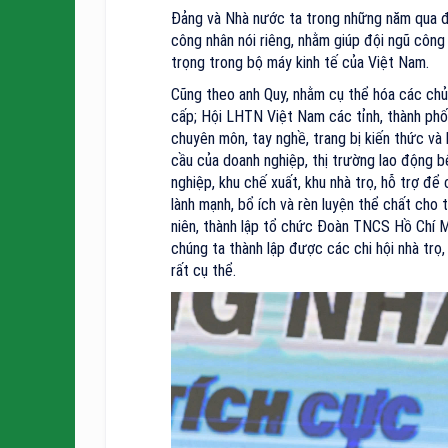
Đảng và Nhà nước ta trong những năm qua đã
công nhân nói riêng, nhằm giúp đội ngũ công
trọng trong bộ máy kinh tế của Việt Nam.
Cũng theo anh Quy, nhằm cụ thể hóa các ch
cấp; Hội LHTN Việt Nam các tỉnh, thành phố, 
chuyên môn, tay nghề, trang bị kiến thức và
cầu của doanh nghiệp, thị trường lao động 
nghiệp, khu chế xuất, khu nhà trọ, hỗ trợ để
lành mạnh, bổ ích và rèn luyện thể chất cho
niên, thành lập tổ chức Đoàn TNCS Hồ Chí M
chúng ta thành lập được các chi hội nhà trọ,
rất cụ thể.