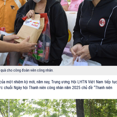
 quà cho công đoàn viên công nhân.
 của một nhiệm kỳ mới, năm nay, Trung ương Hội LHTN Việt Nam tiếp tụ
c chuỗi Ngày hội Thanh niên công nhân năm 2025 chủ đề “Thanh niên