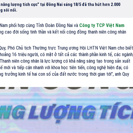
năng lượng tích cực” tại Đồng Nai sáng 18/5 đã thu hút hơn 2.000
g sôi nổi.
 Nam phối hợp cùng Tỉnh Đoàn Đồng Nai và
Công ty TCP Việt Nam
g cao đời sống tinh thần và kết nối cộng đồng thanh niên công nhân
 Quy, Phó Chủ tịch Thường trực Trung ương Hội LHTN Việt Nam cho biết
hoảng 16 triệu người, có mặt ở tất cả các thành phần kinh tế, các ngành
. “Thanh niên công nhân là lực lượng có khả năng sáng tạo trong sản xuất
hế mới và tiếp cận nhanh với khoa học tiên tiến, công nghệ hiện đại, có
g trưởng kinh tế hai con số của đất nước trong thời gian tới”, anh Quy