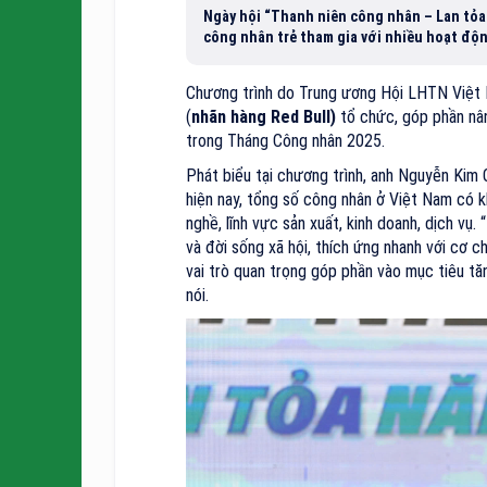
Ngày hội “Thanh niên công nhân – Lan tỏa 
công nhân trẻ tham gia với nhiều hoạt độn
Chương trình do Trung ương Hội LHTN Việt
(
nhãn hàng Red Bull)
tổ chức, góp phần nân
trong Tháng Công nhân 2025.
Phát biểu tại chương trình, anh Nguyễn Kim
hiện nay, tổng số công nhân ở Việt Nam có k
nghề, lĩnh vực sản xuất, kinh doanh, dịch vụ
và đời sống xã hội, thích ứng nhanh với cơ c
vai trò quan trọng góp phần vào mục tiêu tăn
nói.