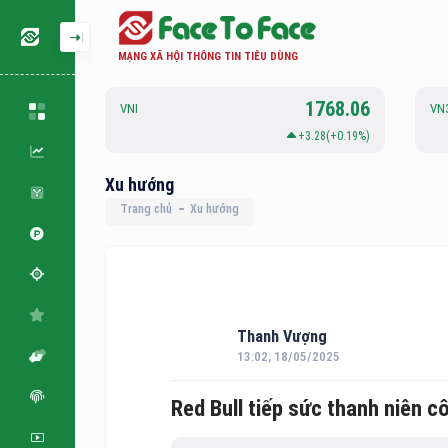
MẠNG XÃ HỘI THÔNG TIN TIÊU DÙNG
126.88
1768.06
VNI
VN
.06(+0.05%)
+3.28(+0.19%)
Xu hướng
Trang chủ
Xu hướng
Thanh Vượng
13:02, 18/05/2025
Red Bull tiếp sức thanh niên c