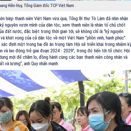
ang Hiền Huy, Tổng Giám đốc TCP Việt Nam .
 liên hiệp thanh niên Việt Nam vừa qua, Tổng Bí thư Tô Lâm đã nhìn nhận
- kỷ nguyên vươn mình của dân tộc, xem thanh niên là nhân tố chủ chốt
của đất nước, đặc biệt trong thời gian tới, sẽ không chỉ là "kỷ nguyên
 và khát vọng của cả dân tộc về một Việt Nam "phồn vinh, hạnh phúc".
ã xác định một trong hai đề án trọng tâm Hội sẽ triển khai trong nhiệm k
n và lao động trẻ giai đoạn 2024 - 2029”, trong đó tiến tới tổ chức Hội
i dung mới để chăm lo, đồng hành cùng các bạn thanh niên công nhân và
ất và lượng”, anh Quy nhấn mạnh.