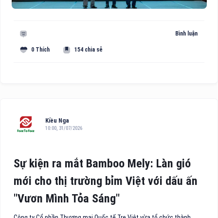
Bình luận
0 Thích
154 chia sẻ
Kiều Nga
10:00, 31/07/2026
Sự kiện ra mắt Bamboo Mely: Làn gió
mới cho thị trường bỉm Việt với dấu ấn
"Vươn Mình Tỏa Sáng"
Công ty Cổ phần Thương mại Quốc tế Tre Việt vừa tổ chức thành