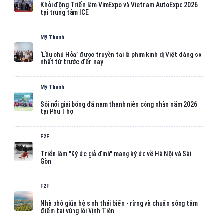
Khởi động Triển lãm VimExpo và Vietnam AutoExpo 2026
tại trung tâm ICE
Mỹ Thanh
‘Lầu chú Hỏa’ được truyền tai là phim kinh dị Việt đáng sợ
nhất từ trước đến nay
Mỹ Thanh
Sôi nổi giải bóng đá nam thanh niên công nhân năm 2026
tại Phú Thọ
F2F
Triển lãm "Ký ức giả định" mang ký ức về Hà Nội và Sài
Gòn
F2F
Nhà phố giữa hệ sinh thái biển - rừng và chuẩn sống tâm
điểm tại vùng lõi Vịnh Tiên