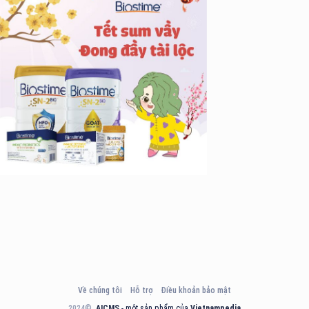
g Long Giang
&TT cấp ngày 05/04/2022
nh Xuân, Hà Nội
Về chúng tôi
Hỗ trợ
Điều khoản bảo mật
2024©
AICMS
- một sản phẩm của
Vietnampedia