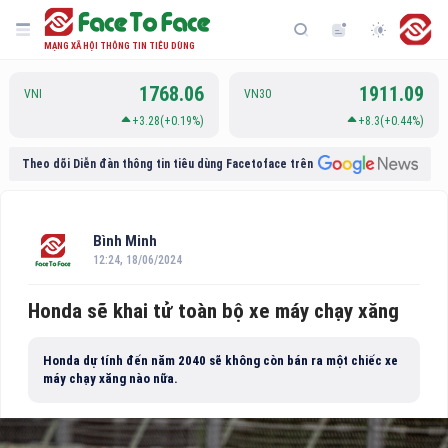
MẠNG XÃ HỘI THÔNG TIN TIÊU DÙNG
1768.06
1911.09
VNI
VN30
+3.28(+0.19%)
+8.3(+0.44%)
Theo dõi Diễn đàn thông tin tiêu dùng Facetoface trên
Bình Minh
12:24, 18/06/2024
Honda sẽ khai tử toàn bộ xe máy chạy xăng
Honda dự tính đến năm 2040 sẽ không còn bán ra một chiếc xe
máy chạy xăng nào nữa.