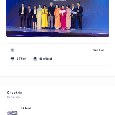
Bình luận
0 Thích
60 chia sẻ
Check-in
8k bạn đọc
Lê Minh