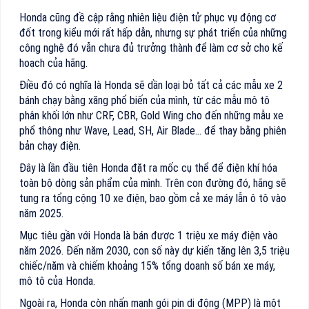
Honda cũng đề cập rằng nhiên liệu điện tử phục vụ động cơ
đốt trong kiểu mới rất hấp dẫn, nhưng sự phát triển của những
công nghệ đó vẫn chưa đủ trưởng thành để làm cơ sở cho kế
hoạch của hãng.
Điều đó có nghĩa là Honda sẽ dần loại bỏ tất cả các mẫu xe 2
bánh chạy bằng xăng phổ biến của mình, từ các mẫu mô tô
phân khối lớn như CRF, CBR, Gold Wing cho đến những mẫu xe
phổ thông như Wave, Lead, SH, Air Blade... để thay bằng phiên
bản chạy điện.
Đây là lần đầu tiên Honda đặt ra mốc cụ thể để điện khí hóa
toàn bộ dòng sản phẩm của mình. Trên con đường đó, hãng sẽ
tung ra tổng cộng 10 xe điện, bao gồm cả xe máy lẫn ô tô vào
năm 2025.
Mục tiêu gần với Honda là bán được 1 triệu xe máy điện vào
năm 2026. Đến năm 2030, con số này dự kiến tăng lên 3,5 triệu
chiếc/năm và chiếm khoảng 15% tổng doanh số bán xe máy,
mô tô của Honda.
Ngoài ra, Honda còn nhấn mạnh gói pin di động (MPP) là một