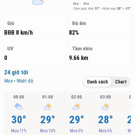
Khá
•
Khá
Cảm giác như
37°
•
Hôm nay
28° – 37°
Gió
Độ ẩm
BĐB 8 km/h
82%
UV
Tầm nhìn
0
9.66 km
24 giờ tới
Mưa • Nhiệt độ
Danh sách
Chart
00:00
01:00
02:00
03:00
04
30°
29°
29°
28°
2
Mưa 11%
Mưa 10%
Mưa 6%
Mưa 6%
Mưa