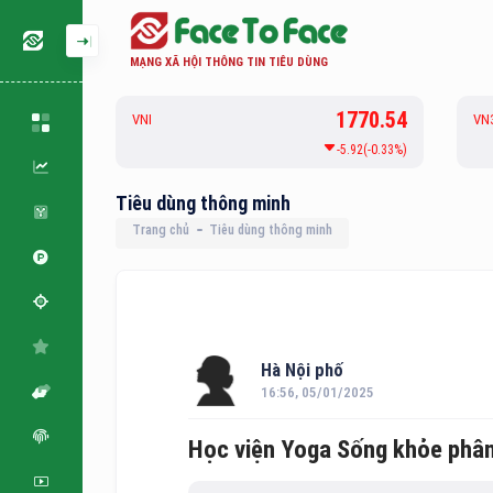
MẠNG XÃ HỘI THÔNG TIN TIÊU DÙNG
126.72
1770.54
VNI
VN
-0.43(-0.34%)
-5.92(-0.33%)
Tiêu dùng thông minh
Trang chủ
Tiêu dùng thông minh
Hà Nội phố
16:56, 05/01/2025
Học viện Yoga Sống khỏe phân