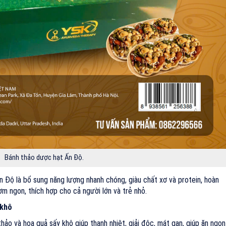
Bánh thảo dược hạt Ấn Độ.
 Độ là bổ sung năng lượng nhanh chóng, giàu chất xơ và protein, hoàn
m ngon, thích hợp cho cả người lớn và trẻ nhỏ.
 khô
hảo và hoa quả sấy khô giúp thanh nhiệt, giải độc, mát gan, giúp ăn ngon