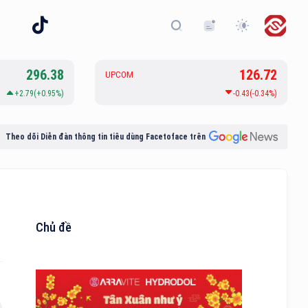
296.38
126.72
UPCOM
+2.79(+0.95%)
-0.43(-0.34%)
Theo dõi Diễn đàn thông tin tiêu dùng Facetoface trên
Chủ đề