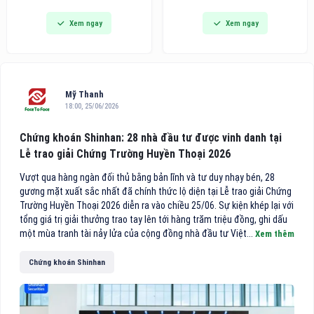
đi vào hoạt động, đánh dấu
dòng bàn ủi hơi nước cầm tay
Xem ngay
Xem ngay
bước phát triển quan trọng
thế hệ mới tích hợp công nghệ
trong chiến lược hoàn thiện hệ
hút vải thông minh, hướng đến
thống chuyên khoa sâu của
các gia đình bận rộn và người
bệnh viện, đồng thời mang
trẻ tìm kiếm giải pháp công
đến cho người dân thêm một
nghệ tiện lợi cho việc chăm
địa chỉ khám, điều trị và phẫu
sóc
Mỹ Thanh
thuật mắt chất lượng cao
18:00, 25/06/2026
theo mô hình nhãn khoa
chuyên sâu.
Chứng khoán Shinhan: 28 nhà đầu tư được vinh danh tại
Lễ trao giải Chứng Trường Huyền Thoại 2026
Vượt qua hàng ngàn đối thủ bằng bản lĩnh và tư duy nhạy bén, 28
gương mặt xuất sắc nhất đã chính thức lộ diện tại Lễ trao giải Chứng
Trường Huyền Thoại 2026 diễn ra vào chiều 25/06. Sự kiện khép lại với
tổng giá trị giải thưởng trao tay lên tới hàng trăm triệu đồng, ghi dấu
một mùa tranh tài nảy lửa của cộng đồng nhà đầu tư Việt...
Xem thêm
Chứng khoán Shinhan