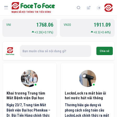
MẠNG XÃ HỘI THÔNG TIN TIÊU DÙNG
1768.06
1911.09
VNI
VN30
+3.28(+0.19%)
+8.3(+0.44%)
Bạn muốn chia sẻ nội dung gì?
Chia sẻ
Khai trương Trung tâm
LocknLock ra mắt bàn ủi
Mắt Bệnh viện Đại học
hơi nước hút vải thông
Phenikaa
minh thế hệ mới
Ngày 23/7, Trung tâm Mắt
Thương hiệu gia dụng và
Bệnh viện Đại học Phenikaa –
phong cách sống toàn cầu
Dr. Bùi Tiến Hùng chính thức
LocknLock chính thức ra mắt