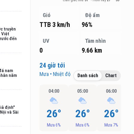
Cảm giác như
31°
•
Hôm nay
27° – 35°
Gió
Độ ẩm
TTB 3 km/h
96%
ợc truyền
ị Việt
trước đến
UV
Tầm nhìn
0
9.66 km
24 giờ tới
 đá nam
Mưa • Nhiệt độ
 nhân năm
Danh sách
Chart
04:00
05:00
06:00
iả định"
26°
26°
26°
Nội và Sài
Mưa 6%
Mưa 6%
Mưa 7%