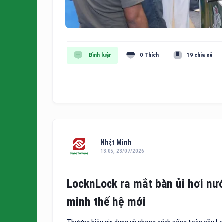
Bình luận
0 Thích
19 chia sẻ
Nhật Minh
13:05, 23/07/2026
LocknLock ra mắt bàn ủi hơi nư
minh thế hệ mới