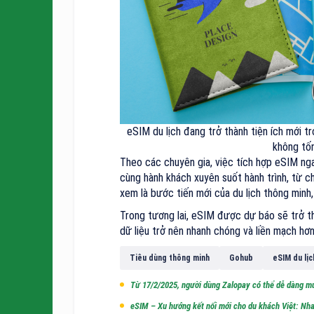
eSIM du lịch đang trở thành tiện ích mới tr
không tốn
Theo các chuyên gia, việc tích hợp eSIM nga
cùng hành khách xuyên suốt hành trình, từ c
xem là bước tiến mới của du lịch thông minh,
Trong tương lai, eSIM được dự báo sẽ trở th
dữ liệu trở nên nhanh chóng và liền mạch hơn
Tiêu dùng thông minh
Gohub
eSIM du lịc
Từ 17/2/2025, người dùng Zalopay có thể dễ dàng mu
eSIM – Xu hướng kết nối mới cho du khách Việt: Nhan