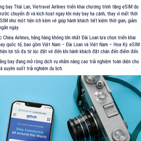
 bay Thái Lan, Vietravel Airlines triển khai chương trình tặng eSIM du
rước chuyến đi và kích hoạt ngay khi máy bay hạ cánh, thay vì mất thời
eSIM như một tiện ích kèm vé giúp hành khách tiết kiệm thời gian, giảm
ngắn ngày.
hina Airlines, hãng hàng không lớn nhất Đài Loan lựa chọn triển khai
ay quốc tế, bao gồm Việt Nam – Đài Loan và Việt Nam – Hoa Kỳ. eSIM
tiện lợi tối đa từ lúc đặt vé đến khi hành khách đặt chân đến điểm đến.
ãng bay đang mở rộng dịch vụ nhằm nâng cao trải nghiệm toàn diện cho
à xuyên suốt trải nghiệm du lịch.