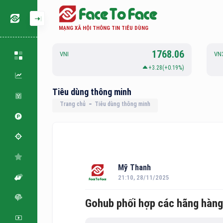
MẠNG XÃ HỘI THÔNG TIN TIÊU DÙNG
126.88
1768.06
VNI
VN
.06(+0.05%)
+3.28(+0.19%)
Tiêu dùng thông minh
Trang chủ
Tiêu dùng thông minh
Mỹ Thanh
21:10, 28/11/2025
Gohub phối hợp các hãng hàng 