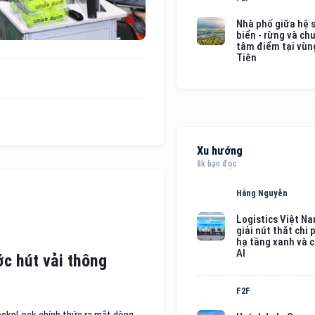
Nhà phố giữa hệ s
biển - rừng và ch
tâm điểm tại vùng
Tiên
Xu hướng
8k bạn đọc
Hằng Nguyễn
Logistics Việt N
giải nút thắt chi 
hạ tầng xanh và 
AI
ớc hút vải thông
F2F