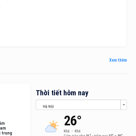
Xem thêm
Thời tiết hôm nay
Hà Nội
26°
lãm
nam
Khá
•
Khá
i trung