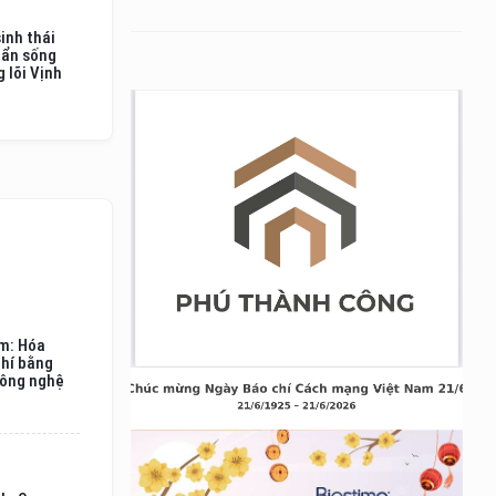
inh thái
uẩn sống
 lõi Vịnh
am: Hóa
phí bằng
công nghệ