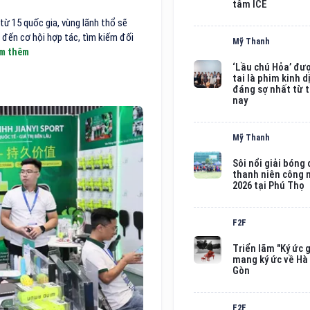
tâm ICE
ừ 15 quốc gia, vùng lãnh thổ sẽ
đến cơ hội hợp tác, tìm kiếm đối
Mỹ Thanh
m thêm
‘Lầu chú Hỏa’ đư
tai là phim kinh d
đáng sợ nhất từ 
nay
Mỹ Thanh
Sôi nổi giải bóng
thanh niên công
2026 tại Phú Thọ
F2F
Triển lãm "Ký ức g
mang ký ức về Hà 
Gòn
F2F