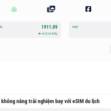
1911.09
30
HNX
+8.3(+0.44%)
không nâng trải nghiệm bay với eSIM du lịch