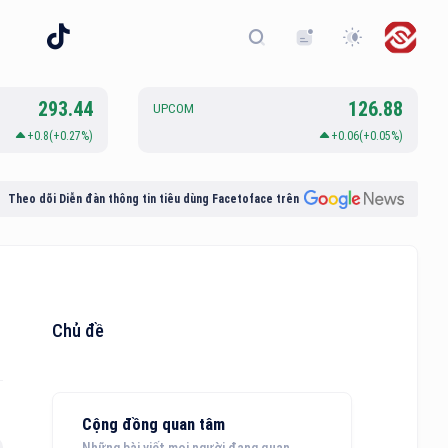
293.44
126.88
UPCOM
+0.8(+0.27%)
+0.06(+0.05%)
Theo dõi Diễn đàn thông tin tiêu dùng Facetoface trên
Chủ đề
Cộng đồng quan tâm
Những bài viết mọi người đang quan