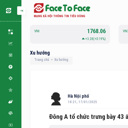
MẠNG XÃ HỘI THÔNG TIN TIÊU DÙNG
126.88
1768.06
VNI
VN
.06(+0.05%)
+3.28(+0.19%)
Xu hướng
Trang chủ
Xu hướng
Hà Nội phố
18:21, 17/01/2025
Đông A tổ chức trưng bày 43 ấ