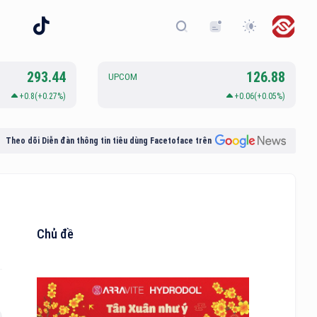
293.44
126.88
UPCOM
+0.8(+0.27%)
+0.06(+0.05%)
Theo dõi Diễn đàn thông tin tiêu dùng Facetoface trên
Chủ đề