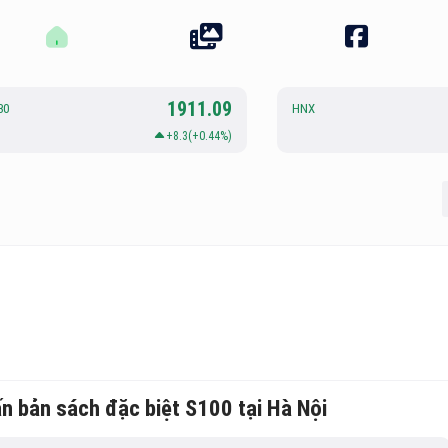
1911.09
30
HNX
+8.3(+0.44%)
n bản sách đặc biệt S100 tại Hà Nội