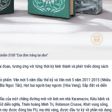
phẩm S100 "Con Bim trắng tai đen".
i đoạn, tương ứng với từng thời kỳ hình thành và phát triển dòng sách
 ấn phẩm: Văn mới 5 năm đầu thế kỷ và Văn mới 5 năm 2011-2015 (Nhiều
 (Bùi Ngọc Tấn); Hạt bụi người bay ngược (Hòa Vang); Sắp đặt và diễn
 đầu của một chặng đường mới với Anh em nhà Karamazov, Kiêu hãnh và
Sở diễn nghĩa, Thiên hoàng Minh Trị, Robinson Crusoe, Khát vọng sống,
ản này được đóng bìa PU, mạ nhũ vàng, được đầu tư kỹ về phần nội dung