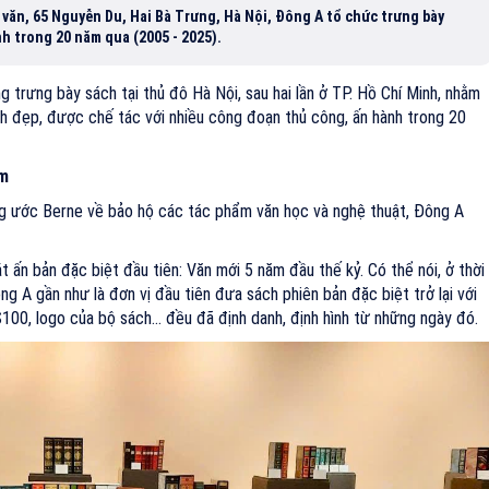
à văn, 65 Nguyễn Du, Hai Bà Trưng, Hà Nội, Đông A tổ chức trưng bày
h trong 20 năm qua (2005 - 2025).
 trưng bày sách tại thủ đô Hà Nội, sau hai lần ở TP. Hồ Chí Minh, nhằm
ách đẹp, được chế tác với nhiều công đoạn thủ công, ấn hành trong 20
ầm
 ước Berne về bảo hộ các tác phẩm văn học và nghệ thuật, Đông A
 ấn bản đặc biệt đầu tiên: Văn mới 5 năm đầu thế kỷ. Có thể nói, ở thời
g A gần như là đơn vị đầu tiên đưa sách phiên bản đặc biệt trở lại với
100, logo của bộ sách... đều đã định danh, định hình từ những ngày đó.