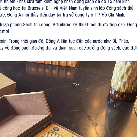
nh Khiêm - nhà sưu tầm kiêm nghệ nhân đóng sách đã có 15 năm kinh
công học tại Brussels, Bỉ - về Việt Nam tuyển sinh lớp đóng sách thủ
tức, Đông A mời thầy đến dạy tại trụ sở công ty ở TP. Hồ Chí Minh.
 lập phòng Sách thủ công. Với những kỹ thuật mới được tiếp cận, Đông
 mới.
ản. Trong thời gian đó, Đông A liên tục đến các nước như Bỉ, Pháp,
hầy về đóng sách đương đại và tham quan các xưởng đóng sách, các đợ