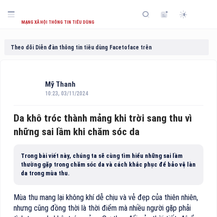
MẠNG XÃ HỘI THÔNG TIN TIÊU DÙNG
Theo dõi Diễn đàn thông tin tiêu dùng Facetoface trên
Mỹ Thanh
10:23, 03/11/2024
Da khô tróc thành mảng khi trời sang thu vì
những sai lầm khi chăm sóc da
Trong bài viết này, chúng ta sẽ cùng tìm hiểu những sai lầm
thường gặp trong chăm sóc da và cách khắc phục để bảo vệ làn
da trong mùa thu.
Mùa thu mang lại không khí dễ chịu và vẻ đẹp của thiên nhiên,
nhưng cũng đồng thời là thời điểm mà nhiều người gặp phải