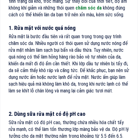
tình trạng da khô, tróc mảng. Sự thay đổi của thời tiết, độ ẩm
không khí giảm và những thói quen
chăm sóc da
không đúng
cách có thể khiến làn da bạn trở nên xỉn màu, kém sức sống.
1. Rửa mặt với nước quá nóng
Rửa mặt là bước đầu tiên và rất quan trọng trong quy trình
chăm sóc da. Nhiều người có thói quen sử dụng nước nóng để
rửa mặt nhằm làm sạch bụi bẩn và dầu thừa. Tuy nhiên, nước
quá nóng có thể làm hỏng hàng rào bảo vệ tự nhiên của da,
khiến da mất đi độ ẩm cần thiết. Khi lớp dầu tự nhiên bị tẩy đi,
da sẽ cảm thấy khô ráp và căng tức. Để khắc phục, bạn nên sử
dụng nước ấm hoặc nước lạnh để rửa mặt. Nước ấm giúp làm
sạch hiệu quả mà không làm khô da, trong khi nước lạnh có thể
làm se khít lỗ chân lông và mang lại cảm giác tươi mát.
2. Dùng sữa rửa mặt có độ pH cao
Sữa rửa mặt có độ pH cao, thường chứa nhiều hóa chất tẩy
rửa mạnh, có thể làm tổn thương lớp màng bảo vệ da. Độ pH lý
tưởng cho da mặt thường nằm trong khoảng từ 5.5 đến 6.5.