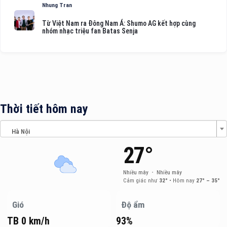
Nhung Tran
Từ Việt Nam ra Đông Nam Á: Shumo AG kết hợp cùng
nhóm nhạc triệu fan Batas Senja
Thời tiết hôm nay
Hà Nội
27°
Nhiều mây
•
Nhiều mây
Cảm giác như
32°
•
Hôm nay
27° – 35°
Gió
Độ ẩm
TB 0 km/h
93%