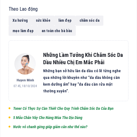
Theo Lao động
Xu hướng
sức khỏe
làm đẹp
chăm sóc da
mẹo làm đẹp
an toàn cho bà bầu
Những Lầm Tưởng Khi Chăm Sóc Da
Dầu Nhiều Chị Em Mắc Phải
Những bạn sở hữu làn da dầu có lẽ từng nghe
qua những lời khuyên như “da dầu không cần
Huyen Minh
kem dưỡng ẩm” hay “da dầu cần rửa mặt
07:45, 18/10/2024
thường xuyên”.
Toner Có Thực Sự Cần Thiết Cho Quy Trình Chăm Sóc Da Của Bạn
5 Mẫu Chân Váy Cho Nàng Mùa Thu Dịu Dàng
Nước vỏ chanh gừng giúp giảm cân như thế nào?