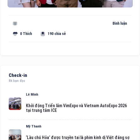
Bình luận
0 Thích
190 chia sẻ
Check-in
8k bạn đọc
Lê Minh
Khởi động Triển lãm VimExpo và Vietnam AutoExpo 2026
tại trung tâm ICE
Mỹ Thanh
‘Lầu chú Hỏa’ được truyền tai là phim kinh dị Việt đáng sợ