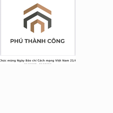
g Long Giang
&TT cấp ngày 05/04/2022
nh Xuân, Hà Nội