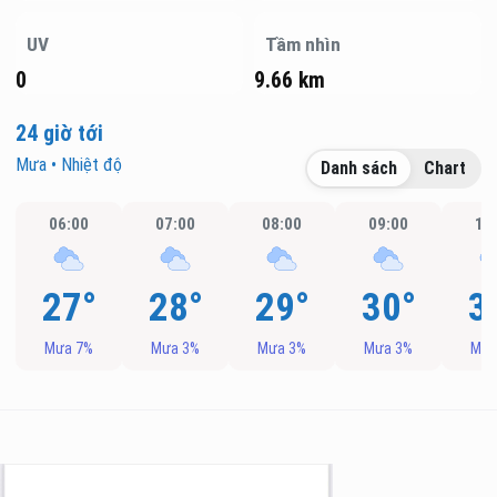
UV
Tầm nhìn
0
9.66 km
24 giờ tới
Mưa • Nhiệt độ
Danh sách
Chart
06:00
07:00
08:00
09:00
10
27°
28°
29°
30°
3
Mưa 7%
Mưa 3%
Mưa 3%
Mưa 3%
Mưa