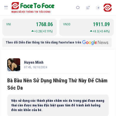
MẠNG XÃ HỘI THÔNG TIN TIÊU DÙNG
1768.06
1911.09
VNI
VN30
+3.28(+0.19%)
+8.3(+0.44%)
Theo dõi Diễn đàn thông tin tiêu dùng Facetoface trên
Huyen Minh
07:45, 18/10/2024
Bà Bầu Nên Sử Dụng Những Thứ Này Để Chăm
Sóc Da
Việc sử dụng các thành phần chăm sóc da trong giai đoạn mang
thai cần được mẹ bầu đặc biệt quan tâm để tránh ảnh hưởng
đến sức khỏe của bé.