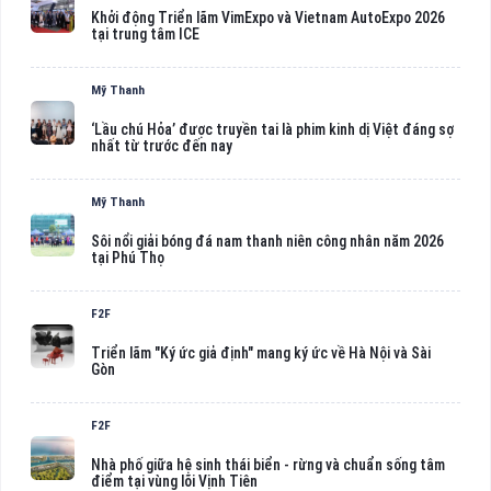
Khởi động Triển lãm VimExpo và Vietnam AutoExpo 2026
tại trung tâm ICE
Mỹ Thanh
‘Lầu chú Hỏa’ được truyền tai là phim kinh dị Việt đáng sợ
nhất từ trước đến nay
Mỹ Thanh
Sôi nổi giải bóng đá nam thanh niên công nhân năm 2026
tại Phú Thọ
F2F
Triển lãm "Ký ức giả định" mang ký ức về Hà Nội và Sài
Gòn
F2F
Nhà phố giữa hệ sinh thái biển - rừng và chuẩn sống tâm
điểm tại vùng lõi Vịnh Tiên