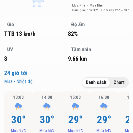
Mưa Nhẹ
•
Mưa Nhẹ
Cảm giác như
37°
•
Hôm nay
25° – 31°
Gió
Độ ẩm
TTB 13 km/h
82%
UV
Tầm nhìn
8
9.66 km
24 giờ tới
Mưa • Nhiệt độ
Danh sách
Chart
13:00
14:00
15:00
16:00
17
30°
30°
29°
29°
2
Mưa 97%
Mưa 55%
Mưa 62%
Mưa 64%
Mưa