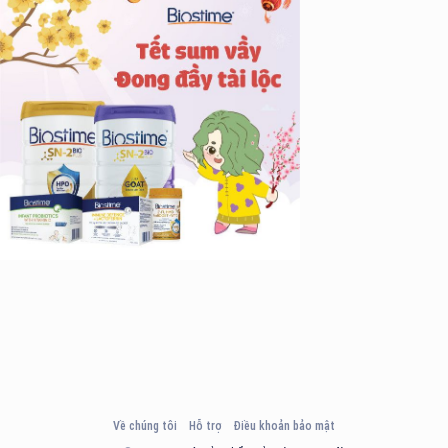
g Long Giang
&TT cấp ngày 05/04/2022
nh Xuân, Hà Nội
Về chúng tôi
Hỗ trợ
Điều khoản bảo mật