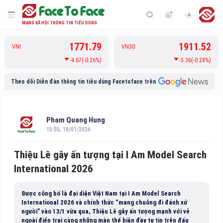
MẠNG XÃ HỘI THÔNG TIN TIÊU DÙNG
1771.79
1911.52
VNI
VN30
-4.67(-0.26%)
-5.36(-0.28%)
Theo dõi Diễn đàn thông tin tiêu dùng Facetoface trên
Pham Quang Hung
15:55, 18/01/2026
Thiệu Lê gây ấn tượng tại I Am Model Search
International 2026
Được công bố là đại diện Việt Nam tại I Am Model Search
International 2026 và chính thức “mang chuông đi đánh xứ
người” vào 13/1 vừa qua, Thiệu Lê gây ấn tượng mạnh với vẻ
ngoài điển trai cùng những màn thể hiện đầy tự tin trên đấu