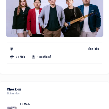
Bình luận
0 Thích
188 chia sẻ
Check-in
8k bạn đọc
Lê Minh