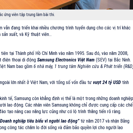
ác ứng viên tập trung làm bài thi.
 vẫn đang triển khai nhiều chương trình tuyển dụng cho các vị trí khác
 sản xuất; và Kỹ thuật viên…
tiên tại Thành phố Hồ Chí Minh vào năm 1995. Sau đó, vào năm 2008,
 điện thoại di động
Samsung Electronics Việt Nam
(SEV) tại Bắc Ninh.
 Việt Nam bao gồm
6 nhà máy, 1 trung tâm Nghiên cứu & Phát triển (R&D
 ngoài lớn nhất ở Việt Nam, với tổng số vốn đầu tư
vượt 24 tỷ USD
tính
kinh tế, Samsung còn khẳng định vị thế là một trong những doanh nghiệ
gười lao động. Các nhân viên Samsung không chỉ được cung cấp các chế
o tạo nâng cao năng lực cũng như có lộ trình thăng tiến rõ ràng.
Doanh nghiệp tiêu biểu vì người lao động”
từ năm 2017 và nhận Bằng
rong công tác chăm lo đời sống và đảm bảo quyền lợi cho người lao