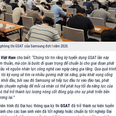
phòng thi GSAT của Samsung đợt I năm 2026.
 Việt Nam
cho biết:
“Chúng tôi tin rằng kỳ tuyển dụng GSAT lần này
n thuần, mà còn là bước đi quan trọng để chuẩn bị cho giai đoạn phát
cầu về nguồn nhân lực công nghệ cao ngày càng gia tăng. Qua quá trìn
tôi kỳ vọng sẽ tìm ra nhiều gương mặt tài năng, giàu khát vọng cống
à khởi đầu, bởi sau đó Samsung sẽ tiếp tục đầu tư vào đào tạo, phát
iệc chuyên nghiệp để mỗi cá nhân có thể phát huy tối đa năng lực của
ó thể trở thành lực lượng nòng cốt đóng góp cho sự phát triển bền
ơng lai.”
iên trình độ Đại học thông qua kỳ thi
GSAT
đã trở thành sự kiện tuyển
ành cho các bạn sinh viên đã tốt nghiệp hoặc chuẩn bị tốt nghiệp Đại