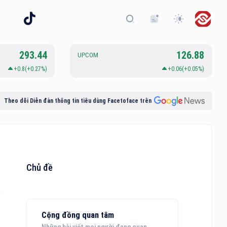
293.44
126.88
UPCOM
+0.8(+0.27%)
+0.06(+0.05%)
Theo dõi Diễn đàn thông tin tiêu dùng Facetoface trên
Chủ đề
Cộng đồng quan tâm
Những bài viết mọi người đang quan