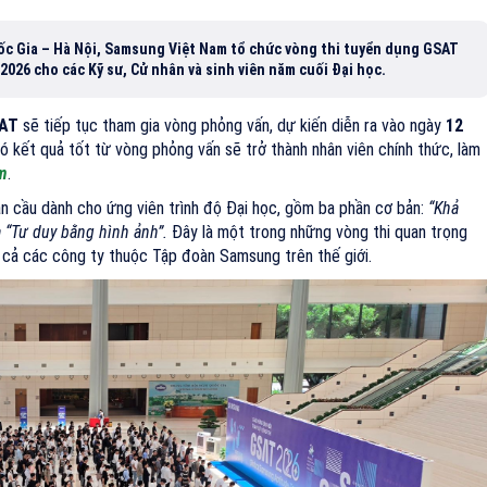
uốc Gia – Hà Nội, Samsung Việt Nam tổ chức vòng thi tuyển dụng GSAT
2026 cho các Kỹ sư, Cử nhân và sinh viên năm cuối Đại học.
AT
sẽ tiếp tục tham gia vòng phỏng vấn, dự kiến diễn ra vào ngày
12
có kết quả tốt từ vòng phỏng vấn sẽ trở thành nhân viên chính thức, làm
m
.
n cầu dành cho ứng viên trình độ Đại học, gồm ba phần cơ bản:
“Khả
à “Tư duy bằng hình ảnh”.
Đây là một trong những vòng thi quan trọng
t cả các công ty thuộc Tập đoàn Samsung trên thế giới.