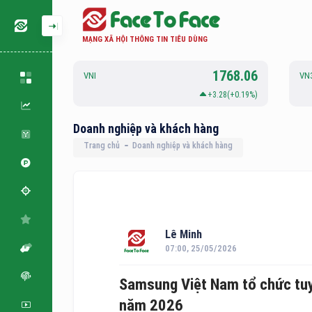
MẠNG XÃ HỘI THÔNG TIN TIÊU DÙNG
126.88
1768.06
VNI
VN
.06(+0.05%)
+3.28(+0.19%)
Doanh nghiệp và khách hàng
Trang chủ
Doanh nghiệp và khách hàng
Lê Minh
07:00, 25/05/2026
Samsung Việt Nam tổ chức tuyể
năm 2026