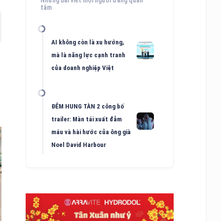
tâm
AI không còn là xu hướng,
mà là năng lực cạnh tranh
của doanh nghiệp Việt
ĐÊM HUNG TÀN 2 công bố
trailer: Màn tái xuất đẫm
máu và hài hước của ông già
Noel David Harbour