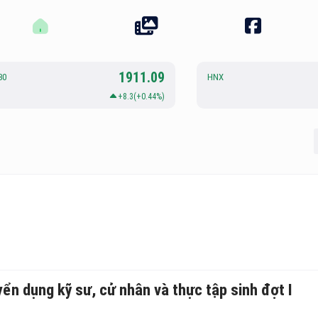
1911.09
30
HNX
+8.3(+0.44%)
n dụng kỹ sư, cử nhân và thực tập sinh đợt I