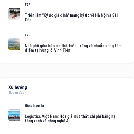
F2F
Triển lãm "Ký ức giả định" mang ký ức về Hà Nội và Sài
Gòn
F2F
Nhà phố giữa hệ sinh thái biển - rừng và chuẩn sống tâm
điểm tại vùng lõi Vịnh Tiên
Xu hướng
8k bạn đọc
Hằng Nguyễn
Logistics Việt Nam: Hóa giải nút thắt chi phí bằng hạ
tầng xanh và công nghệ AI