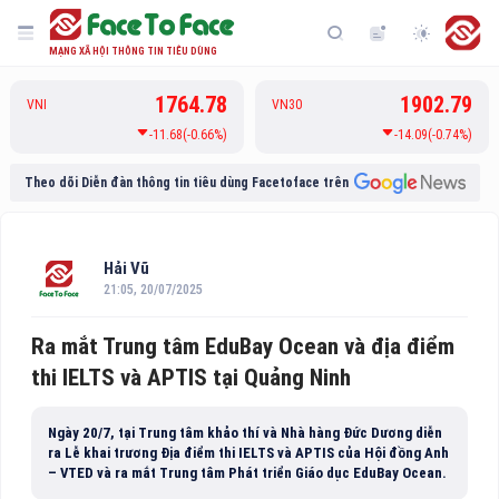
MẠNG XÃ HỘI THÔNG TIN TIÊU DÙNG
1764.78
1902.79
VNI
VN30
-11.68(-0.66%)
-14.09(-0.74%)
Theo dõi Diễn đàn thông tin tiêu dùng Facetoface trên
Hải Vũ
21:05, 20/07/2025
Ra mắt Trung tâm EduBay Ocean và địa điểm
thi IELTS và APTIS tại Quảng Ninh
Ngày 20/7, tại Trung tâm khảo thí và Nhà hàng Đức Dương diễn
ra Lễ khai trương Địa điểm thi IELTS và APTIS của Hội đồng Anh
– VTED và ra mắt Trung tâm Phát triển Giáo dục EduBay Ocean.