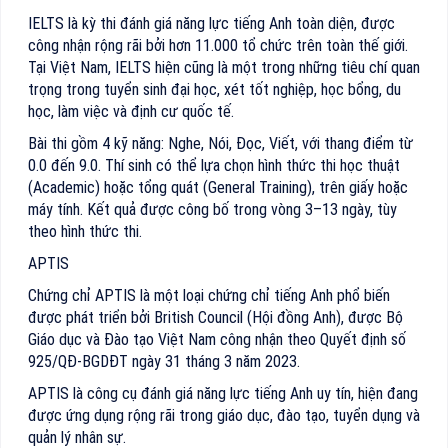
IELTS là kỳ thi đánh giá năng lực tiếng Anh toàn diện, được
công nhận rộng rãi bởi hơn 11.000 tổ chức trên toàn thế giới.
Tại Việt Nam, IELTS hiện cũng là một trong những tiêu chí quan
trọng trong tuyển sinh đại học, xét tốt nghiệp, học bổng, du
học, làm việc và định cư quốc tế.
Bài thi gồm 4 kỹ năng: Nghe, Nói, Đọc, Viết, với thang điểm từ
0.0 đến 9.0. Thí sinh có thể lựa chọn hình thức thi học thuật
(Academic) hoặc tổng quát (General Training), trên giấy hoặc
máy tính. Kết quả được công bố trong vòng 3–13 ngày, tùy
theo hình thức thi.
APTIS
Chứng chỉ APTIS là một loại chứng chỉ tiếng Anh phổ biến
được phát triển bởi British Council (Hội đồng Anh), được Bộ
Giáo dục và Đào tạo Việt Nam công nhận theo Quyết định số
925/QĐ-BGDĐT ngày 31 tháng 3 năm 2023.
APTIS là công cụ đánh giá năng lực tiếng Anh uy tín, hiện đang
được ứng dụng rộng rãi trong giáo dục, đào tạo, tuyển dụng và
quản lý nhân sự.