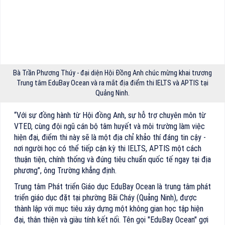
Bà Trần Phương Thúy - đại diện Hội Đồng Anh chúc mừng khai trương
Trung tâm EduBay Ocean và ra mắt địa điểm thi IELTS và APTIS tại
Quảng Ninh.
“Với sự đồng hành từ Hội đồng Anh, sự hỗ trợ chuyên môn từ
VTED, cùng đội ngũ cán bộ tâm huyết và môi trường làm việc
hiện đại, điểm thi này sẽ là một địa chỉ khảo thí đáng tin cậy -
nơi người học có thể tiếp cận kỳ thi IELTS, APTIS một cách
thuận tiện, chính thống và đúng tiêu chuẩn quốc tế ngay tại địa
phương”, ông Trường khẳng định.
Trung tâm Phát triển Giáo dục EduBay Ocean là trung tâm phát
triển giáo dục đặt tại phường Bãi Cháy (Quảng Ninh), được
thành lập với mục tiêu xây dựng một không gian học tập hiện
đại, thân thiện và giàu tính kết nối. Tên gọi "EduBay Ocean" gợi