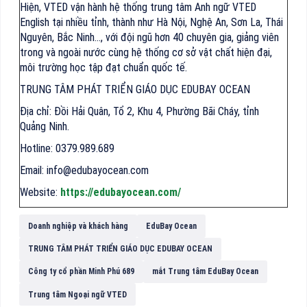
Hiện, VTED vận hành hệ thống trung tâm Anh ngữ VTED
English tại nhiều tỉnh, thành như Hà Nội, Nghệ An, Sơn La, Thái
Nguyên, Bắc Ninh…, với đội ngũ hơn 40 chuyên gia, giảng viên
trong và ngoài nước cùng hệ thống cơ sở vật chất hiện đại,
môi trường học tập đạt chuẩn quốc tế.
TRUNG TÂM PHÁT TRIỂN GIÁO DỤC EDUBAY OCEAN
Địa chỉ: Đồi Hải Quân, Tổ 2, Khu 4, Phường Bãi Cháy, tỉnh
Quảng Ninh.
Hotline: 0379.989.689
Email: info@edubayocean.com
Website:
https://edubayocean.com/
Doanh nghiệp và khách hàng
EduBay Ocean
TRUNG TÂM PHÁT TRIỂN GIÁO DỤC EDUBAY OCEAN
Công ty cổ phần Minh Phú 689
mắt Trung tâm EduBay Ocean
Trung tâm Ngoại ngữ VTED