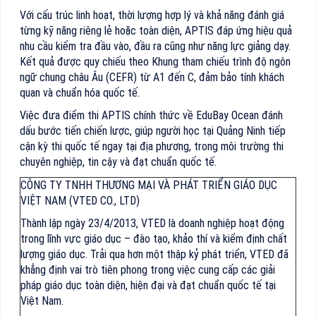
Với cấu trúc linh hoạt, thời lượng hợp lý và khả năng đánh giá
từng kỹ năng riêng lẻ hoặc toàn diện, APTIS đáp ứng hiệu quả
nhu cầu kiểm tra đầu vào, đầu ra cũng như năng lực giảng dạy.
Kết quả được quy chiếu theo Khung tham chiếu trình độ ngôn
ngữ chung châu Âu (CEFR) từ A1 đến C, đảm bảo tính khách
quan và chuẩn hóa quốc tế.
Việc đưa điểm thi APTIS chính thức về EduBay Ocean đánh
dấu bước tiến chiến lược, giúp người học tại Quảng Ninh tiếp
cận kỳ thi quốc tế ngay tại địa phương, trong môi trường thi
chuyên nghiệp, tin cậy và đạt chuẩn quốc tế.
CÔNG TY TNHH THƯƠNG MẠI VÀ PHÁT TRIỂN GIÁO DỤC
VIỆT NAM (VTED CO., LTD)
Thành lập ngày 23/4/2013, VTED là doanh nghiệp hoạt động
trong lĩnh vực giáo dục – đào tạo, khảo thí và kiểm định chất
lượng giáo dục. Trải qua hơn một thập kỷ phát triển, VTED đã
khẳng định vai trò tiên phong trong việc cung cấp các giải
pháp giáo dục toàn diện, hiện đại và đạt chuẩn quốc tế tại
Việt Nam.