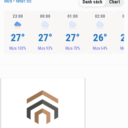
Mưa • Nhiệt độ
Danh sách
Chart
23:00
00:00
01:00
02:00
03
27°
27°
27°
26°
2
Mưa 100%
Mưa 93%
Mưa 70%
Mưa 64%
Mưa