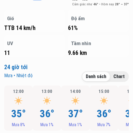
Cảm giác như
46°
•
Hôm nay
28° – 37°
Gió
Độ ẩm
TTB 14 km/h
61%
UV
Tầm nhìn
11
9.66 km
24 giờ tới
Mưa • Nhiệt độ
Danh sách
Chart
12:00
13:00
14:00
15:00
16
35°
36°
37°
36°
3
Mưa 8%
Mưa 1%
Mưa 1%
Mưa 7%
Mưa