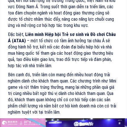
quả, kết nối sâu rộng thị trường Trung Quốc, Việt Nam và khu
vực Đông Nam Á. Trong suốt thời gian diễn ra triển lãm, các
tọa đàm chuyên ngành và hoạt động giao thương cũng sẽ
được tổ chức nhằm thúc đẩy, nâng cao năng lực chuỗi cung
ứng và mở rộng cơ hội hợp tác trong khu vực.
Đặc biệt,
Liên minh Hiệp hội Trẻ sơ sinh và Đồ chơi Châu
Á (ATAA)
– một tổ chức có tầm ảnh hưởng tại châu Á sẽ
đồng hành hỗ trợ, kết nối các đoàn đại biểu hiệp hội và nhà
mua hàng quốc tế tham gia các hoạt động giao thương hiệu
quả, tạo điều kiện giao lưu, trao đổi trực tiếp và đàm phán,
hợp tác với nhà triển lãm.
Bên cạnh đó, triển lãm còn mang đến nhiều hoạt động trải
nghiệm dành cho khách tham quan. Các chương trình như Mini
game và rút thăm trúng thưởng, mang lại những phần quà giá
trị cùng nhiều bất ngờ thú vị dành cho khách tham quan. Qua
đó, khách tham quan không chỉ có cơ hội tiếp cận các sản
phẩm chất lượng và nắm bắt cơ hội kinh doanh mà còn có trải
nghiệm tuyệt vời tại triển lãm.