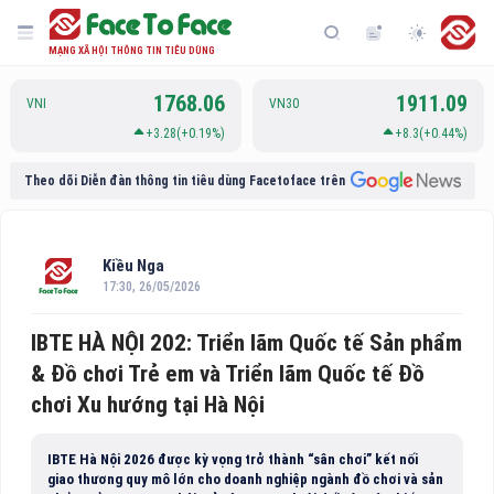
MẠNG XÃ HỘI THÔNG TIN TIÊU DÙNG
1768.06
1911.09
VNI
VN30
+3.28(+0.19%)
+8.3(+0.44%)
Theo dõi Diễn đàn thông tin tiêu dùng Facetoface trên
Kiều Nga
17:30, 26/05/2026
IBTE HÀ NỘI 202: Triển lãm Quốc tế Sản phẩm
& Đồ chơi Trẻ em và Triển lãm Quốc tế Đồ
chơi Xu hướng tại Hà Nội
IBTE Hà Nội 2026 được kỳ vọng trở thành “sân chơi” kết nối
giao thương quy mô lớn cho doanh nghiệp ngành đồ chơi và sản