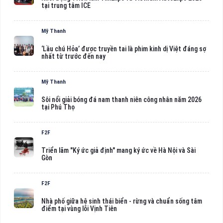
tại trung tâm ICE
Mỹ Thanh
‘Lầu chú Hỏa’ được truyền tai là phim kinh dị Việt đáng sợ
nhất từ trước đến nay
Mỹ Thanh
Sôi nổi giải bóng đá nam thanh niên công nhân năm 2026
tại Phú Thọ
F2F
Triển lãm "Ký ức giả định" mang ký ức về Hà Nội và Sài
Gòn
F2F
Nhà phố giữa hệ sinh thái biển - rừng và chuẩn sống tâm
điểm tại vùng lõi Vịnh Tiên