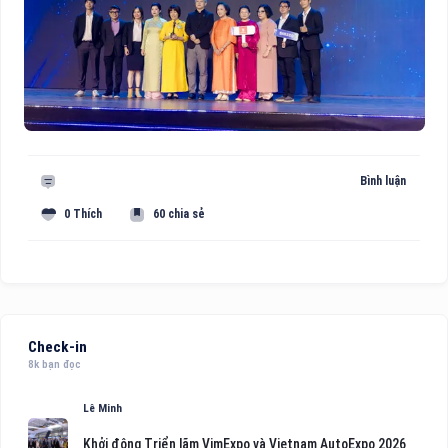
Bình luận
0 Thích
60 chia sẻ
Check-in
8k bạn đọc
Lê Minh
Khởi động Triển lãm VimExpo và Vietnam AutoExpo 2026