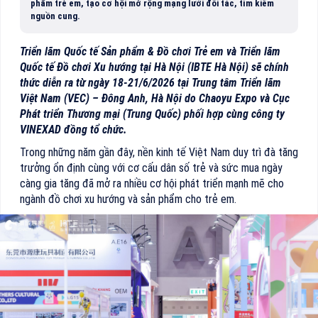
phẩm trẻ em, tạo cơ hội mở rộng mạng lưới đối tác, tìm kiếm
nguồn cung.
Triển lãm Quốc tế Sản phẩm & Đồ chơi Trẻ em và Triển lãm
Quốc tế Đồ chơi Xu hướng tại Hà Nội (IBTE Hà Nội)
sẽ chính
thức diễn ra từ ngày 18-21/6/2026 tại Trung tâm Triển lãm
Việt Nam (VEC) – Đông Anh, Hà Nội do Chaoyu Expo và Cục
Phát triển Thương mại (Trung Quốc) phối hợp cùng công ty
VINEXAD đồng tổ chức.
Trong những năm gần đây, nền kinh tế Việt Nam duy trì đà tăng
trưởng ổn định cùng với cơ cấu dân số trẻ và sức mua ngày
càng gia tăng đã mở ra nhiều cơ hội phát triển mạnh mẽ cho
ngành đồ chơi xu hướng và sản phẩm cho trẻ em.