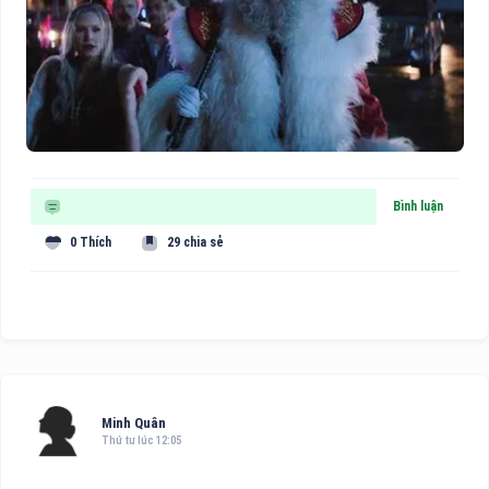
Bình luận
0 Thích
29 chia sẻ
Minh Quân
Thứ tư lúc 12:05