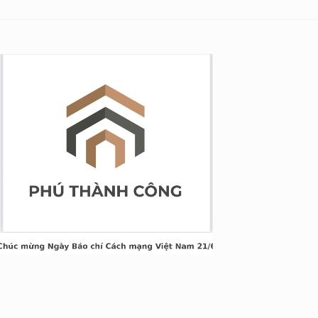
g Long Giang
&TT cấp ngày 05/04/2022
nh Xuân, Hà Nội