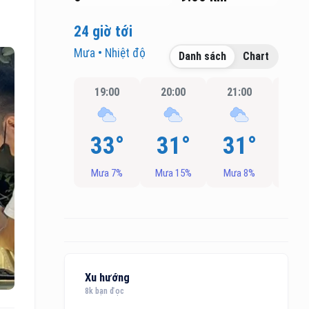
24 giờ tới
Mưa • Nhiệt độ
Danh sách
Chart
19:00
20:00
21:00
22:
33°
31°
31°
3
Mưa 7%
Mưa 15%
Mưa 8%
Mưa
Xu hướng
8k bạn đọc