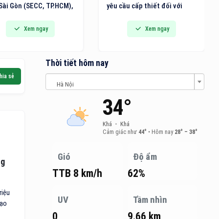
Sài Gòn (SECC, TP.HCM),
yêu cầu cấp thiết đối với
n lãm Quốc tế về Giải
việc nâng cao năng lực
 Văn phòng thông minh,
ngành logistics của Việt
Xem ngay
Xem ngay
t bị, Máy và Văn phòng
Nam. Năng lực logistics
 (VietOffice 2026) sẽ
không chỉ quyết định tốc độ
h thức diễn ra.
lưu chuyển hàng hóa mà còn
Thời tiết hôm nay
quyết định khả năng thu hút
hia sẻ
đầu tư, mở rộng thị trường
Hà Nội
và vị thế của quốc gia trong
34°
chuỗi cung ứng toàn cầu.
Khá
•
Khá
Cảm giác như
44°
•
Hôm nay
28° – 38°
Gió
Độ ẩm
ng
TTB 8 km/h
62%
riệu
UV
Tầm nhìn
mạo
0
9.66 km