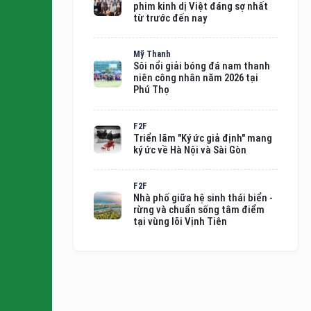
phim kinh dị Việt đáng sợ nhất
từ trước đến nay
Mỹ Thanh
Sôi nổi giải bóng đá nam thanh
niên công nhân năm 2026 tại
Phú Thọ
F2F
Triển lãm "Ký ức giả định" mang
ký ức về Hà Nội và Sài Gòn
F2F
Nhà phố giữa hệ sinh thái biển -
rừng và chuẩn sống tâm điểm
tại vùng lõi Vịnh Tiên