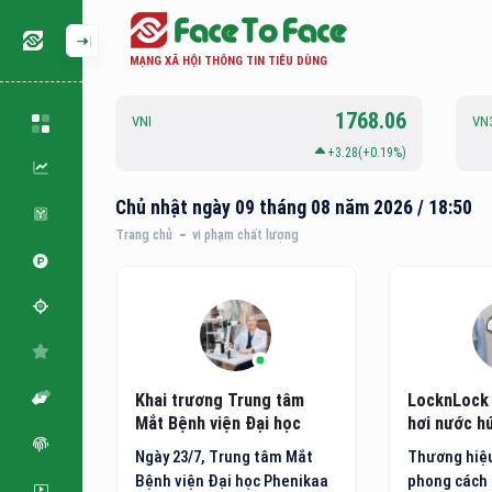
MẠNG XÃ HỘI THÔNG TIN TIÊU DÙNG
126.88
1768.06
VNI
VN
.06(+0.05%)
+3.28(+0.19%)
Chủ nhật ngày 09 tháng 08 năm 2026 / 18:50
Trang chủ
vi phạm chất lượng
m: Hóa
Khai trương Trung tâm
LocknLock 
hí bằng
Mắt Bệnh viện Đại học
hơi nước hú
ông nghệ
Phenikaa
minh thế h
 quốc tế
Ngày 23/7, Trung tâm Mắt
Thương hiệu
đặt ra
Bệnh viện Đại học Phenikaa
phong cách 