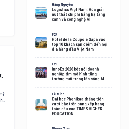
Hằng Nguyễn
Logistics Việt Nam: Hóa giải
nút thắt chi phí bằng hạ tầng
xanh và công nghệ AI
F2F
Hotel de la Coupole Sapa vào
top 10 khách sạn điểm đến nội
địa hàng đầu Việt Nam
F2F
InnoEx 2026 kết nối doanh
nghiệp tìm mô hình tăng
t,
trưởng mới trong làn sóng AI
 mỹ
Lê Minh
Đại học Phenikaa thăng tiến
h...
vượt bậc trên bảng xếp hạng
toàn cầu của TIMES HIGHER
EDUCATION
Nhung Tran