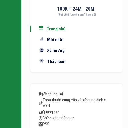
100
K+
24
M
20
M
Bài viết
Lượt xem
Theo dõi
Trang chủ
Mới nhất
Xu hướng
Thảo luận
Về chúng tôi
Thỏa thuận cung cấp và sử dụng dịch vụ
MXH
Quảng cáo
Chính sách riêng tư
RSS