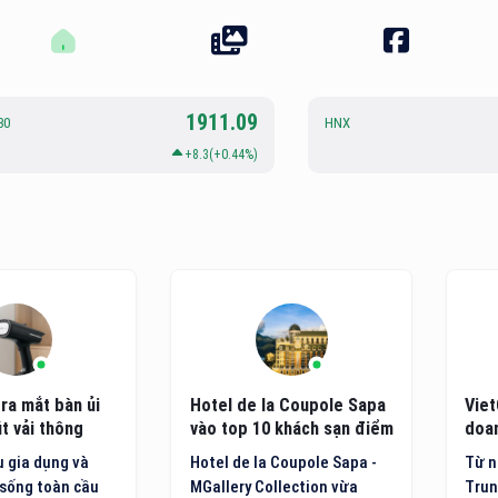
1911.09
30
HNX
+8.3(+0.44%)
ra mắt bàn ủi
Hotel de la Coupole Sapa
Viet
t vải thông
vào top 10 khách sạn điểm
doan
ệ mới
đến nội địa hàng đầu Việt
côn
 gia dụng và
Hotel de la Coupole Sapa -
Từ n
Nam
sống toàn cầu
MGallery Collection vừa
Trun