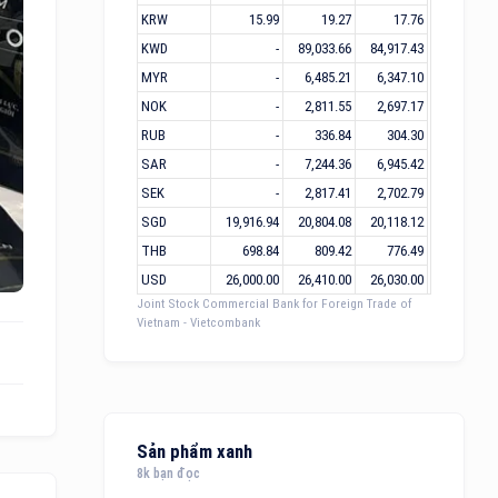
KRW
15.99
19.27
17.76
KWD
-
89,033.66
84,917.43
MYR
-
6,485.21
6,347.10
NOK
-
2,811.55
2,697.17
RUB
-
336.84
304.30
SAR
-
7,244.36
6,945.42
SEK
-
2,817.41
2,702.79
SGD
19,916.94
20,804.08
20,118.12
THB
698.84
809.42
776.49
USD
26,000.00
26,410.00
26,030.00
Joint Stock Commercial Bank for Foreign Trade of
Vietnam - Vietcombank
Sản phẩm xanh
8k bạn đọc