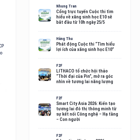
Nhung Tran
Cổng trực tuyến Cuộc thi tìm
hiểu về xăng sinh học E10 sẽ
bắt đầu từ 10h ngày 25/5
Hằng Thu
Phát động Cuộc thi “Tìm hiểu
 CP
lợi ích của xăng sinh học E10”
ao
F2F
LITHACO tổ chức hội thảo
“Thời đại của Pin”, mở ra góc
nhìn về tương lai năng lượng
F2F
Smart City Asia 2026: Kiến tạo
tương lai đô thị thông minh từ
sự kết nối Công nghệ – Hạ tầng
– Con người
F2F