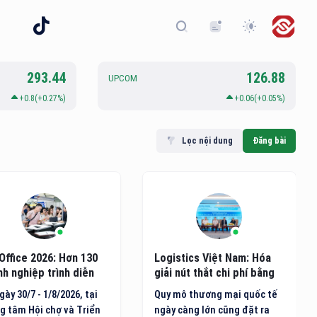
293.44
126.88
UPCOM
+0.8(+0.27%)
+0.06(+0.05%)
Lọc nội dung
Đăng bài
Office 2026: Hơn 130
Logistics Việt Nam: Hóa
h nghiệp trình diễn
giải nút thắt chi phí bằng
g nghệ văn phòng mới
hạ tầng xanh và công nghệ
gày 30/7 - 1/8/2026, tại
Quy mô thương mại quốc tế
AI
g tâm Hội chợ và Triển
ngày càng lớn cũng đặt ra