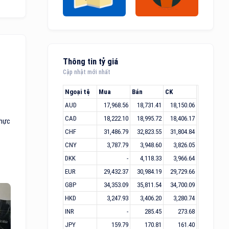
Thông tin tỷ giá
Cập nhật mới nhất
Ngoại tệ
Mua
Bán
CK
AUD
17,968.56
18,731.41
18,150.06
CAD
18,222.10
18,995.72
18,406.17
thực
CHF
31,486.79
32,823.55
31,804.84
CNY
3,787.79
3,948.60
3,826.05
DKK
-
4,118.33
3,966.64
EUR
29,432.37
30,984.19
29,729.66
GBP
34,353.09
35,811.54
34,700.09
HKD
3,247.93
3,406.20
3,280.74
INR
-
285.45
273.68
JPY
159.79
170.81
161.40