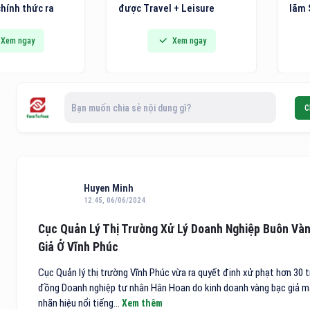
hính thức ra
được Travel + Leisure
lãm 
n ủi hơi nước
Luxury Awards khu vực châu
Triể
 hệ mới tích hợp
Á - Thái Bình Dương 2026
pháp
Xem ngay
Xem ngay
út vải thông
vinh danh trong danh sách
Thiế
 đến các gia
10 khách sạn điểm đến vùng
phẩm
 và người trẻ
nội địa hàng đầu Việt Nam.
chín
ải pháp công
Bạn muốn chia sẻ nội dung gì?
C
i cho việc chăm
Huyen Minh
12:45, 06/06/2024
Cục Quản Lý Thị Trường Xử Lý Doanh Nghiệp Buôn Và
Giả Ở Vĩnh Phúc
Cục Quản lý thị trường Vĩnh Phúc vừa ra quyết định xử phạt hơn 30 t
đồng Doanh nghiệp tư nhân Hân Hoan do kinh doanh vàng bạc giả 
nhãn hiệu nổi tiếng...
Xem thêm