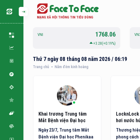
MẠNG XÃ HỘI THÔNG TIN TIÊU DÙNG
126.88
1768.06
VNI
VN
.06(+0.05%)
+3.28(+0.19%)
Thứ 7 ngày 08 tháng 08 năm 2026 / 06:19
Trang chủ
Năm đêm kinh hoàng
m: Hóa
Khai trương Trung tâm
LocknLock 
hí bằng
Mắt Bệnh viện Đại học
hơi nước hú
ông nghệ
Phenikaa
minh thế h
 quốc tế
Ngày 23/7, Trung tâm Mắt
Thương hiệu
đặt ra
Bệnh viện Đại học Phenikaa
phong cách 