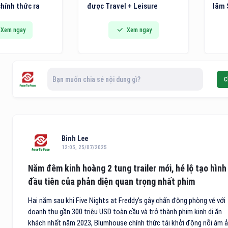
hính thức ra
được Travel + Leisure
lãm 
n ủi hơi nước
Luxury Awards khu vực châu
Triể
 hệ mới tích hợp
Á - Thái Bình Dương 2026
pháp
Xem ngay
Xem ngay
út vải thông
vinh danh trong danh sách
Thiế
 đến các gia
10 khách sạn điểm đến vùng
phẩm
 và người trẻ
nội địa hàng đầu Việt Nam.
chín
ải pháp công
Bạn muốn chia sẻ nội dung gì?
C
i cho việc chăm
Binh Lee
12:05, 25/07/2025
Năm đêm kinh hoàng 2 tung trailer mới, hé lộ tạo hình
đầu tiên của phản diện quan trọng nhất phim
Hai năm sau khi Five Nights at Freddy’s gây chấn động phòng vé với
doanh thu gần 300 triệu USD toàn cầu và trở thành phim kinh dị ăn
khách nhất năm 2023, Blumhouse chính thức tái khởi động nỗi ám 