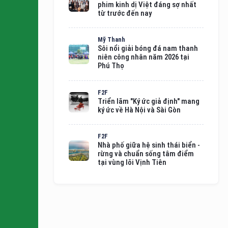
phim kinh dị Việt đáng sợ nhất
từ trước đến nay
Mỹ Thanh
Sôi nổi giải bóng đá nam thanh
niên công nhân năm 2026 tại
Phú Thọ
F2F
Triển lãm "Ký ức giả định" mang
ký ức về Hà Nội và Sài Gòn
F2F
Nhà phố giữa hệ sinh thái biển -
rừng và chuẩn sống tâm điểm
tại vùng lõi Vịnh Tiên