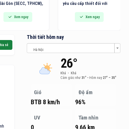
Sài Gòn (SECC, TP.HCM),
yêu cầu cấp thiết đối với
n lãm Quốc tế về Giải
việc nâng cao năng lực
 Văn phòng thông minh,
ngành logistics của Việt
Xem ngay
Xem ngay
t bị, Máy và Văn phòng
Nam. Năng lực logistics
 (VietOffice 2026) sẽ
không chỉ quyết định tốc độ
h thức diễn ra.
lưu chuyển hàng hóa mà còn
Thời tiết hôm nay
quyết định khả năng thu hút
hia sẻ
đầu tư, mở rộng thị trường
Hà Nội
và vị thế của quốc gia trong
26°
chuỗi cung ứng toàn cầu.
Khá
•
Khá
Cảm giác như
31°
•
Hôm nay
27° – 35°
Gió
Độ ẩm
BTB 8 km/h
96%
UV
Tầm nhìn
ảnh
0
9.66 km