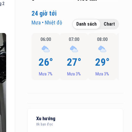
g 2
24 giờ tới
Mưa • Nhiệt độ
Danh sách
Chart
06:00
07:00
08:00
09:
26°
27°
29°
3
Mưa 7%
Mưa 3%
Mưa 3%
Mưa
Xu hướng
8k bạn đọc