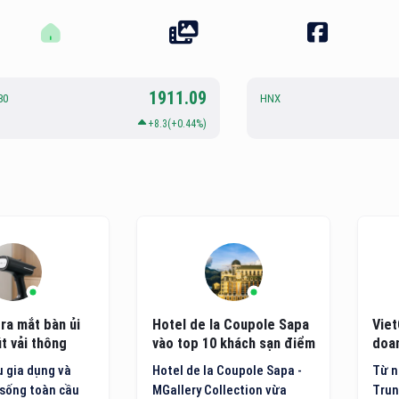
1911.09
30
HNX
+8.3(+0.44%)
ra mắt bàn ủi
Hotel de la Coupole Sapa
Viet
t vải thông
vào top 10 khách sạn điểm
doan
ệ mới
đến nội địa hàng đầu Việt
côn
 gia dụng và
Hotel de la Coupole Sapa -
Từ n
Nam
sống toàn cầu
MGallery Collection vừa
Trun