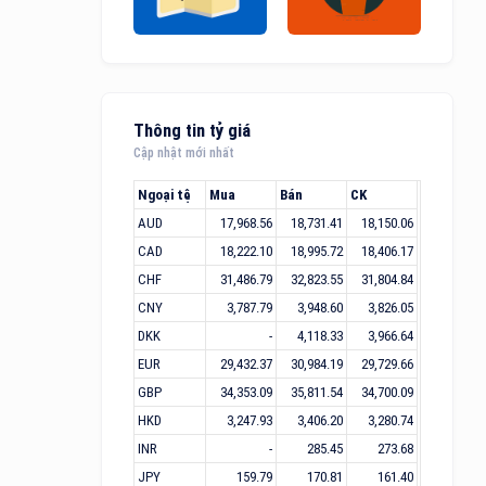
Thông tin tỷ giá
Cập nhật mới nhất
Ngoại tệ
Mua
Bán
CK
AUD
17,968.56
18,731.41
18,150.06
CAD
18,222.10
18,995.72
18,406.17
CHF
31,486.79
32,823.55
31,804.84
CNY
3,787.79
3,948.60
3,826.05
DKK
-
4,118.33
3,966.64
EUR
29,432.37
30,984.19
29,729.66
GBP
34,353.09
35,811.54
34,700.09
HKD
3,247.93
3,406.20
3,280.74
INR
-
285.45
273.68
JPY
159.79
170.81
161.40