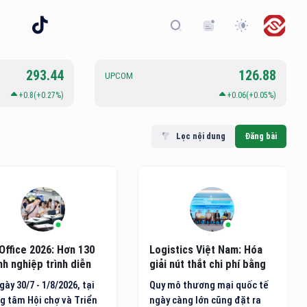
293.44
126.88
UPCOM
+0.8(+0.27%)
+0.06(+0.05%)
Lọc nội dung
Đăng bài
Office 2026: Hơn 130
Logistics Việt Nam: Hóa
h nghiệp trình diễn
giải nút thắt chi phí bằng
g nghệ văn phòng mới
hạ tầng xanh và công nghệ
gày 30/7 - 1/8/2026, tại
Quy mô thương mại quốc tế
AI
g tâm Hội chợ và Triển
ngày càng lớn cũng đặt ra