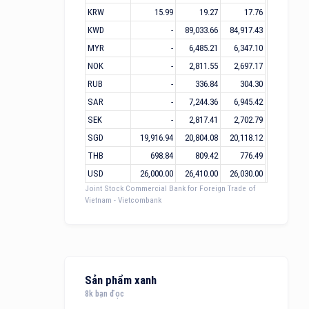
KRW
15.99
19.27
17.76
KWD
-
89,033.66
84,917.43
MYR
-
6,485.21
6,347.10
NOK
-
2,811.55
2,697.17
RUB
-
336.84
304.30
SAR
-
7,244.36
6,945.42
SEK
-
2,817.41
2,702.79
SGD
19,916.94
20,804.08
20,118.12
THB
698.84
809.42
776.49
USD
26,000.00
26,410.00
26,030.00
Joint Stock Commercial Bank for Foreign Trade of
Vietnam - Vietcombank
Sản phẩm xanh
8k bạn đọc