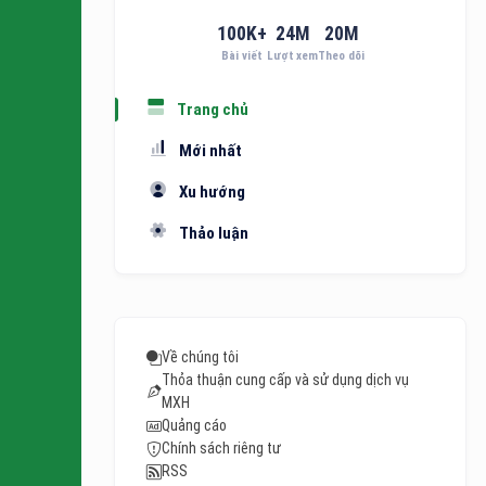
100
K+
24
M
20
M
Bài viết
Lượt xem
Theo dõi
Trang chủ
Mới nhất
Xu hướng
Thảo luận
Về chúng tôi
Thỏa thuận cung cấp và sử dụng dịch vụ
MXH
Quảng cáo
Chính sách riêng tư
RSS