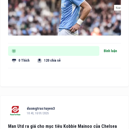
Bình luận
0 Thích
120 chia sẻ
duongtructuyen3
18:40, 10/01/2025
Man Utd ra giá cho mục tiêu Kobbie Mainoo của Chelsea