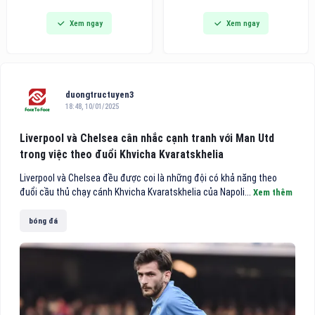
đi vào hoạt động, đánh dấu
dòng bàn ủi hơi nước cầm tay
Xem ngay
Xem ngay
bước phát triển quan trọng
thế hệ mới tích hợp công nghệ
trong chiến lược hoàn thiện hệ
hút vải thông minh, hướng đến
thống chuyên khoa sâu của
các gia đình bận rộn và người
bệnh viện, đồng thời mang
trẻ tìm kiếm giải pháp công
đến cho người dân thêm một
nghệ tiện lợi cho việc chăm
địa chỉ khám, điều trị và phẫu
sóc
duongtructuyen3
thuật mắt chất lượng cao
18:48, 10/01/2025
theo mô hình nhãn khoa
chuyên sâu.
Liverpool và Chelsea cân nhắc cạnh tranh với Man Utd
trong việc theo đuổi Khvicha Kvaratskhelia
Liverpool và Chelsea đều được coi là những đội có khả năng theo
đuổi cầu thủ chạy cánh Khvicha Kvaratskhelia của Napoli...
Xem thêm
bóng đá