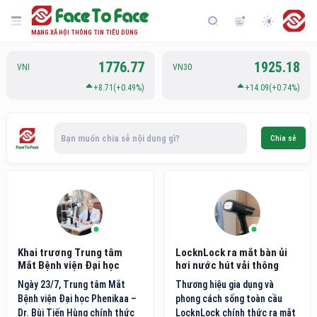
MẠNG XÃ HỘI THÔNG TIN TIÊU DÙNG
1776.77
1925.18
VNI
VN30
+8.71(+0.49%)
+14.09(+0.74%)
Bạn muốn chia sẻ nội dung gì?
Chia sẻ
Khai trương Trung tâm
LocknLock ra mắt bàn ủi
Mắt Bệnh viện Đại học
hơi nước hút vải thông
Phenikaa
minh thế hệ mới
Ngày 23/7, Trung tâm Mắt
Thương hiệu gia dụng và
Bệnh viện Đại học Phenikaa –
phong cách sống toàn cầu
Dr. Bùi Tiến Hùng chính thức
LocknLock chính thức ra mắt