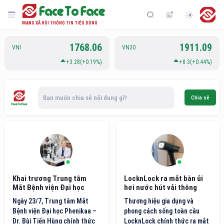
MẠNG XÃ HỘI THÔNG TIN TIÊU DÙNG
1768.06
1911.09
VNI
VN30
+3.28(+0.19%)
+8.3(+0.44%)
Bạn muốn chia sẻ nội dung gì?
Chia sẻ
Khai trương Trung tâm
LocknLock ra mắt bàn ủi
Mắt Bệnh viện Đại học
hơi nước hút vải thông
Phenikaa
minh thế hệ mới
Ngày 23/7, Trung tâm Mắt
Thương hiệu gia dụng và
Bệnh viện Đại học Phenikaa –
phong cách sống toàn cầu
Dr. Bùi Tiến Hùng chính thức
LocknLock chính thức ra mắt