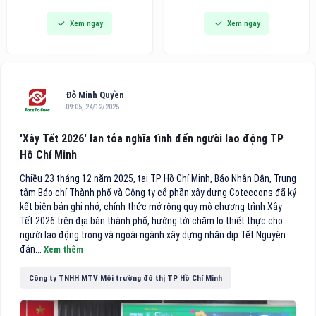
đi vào hoạt động, đánh dấu
dòng bàn ủi hơi nước cầm tay
Xem ngay
Xem ngay
bước phát triển quan trọng
thế hệ mới tích hợp công nghệ
trong chiến lược hoàn thiện hệ
hút vải thông minh, hướng đến
thống chuyên khoa sâu của
các gia đình bận rộn và người
bệnh viện, đồng thời mang
trẻ tìm kiếm giải pháp công
đến cho người dân thêm một
nghệ tiện lợi cho việc chăm
địa chỉ khám, điều trị và phẫu
sóc
Đỗ Minh Quyền
thuật mắt chất lượng cao
09:05, 24/12/2025
theo mô hình nhãn khoa
chuyên sâu.
'Xây Tết 2026' lan tỏa nghĩa tình đến người lao động TP
Hồ Chí Minh
Chiều 23 tháng 12 năm 2025, tại TP Hồ Chí Minh, Báo Nhân Dân, Trung
tâm Báo chí Thành phố và Công ty cổ phần xây dựng Coteccons đã ký
kết biên bản ghi nhớ, chính thức mở rộng quy mô chương trình Xây
Tết 2026 trên địa bàn thành phố, hướng tới chăm lo thiết thực cho
người lao động trong và ngoài ngành xây dựng nhân dịp Tết Nguyên
đán...
Xem thêm
Công ty TNHH MTV Môi trường đô thị TP Hồ Chí Minh