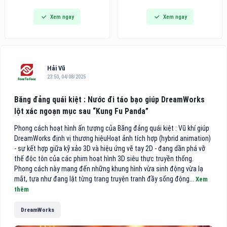
đi vào hoạt động, đánh dấu
dòng bàn ủi hơi nước cầm tay
Xem ngay
Xem ngay
bước phát triển quan trọng
thế hệ mới tích hợp công nghệ
trong chiến lược hoàn thiện hệ
hút vải thông minh, hướng đến
thống chuyên khoa sâu của
các gia đình bận rộn và người
bệnh viện, đồng thời mang
trẻ tìm kiếm giải pháp công
đến cho người dân thêm một
nghệ tiện lợi cho việc chăm
địa chỉ khám, điều trị và phẫu
sóc
Hải Vũ
thuật mắt chất lượng cao
23:50, 04/08/2025
theo mô hình nhãn khoa
chuyên sâu.
Băng đảng quái kiệt : Nước đi táo bạo giúp DreamWorks
lột xác ngoạn mục sau “Kung Fu Panda”
Phong cách hoạt hình ấn tượng của Băng đảng quái kiệt : Vũ khí giúp
DreamWorks định vị thương hiệuHoạt ảnh tích hợp (hybrid animation)
- sự kết hợp giữa kỹ xảo 3D và hiệu ứng vẽ tay 2D - đang dần phá vỡ
thế độc tôn của các phim hoạt hình 3D siêu thực truyền thống.
Phong cách này mang đến những khung hình vừa sinh động vừa lạ
mắt, tựa như đang lật từng trang truyện tranh đầy sống động...
Xem
thêm
DreamWorks