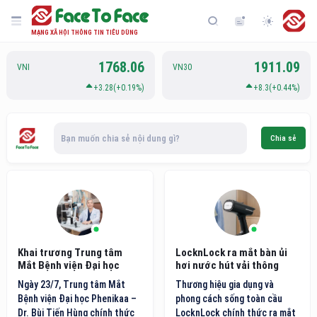
MẠNG XÃ HỘI THÔNG TIN TIÊU DÙNG
1768.06
1911.09
VNI
VN30
+3.28(+0.19%)
+8.3(+0.44%)
Bạn muốn chia sẻ nội dung gì?
Chia sẻ
Khai trương Trung tâm
LocknLock ra mắt bàn ủi
Mắt Bệnh viện Đại học
hơi nước hút vải thông
Phenikaa
minh thế hệ mới
Ngày 23/7, Trung tâm Mắt
Thương hiệu gia dụng và
Bệnh viện Đại học Phenikaa –
phong cách sống toàn cầu
Dr. Bùi Tiến Hùng chính thức
LocknLock chính thức ra mắt