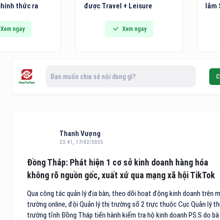
 + Leisure
lãm Sài Gòn (SECC, TP.HCM),
yêu 
ds khu vực châu
Triển lãm Quốc tế về Giải
việc
nh Dương 2026
pháp Văn phòng thông minh,
ngàn
Xem ngay
Xem ngay
rong danh sách
Thiết bị, Máy và Văn phòng
Nam.
n điểm đến vùng
phẩm (VietOffice 2026) sẽ
khôn
g đầu Việt Nam.
chính thức diễn ra.
lưu 
quyế
Bạn muốn chia sẻ nội dung gì?
C
đầu 
và v
chuỗ
Thanh Vượng
23:41, 17/02/2025
Đồng Tháp: Phát hiện 1 cơ sở kinh doanh hàng hóa
không rõ nguồn gốc, xuất xứ qua mạng xã hội TikTok
Qua công tác quản lý địa bàn, theo dõi hoạt động kinh doanh trên m
trường online, đội Quản lý thị trường số 2 trực thuộc Cục Quản lý th
trường tỉnh Đồng Tháp tiến hành kiểm tra hộ kinh doanh PS.S do bà