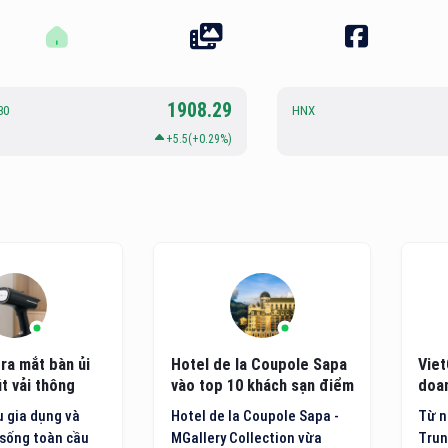
1908.29
30
HNX
+5.5(+0.29%)
a Coupole Sapa
VietOffice 2026: Hơn 130
Logi
 khách sạn điểm
doanh nghiệp trình diễn
giải
a hàng đầu Việt
công nghệ văn phòng mới
hạ t
 Coupole Sapa -
Từ ngày 30/7 - 1/8/2026, tại
Quy 
AI
llection vừa
Trung tâm Hội chợ và Triển
ngày