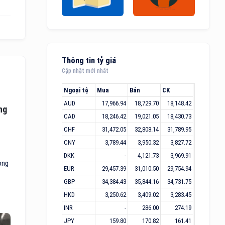
Thông tin tỷ giá
Cập nhật mới nhất
Ngoại tệ
Mua
Bán
CK
AUD
17,966.94
18,729.70
18,148.42
ng
CAD
18,246.42
19,021.05
18,430.73
CHF
31,472.05
32,808.14
31,789.95
CNY
3,789.44
3,950.32
3,827.72
DKK
-
4,121.73
3,969.91
ộng
EUR
29,457.39
31,010.50
29,754.94
GBP
34,384.43
35,844.16
34,731.75
HKD
3,250.62
3,409.02
3,283.45
INR
-
286.00
274.19
JPY
159.80
170.82
161.41