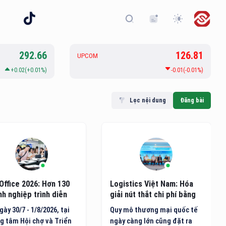
292.66
126.81
UPCOM
+0.02(+0.01%)
-0.01(-0.01%)
Lọc nội dung
Đăng bài
stics Việt Nam: Hóa
Khai trương Trung tâm
 nút thắt chi phí bằng
Mắt Bệnh viện Đại học
ầng xanh và công nghệ
Phenikaa
mô thương mại quốc tế
Ngày 23/7, Trung tâm Mắt
 càng lớn cũng đặt ra
Bệnh viện Đại học Phenikaa