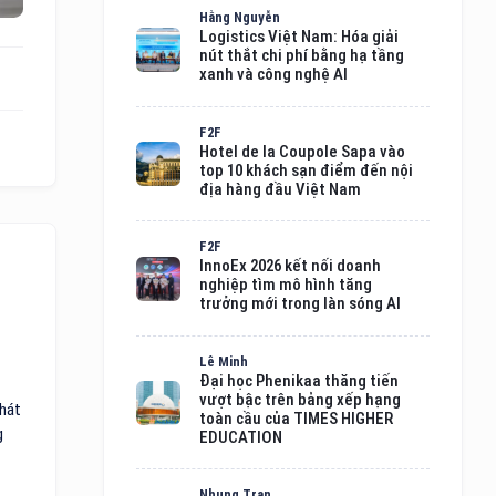
Hằng Nguyễn
Logistics Việt Nam: Hóa giải
nút thắt chi phí bằng hạ tầng
xanh và công nghệ AI
F2F
Hotel de la Coupole Sapa vào
top 10 khách sạn điểm đến nội
địa hàng đầu Việt Nam
F2F
InnoEx 2026 kết nối doanh
nghiệp tìm mô hình tăng
trưởng mới trong làn sóng AI
Lê Minh
Đại học Phenikaa thăng tiến
vượt bậc trên bảng xếp hạng
phát
toàn cầu của TIMES HIGHER
g
EDUCATION
Nhung Tran