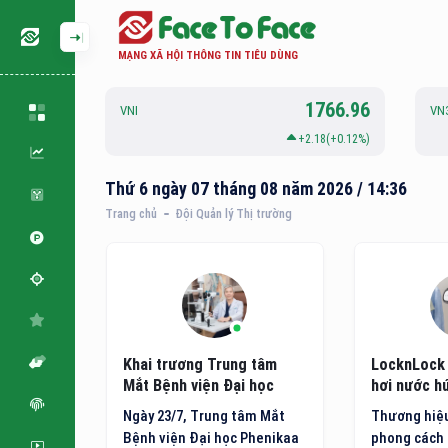
MẠNG XÃ HỘI THÔNG TIN TIÊU DÙNG
126.81
1766.96
VNI
VN
-0.01(-0.01%)
+2.18(+0.12%)
Thứ 6 ngày 07 tháng 08 năm 2026 / 14:36
Trang chủ
Đội Quản lý Thị trường
 tâm
LocknLock ra mắt bàn ủi
Hotel de l
 học
hơi nước hút vải thông
vào top 10
minh thế hệ mới
đến nội đị
âm Mắt
Thương hiệu gia dụng và
Hotel de la
Nam
Phenikaa
phong cách sống toàn cầu
MGallery Co