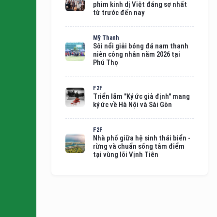
phim kinh dị Việt đáng sợ nhất
từ trước đến nay
Mỹ Thanh
Sôi nổi giải bóng đá nam thanh
niên công nhân năm 2026 tại
Phú Thọ
F2F
Triển lãm "Ký ức giả định" mang
ký ức về Hà Nội và Sài Gòn
F2F
Nhà phố giữa hệ sinh thái biển -
rừng và chuẩn sống tâm điểm
tại vùng lõi Vịnh Tiên