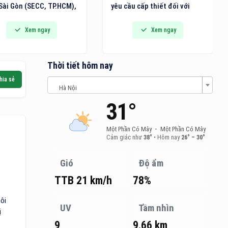
cầu cấp thiết đối với
– Dr. Bùi Tiến Hùng chính
 nâng cao năng lực
thức đi vào hoạt động, đánh
h logistics của Việt
dấu bước phát triển quan
Xem ngay
Xem ngay
 Năng lực logistics
trọng trong chiến lược hoàn
g chỉ quyết định tốc độ
thiện hệ thống chuyên khoa
chuyển hàng hóa mà còn
sâu của bệnh viện, đồng thời
Thời tiết hôm nay
t định khả năng thu hút
mang đến cho người dân
hia sẻ
tư, mở rộng thị trường
thêm một địa chỉ khám, điều
Hà Nội
ị thế của quốc gia trong
trị và phẫu thuật mắt chất
31°
i cung ứng toàn cầu.
lượng cao theo mô hình
nhãn khoa chuyên sâu.
Một Phần Có Mây
•
Một Phần Có Mây
Cảm giác như
38°
•
Hôm nay
26° – 30°
Gió
Độ ẩm
TTB 21 km/h
78%
ôi
UV
Tầm nhìn
ị
9
9.66 km