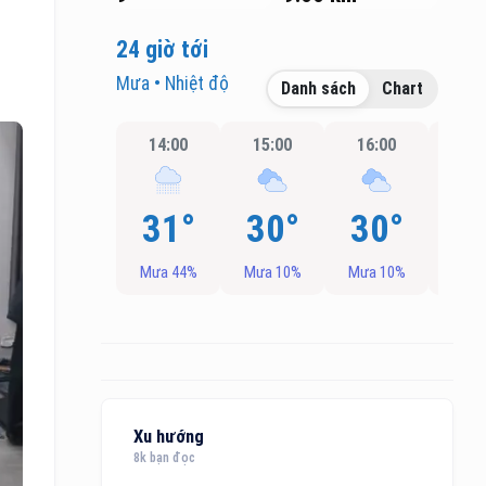
24 giờ tới
Mưa • Nhiệt độ
Danh sách
Chart
14:00
15:00
16:00
17:
31°
30°
30°
3
Mưa 44%
Mưa 10%
Mưa 10%
Mưa
Xu hướng
8k bạn đọc