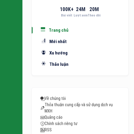
100
K+
24
M
20
M
Bài viết
Lượt xem
Theo dõi
Trang chủ
Mới nhất
Xu hướng
Thảo luận
Về chúng tôi
Thỏa thuận cung cấp và sử dụng dịch vụ
MXH
Quảng cáo
Chính sách riêng tư
RSS