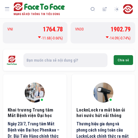
MẠNG XÃ HỘI THÔNG TIN TIÊU DÙNG
1764.78
1902.79
VNI
VN30
-11.68(-0.66%)
-14.09(-0.74%)
Bạn muốn chia sẻ nội dung gì?
Chia sẻ
Khai trương Trung tâm
LocknLock ra mắt bàn ủi
Mắt Bệnh viện Đại học
hơi nước hút vải thông
Phenikaa
minh thế hệ mới
Ngày 23/7, Trung tâm Mắt
Thương hiệu gia dụng và
Bệnh viện Đại học Phenikaa –
phong cách sống toàn cầu
Dr. Bùi Tiến Hùng chính thức
LocknLock chính thức ra mắt