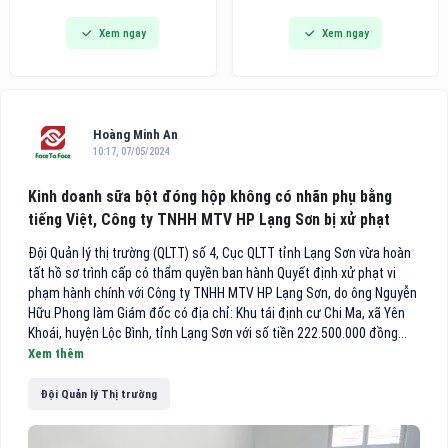
đi vào hoạt động, đánh dấu
dòng bàn ủi hơi nước cầm tay
Xem ngay
Xem ngay
bước phát triển quan trọng
thế hệ mới tích hợp công nghệ
trong chiến lược hoàn thiện hệ
hút vải thông minh, hướng đến
thống chuyên khoa sâu của
các gia đình bận rộn và người
bệnh viện, đồng thời mang
trẻ tìm kiếm giải pháp công
đến cho người dân thêm một
nghệ tiện lợi cho việc chăm
địa chỉ khám, điều trị và phẫu
sóc
Hoàng Minh An
thuật mắt chất lượng cao
10:17, 07/05/2024
theo mô hình nhãn khoa
chuyên sâu.
Kinh doanh sữa bột đóng hộp không có nhãn phụ bằng
tiếng Việt, Công ty TNHH MTV HP Lạng Sơn bị xử phạt
Đội Quản lý thị trường (QLTT) số 4, Cục QLTT tỉnh Lạng Sơn vừa hoàn
tất hồ sơ trình cấp có thẩm quyền ban hành Quyết định xử phạt vi
phạm hành chính với Công ty TNHH MTV HP Lạng Sơn, do ông Nguyễn
Hữu Phong làm Giám đốc có địa chỉ: Khu tái định cư Chi Ma, xã Yên
Khoái, huyện Lộc Bình, tỉnh Lạng Sơn với số tiền 222.500.000 đồng...
Xem thêm
Đội Quản lý Thị trường