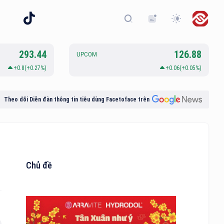
293.44
126.88
UPCOM
+0.8(+0.27%)
+0.06(+0.05%)
Theo dõi Diễn đàn thông tin tiêu dùng Facetoface trên
Chủ đề