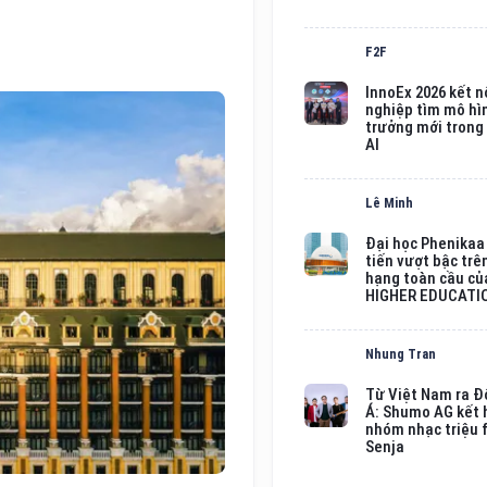
F2F
InnoEx 2026 kết n
nghiệp tìm mô hì
trưởng mới trong
AI
Lê Minh
Đại học Phenikaa
tiến vượt bậc trê
hạng toàn cầu củ
HIGHER EDUCATI
Nhung Tran
Từ Việt Nam ra 
Á: Shumo AG kết 
nhóm nhạc triệu 
Senja