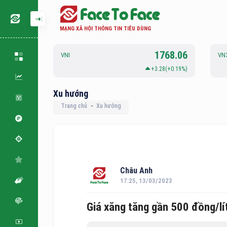
MẠNG XÃ HỘI THÔNG TIN TIÊU DÙNG
126.88
1768.06
VNI
VN
.06(+0.05%)
+3.28(+0.19%)
Xu hướng
Trang chủ
Xu hướng
Châu Anh
17:25, 13/03/2023
Giá xăng tăng gần 500 đồng/lí