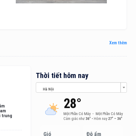
Xem thêm
Thời tiết hôm nay
Hà Nội
28°
lãm
nam
Một Phần Có Mây
•
Một Phần Có Mây
i trung
Cảm giác như
36°
•
Hôm nay
27° – 36°
Gió
Độ ẩm