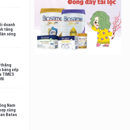
ối doanh
nh tăng
 làn sóng
 thăng
n bảng xếp
a TIMES
ON
Đông Nam
hợp cùng
fan Batas