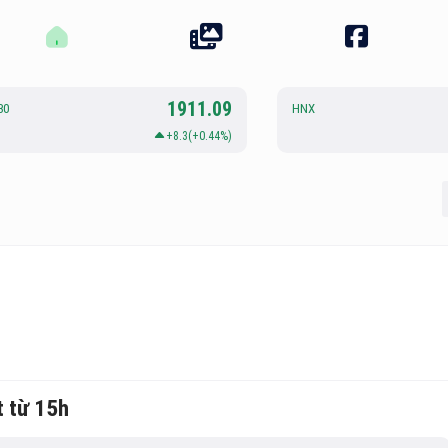
1911.09
30
HNX
+8.3(+0.44%)
t từ 15h