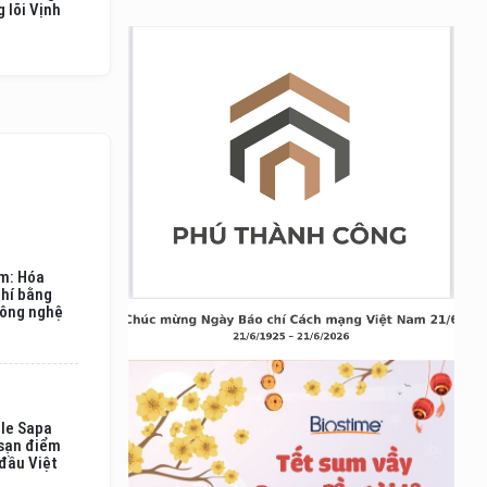
 lõi Vịnh
am: Hóa
phí bằng
công nghệ
ole Sapa
 sạn điểm
 đầu Việt