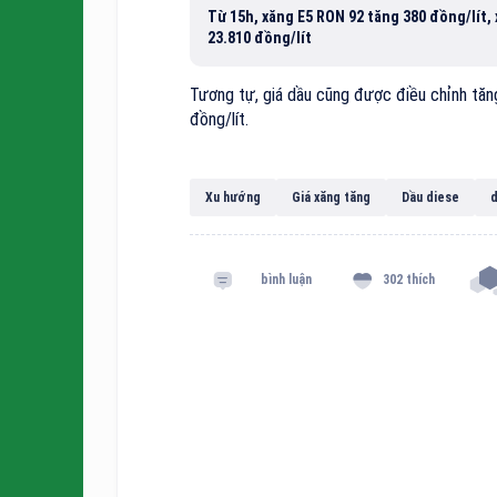
Từ 15h, xăng E5 RON 92 tăng 380 đồng/lít,
23.810 đồng/lít
Tương tự, giá dầu cũng được điều chỉnh tăn
đồng/lít.
Xu hướng
Giá xăng tăng
Dầu diese
d
bình luận
302 thích