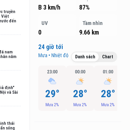
B 3 km/h
87%
ợc truyền
ị Việt
trước đến
UV
Tầm nhìn
0
9.66 km
24 giờ tới
 đá nam
Mưa • Nhiệt độ
 nhân năm
Danh sách
Chart
23:00
00:00
01:00
iả định"
29°
28°
28°
Nội và Sài
Mưa 2%
Mưa 2%
Mưa 2%
inh thái
uẩn sống