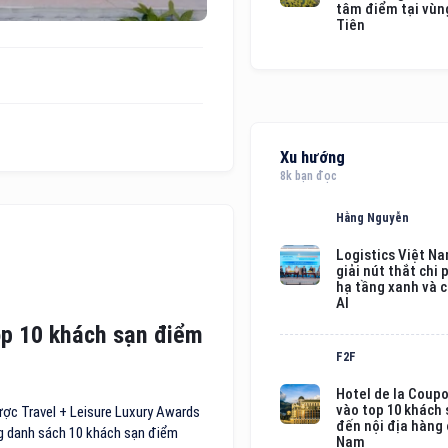
tâm điểm tại vùng
Tiên
Xu hướng
8k bạn đọc
Hằng Nguyễn
Logistics Việt N
giải nút thắt chi 
hạ tầng xanh và 
AI
op 10 khách sạn điểm
F2F
Hotel de la Coup
vào top 10 khách
ược Travel + Leisure Luxury Awards
đến nội địa hàng
ng danh sách 10 khách sạn điểm
Nam