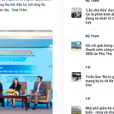
Mỹ Thanh
ng thu hút đầu tư, mở rộng thị
àn cầu...
Xem thêm
‘Lầu chú Hỏa’ đư
tai là phim kinh d
đáng sợ nhất từ 
nay
Mỹ Thanh
Sôi nổi giải bóng
thanh niên công
2026 tại Phú Thọ
F2F
Triển lãm "Ký ức g
mang ký ức về Hà 
Gòn
F2F
Nhà phố giữa hệ s
biển - rừng và ch