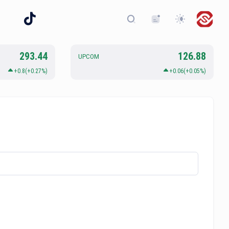
293.44
126.88
UPCOM
+0.8(+0.27%)
+0.06(+0.05%)