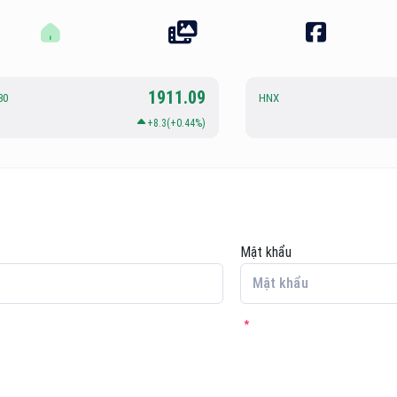
1911.09
30
HNX
+8.3(+0.44%)
Mật khẩu