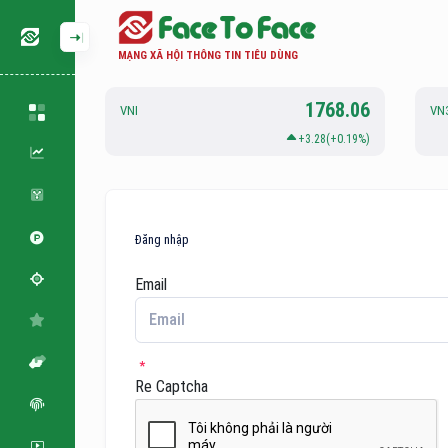
MẠNG XÃ HỘI THÔNG TIN TIÊU DÙNG
126.88
1768.06
VNI
VN
.06(+0.05%)
+3.28(+0.19%)
Đăng nhập
Email
Re Captcha